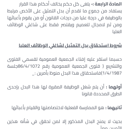
المادة الرابعة :-
يلغى كل حكم يخالف أحكام هذا القرار
يستفاد من جموع ما تقدم أن بدل التمثيل على الأخص مرتبط
بالوظيفة في درجة عليا من درجات القانون أو من يقوم بأعبائها
ومن ثم لامجال لتعميم ويقتصر فقط على شاغلي الوظائف
العليا
شروط استحقاق بدل التمثيل لشاغلي الوظائف العليا
حسبما استقر عليه إفتاء الجمعية العمومية لقسمي الفتوى
والتشريع ( فتوى الجمعية العمومية رقم 86/4/1072جلسة
1/4/1987)فاستحقاق هذا البدل منوظ بأمرين :_
أولهما :
أن يتم شغل الوظيفة المقررة لها هذا البدل بإحدى
الطرق المحددة قانونا
ثانيهما :
هو الممارسة الفعلية لاختصاصتها والقيام بأعبائها
بحيث لا يمنح البدل المذكور إلا لمن تحقق في شأنه هذين
الأمرين معاً .