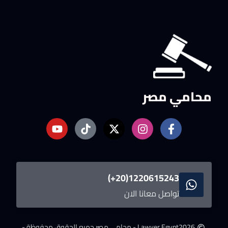
محامي مصر
1220615243(20+)
تواصل معانا الان
2026
Lawyer Egypt - محامى مصر.
جميع الحقوق محفوظة -