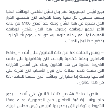
يجوز لرئيس الجمهورية منح بدل تمثيل لشاغلي الوظائف العليا
بحسب مستوى كل منها وفقا للقواعد التي يتضمنها القرار
الذي يصدره في هذا الشأن وذلك بحد أقصى 100% من بداية
الأجر المقرر للوظيفة ويصرف هذا البدل لشاغل الوظيفة
المقررة لها . وفى حالة خلوها يستحق لمن يقوم بأعبائها ولا
يخضع هذا البدل للضرائب.
– وتنص المادة 43 من ذات القانون على أنه : –
يحتفظ
العاملون بصفة شخصية بالبدلات التى يتقاضونها على خلاف
الشروط المقررة فى هذا القانون وذلك على أساس القرارات
التى منحت هذه البدلات حتى تزول الأسباب التى تقررت على
أساسها وكذلك إذا نقلوا إلى وظائف أخرى تطبيقا للمادة (55)
من هذا القانون .
– وتنص المادة 44 من ذات القانون على أنه : –
يجور
منح رواتب إضافية للعاملين خارج الجمهورية وذلك وفقا
للشروط والأوضاع التى يصدر بها قرار من رئيس مجلس الوزراء