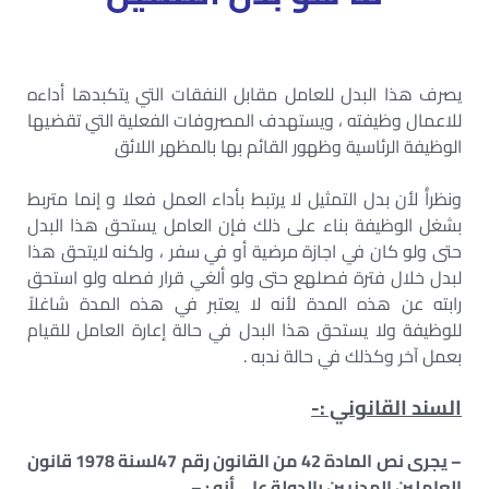
يصرف هذا البدل للعامل مقابل النفقات التي يتكبدها أداءه
للاعمال وظيفته ، ويستهدف المصروفات الفعلية التي تقضيها
الوظيفة الرئاسية وظهور القائم بها بالمظهر اللائق
ونظراًُ لأن بدل التمثيل لا يرتبط بأداء العمل فعلا و إنما متربط
بشغل الوظيفة بناء على ذلك فإن العامل يستحق هذا البدل
حتى ولو كان في اجازة مرضية أو في سفر ، ولكنه لايتحق هذا
لبدل خلال فترة فصلهع حتى ولو ألغي قرار فصله ولو استحق
رابته عن هذه المدة لأنه لا يعتبر في هذه المدة شاغلاً
للوظيفة ولا يستحق هذا البدل في حالة إعارة العامل للقيام
بعمل آخر وكذلك في حالة ندبه .
السند القانوني :-
– يجرى نص المادة 42 من القانون رقم 47لسنة 1978 قانون
العاملين المدنيين بالدولة على أنه : –