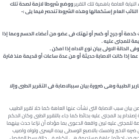
لنيابة العامة باهمية تلك التقرير
ووضع شروطا لازمة لصحة تلك
لنائب العام إستكمالها وهذه الشروط تنحصر فيما يلى :-
انت كدمة أو جرح أو كسر أو تهتك فى عضو من أعضاء الحسم وعما إذا
مة للمجنى عليه .
ه عما إذا كانت الاصابة حديثة أو من عدة ساعات أو قديمة منذ فترة
 الطبية وهى ضرورة بيان سببالاصابة فى التقرير الطبى وإلا
ن بيان سبب الاصابة التى نشأت عنها العاهة كما خلا تقرير الطبيب
 إصتدام يد المجنى عليه بحائط كما جاء بالتقرير الطبى وكان الحكم
 للمجنى عليه تبين واقعة الدعوى بما مؤداه أن نزاعا حدث بينهما
 ضربه الاخير وامسك بالاصبع الوسطى بيده اليسرى ولواه واصيب
 لديه من إجرائها عاهة مستديمة هى انكيلو فى حالة بسط المفصل