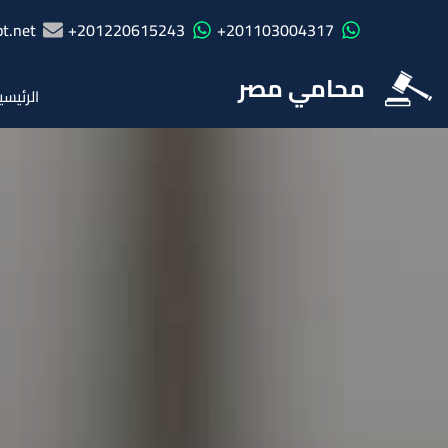
t.net
201220615243+
201103004317+
محامي مصر
الرئيسي