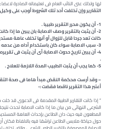
لها ولذلك عنى النائب العام فى تعليماته الصادرة لاعضاء ا
التقارير وإن تخلفت أحد تلك الشروط أوجب على وكيل ا
1- أن يكون محرر التقرير طبيبا .
2- أن يثبت بالتقرير وصف الاصابة بان يبين ما إذا ك
كانت تعد جرحا قابل للزوال أو أنها تخلف عاهة مستدي
3- سبب الاصابة سواء كان باستخدام أداه من عدمه وفى الحالة الاولى بيان نوع الاداه إذا امكن .
4- أن يبين تاريخ حدوث الاصابة أى أن يثبت فى تقرير
.
5- كما يجب أن يثبت الطبيب المدة اللازمة للعلاج .
– وقد أرست محكمة النقض مبدأ هاما فى صحة التقارير
أعتبر هذا التقرير ناقصا فقضت :-
” إذا كانت التقارير الطبية المقدمة فى الدعوى قد خلت م
الشرعى النهائى من بيان ما إذا كانت الاصابة تحدث نتيجة
المطعون فيه حيث دان الطاعن بإحداث العاهة المستديمة
حول حياكة ملابس الطاعن تراشقا فيه بالالفاظ فكان أن
الاصابة الموصوفة بالتقرير الطبى الشرعى والتى تخلف