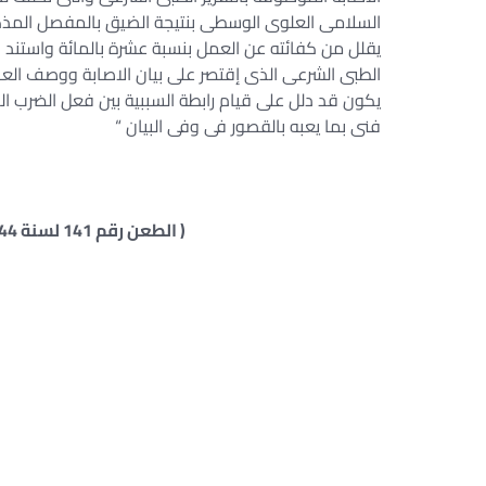
السلامى العلوى الوسطى بنتيجة الضيق بالمفصل المذ
يقلل من كفائته عن العمل بنسبة عشرة بالمائة واستند ا
الطبى الشرعى الذى إقتصر على بيان الاصابة ووصف الع
يكون قد دلل على قيام رابطة السببية بين فعل الضرب الذ
فنى بما يعبه بالقصور فى وفى البيان “
( الطعن رقم 141 لسنة 44 ق جلسة 3/3/1974 – سنة 25 ص 205 )