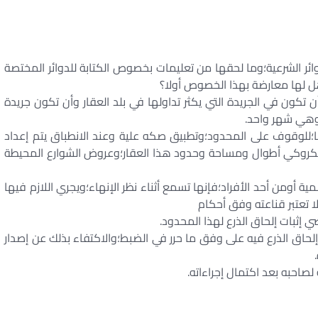
دارية في الدوائر الشرعية؛وما لحقها من تعليمات بخصوص الكتابة للدوائر المختصة
ل لها معارضة بهذا الخصوص أولا؟
ون في الجريدة التي يكثر تداولها في بلد العقار وأن تكون جريدة
 وهي شهر واحد.
ا؛للوقوف على المحدود؛وتطبيق صكه علية وعند الانطباق يتم إعداد
الكروكي أطوال ومساحة وحدود هذا العقار؛وعروض الشوارع المحيطة
 أومن أحد الأفراد؛فإنها تسمع أثناء نظر الإنهاء؛ويجري اللازم فيها
 تعتبر قناعته وفق أحكام
لحاق الذرع فيه على وفق ما حرر في الضبط؛والاكتفاء بذلك عن إصدار