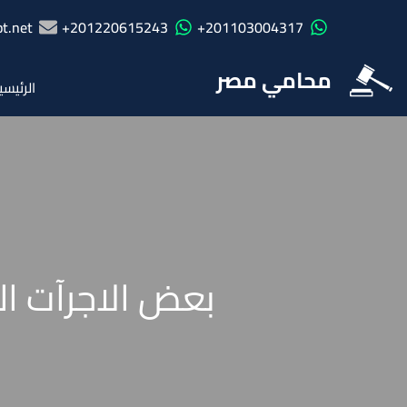
t.net
201220615243+
201103004317+
محامي مصر
الرئيسي
بعض الاجرآت ال