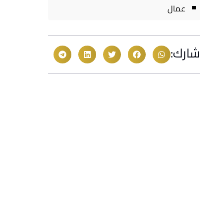
عمال
شارك: