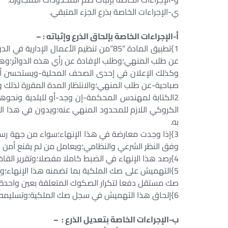
ي-الإجراءات الخاصة بذرع الجزء المتبقي.
أ-الإجراءات الخاصة بإلحاق الذرع وإثباته : –
1}تطبيق المادة “85”من تنظيم الأعمال الإ
عن طلب المنهي؛وطلب الإفادة عن رأي هذه الدوائر؛وه
وكذلك الإعلان في إحدى الصحف المحلية-ويستحسن أن تك
صباحية-عن طلب المنهي؛والانتظار المدة المقررة لذلك
2الكتابة لمهندس المحكمة-إن وجد-أو للبلدية ونحوه
الكروكي اللازم للمحدود المنهي عنه؛ويدون في هذا 
به.
3}إذا وجدت معارضة في هذا الإنهاء؛سواء من جهة رسمية
وفق النظر الشرعي والنظامي؛ويعامل من لم يقنع أمن لا
4}رصد هذا الإنهاء في الضبط كاملا مفصلا؛وتقرير القاضي إثبات إلحاق الذرع لهذا المحدود.
5}التهميش على صك الملكية بما تضمنه هذا الإنهاء؛وإ
صك مستقل دفعا لتكرار الصكوك المتعلقة بعين واحدة.
6}إلحاق هذا التهميش في سجل صك الملكية؛وتسليمه لصاحبه بعد اكتمال إجراءاته.
ب-الإجراءات الخاصة بتعديل الذرع : –