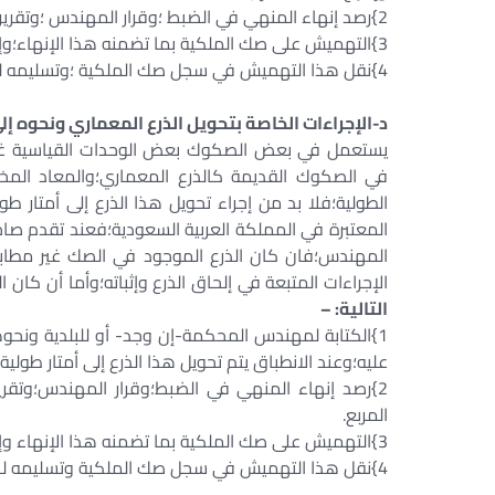
2}رصد إنهاء المنهي في الضبط ؛وقرار المهندس ؛وتقرير القاضي إثبات المساحة الإجمالية لهذا المحدود.
3}التهميش على صك الملكية بما تضمنه هذا الإنهاء؛وإلحاق المساحة الإجمالية به.
4}نقل هذا التهميش في سجل صك الملكية ؛وتسليمه لصاحبه بعد اكتمال إجراءاته.
د-الإجراءات الخاصة بتحويل الذرع المعماري ونحوه إلى
يستعمل في بعض الصكوك بعض الوحدات القياسية غير 
في الصكوك القديمة كالذرع المعماري؛والمعاد المخز
الطولية؛فلا بد من إجراء تحويل هذا الذرع إلى أمتار ط
المعتبرة في المملكة العربية السعودية؛فعند تقدم صا
المهندس؛فان كان الذرع الموجود في الصك غير مطابق
الإجراءات المتبعة في إلحاق الذرع وإثباته؛وأما أن كان 
التالية: –
1}الكتابة لمهندس المحكمة-إن وجد- أو للبلدية ونح
عليه؛وعند الانطباق يتم تحويل هذا الذرع إلى أمتار طولية
2}رصد إنهاء المنهي في الضبط؛وقرار المهندس؛وتقرير 
المربع.
3}التهميش على صك الملكية بما تضمنه هذا الإنهاء وإلحاق الذرع المتري في صك الملكية.
4}نقل هذا التهميش في سجل صك الملكية وتسليمه لصاحبه بعد اكتمال إجراءاته.