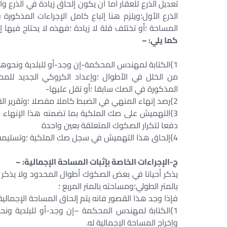
تعديل الذرع للعقار أما أن يكون إلحاق زيادة في الذرع و
الذرع الأول؛ويلزم هنا إتباع كامل الإجراءات المذكورة
المساحة ؛أو تختلف قلة لا زيادة ؛فهذه لا يحتاج فيها إل
كما يلي: –
1}الكتابة لمهندس المحكمة-إن وجد-أو للبلدية ونحوه
من الخلل في الأطوال ؛وإعداد الكروكي الجديد للم
المذكورة في الصك سابقا ؛أو تقل عليها-
2}رصد إنهاء المنهي في الضبط كاملا مفصلا ؛وتقرير القاضي إثبات تعديل الذرع بعد الاطلاع على قرار المهندس ؛وصك التملك
3}التهميش على صك الملكية بما تضمنه هذا الإنهاء 
دفعا لتكرار الصكوك المتعلقة بعين واحدة
4}إلحاق هذا التهميش في سجل صك الملكية ؛وتسليمه لصاحبه بعد اكتمال إجراءاته.
ج-الإجراءات الخاصة بإثبات المساحة الإجمالية: –
يذكر أحيانا في بعض الصكوك أطوال المحدود ولا يذكر 
بالمتر الطولي؛ومساحته بالمتر المربع ؛
فإذا وجد هذا القصور فانه يتم إلحاق المساحة الإجمالي
1}الكتابة لمهندس المحكمة –إن وجد-أو للبلدية ون
وإخراج المساحة الإجمالية له.