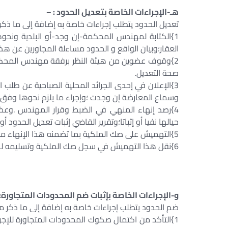
هـ-الإجراءات الخاصة بتعديل الحدود : –
تعديل الحدود يتطلب إجراءات خاصة به إضافة إلى ما ذك
1}الكتابة لمهندس المحكمة-إن وجد-أو البلدية ونح
العقار؛وبيان الواقع و الحدود مساءلة المجاورين عن 
2}وقوف عضوين من هيئة النظر برفقة مهندس المحكمة-
صحة التعديل.
3}الإعلان في إحدى الجرائد المحلية الصباحية عن طلب ا
وسماع المعارضة إن وجدت ؛وإجراء ما يلزم نحوها وفق ال
4}رصد إنهاء المنهي في الضبط وقرار المهندس .وعضو
حيالها نفيا أو إثباتا؛وتقرير القاضي إثبات تعديل الحدود أ
5}التهميش على صك الملكية بما تضمنه هذا الإنهاء من تعديل للحدود على وفق ما ظهر وثبت مؤخرا.
6}نقل هذا التهميش في سجل صك الملكية وتسليمه لصاحبه بعد اكتمال إجراءاته.
و-الإجراءات الخاصة بإثبات ضم المحدودات المتجاورة:
ضم الحدود يتطلب إجراءات خاصة به إضافة إلى ما ذكر م
1}التأكد من اكتمال صكوك المحدودات المتجاورة للإجر