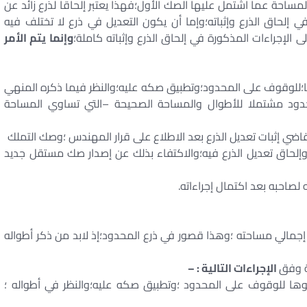
المساحة عما اشتمل عليها الصك الأول؛فهذا يعتبر إلحاقا لذرع زائد عن
 في إلحاق الذرع وإثباته؛وإما أن يكون التعديل في ذرع لا تختلف فيه
ى الإجراءات المذكورة في إلحاق الذرع وإثباته كاملة؛
وإنما يتم الأمر
ا؛للوقوف على المحدود؛وتطبيق صكه عليه؛والنظر فيما ذكره المنهي
حدود مشتملا للأطوال والمساحة الصحيحة –التي تساوي المساحة
وإلحاق تعديل الذرع فيه؛والاكتفاء بذلك عن إصدار صك مستقل جديد
إجمالي مساحته ؛وهذا قصور في ذرع المحدود؛إذ لابد من ذكر أطواله
ة وفق
الإجراءات التالية : –
حوها للوقوف على المحدود ؛وتطبيق صكه عليه؛والنظر في أطواله ؛