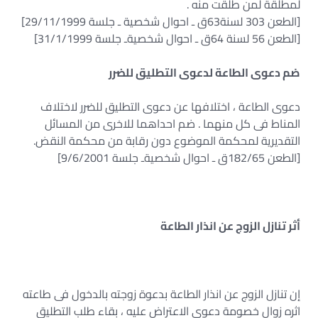
لمطلقة لمن طلقت منه .
[الطعن 303 لسنة63ق ـ احوال شخصية ـ جلسة 29/11/1999]
[الطعن 56 لسنة 64ق ـ احوال شخصيةـ جلسة 31/1/1999]
ضم دعوى الطاعة لدعوى التطليق للضرر
دعوى الطاعة ، اختلافها عن دعوى التطليق للضرر لاختلاف
المناط فى كل منهما . ضم احداهما للاخرى من المسائل
التقديرية لمحكمة الموضوع دون رقابة من محكمة النقض.
[الطعن 182/65ق ـ احوال شخصيةـ جلسة 9/6/2001]
أثر تنازل الزوج عن انذار الطاعة
إن تنازل الزوج عن انذار الطاعة بدعوة زوجته بالدخول فى طاعته
اثره زوال خصومة دعوى الاعتراض عليه ، بقاء طلب التطليق