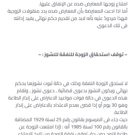
امتناع زوجها المعترض ضده عن الإنفاق عليها.
أما اذا ادعت المعترضة بأن المعترض ضده بدد منقولات الزوجية
فهذا مردودٌ عليه بأنه لابد من تقديم حكم نهائى يفيد إدانته
فى تلك الدعوى.
– توقف استحقاق الزوجة للنفقة للنشوز : –
لا تستحق الزوجة النفقة وذلك في حالة ثبوت نشوزها بحكم
نهائي ويكون النشوز بدعوى قضائية ـ دعوى نشوز ـ وتقام
هذه الدعوى في حالة فوات مواعيد الاعتراض على إنذار الطاعة
وهو 30 يوم أو إذا قضى بعدم الاعتداد بالاعتراض على إنذار
الطاعة.
حيث جاء فى المرسوم بقانون رقم 25 لسنة 1929 المضافة
بالقانون رقم 100 لسنة 1985 أنه : (إذا امتنعت الزوجة عن
طاعة الزوج دون حق توقف نفقة الزوجة من تاريخ الامتناع