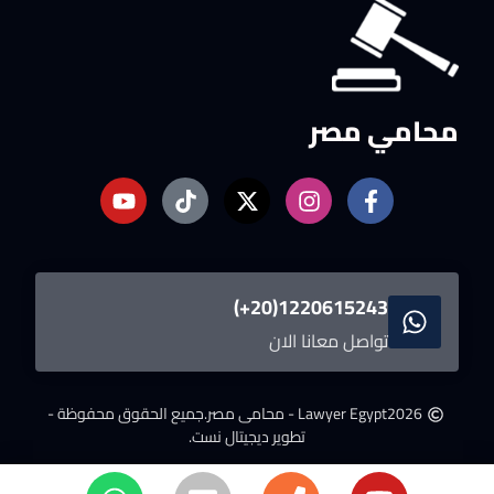
محامي مصر
1220615243(20+)
تواصل معانا الان
2026
Lawyer Egypt - محامى مصر.
جميع الحقوق محفوظة -
تطوير ديجيتال نست.