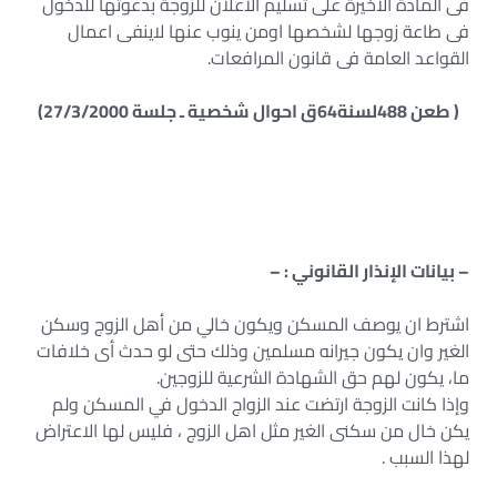
فى المادة الاخيرة على تسليم الاعلان للزوجة بدعوتها للدخول
فى طاعة زوجها لشخصها اومن ينوب عنها لاينفى اعمال
القواعد العامة فى قانون المرافعات.
( طعن 488لسنة64ق احوال شخصية ـ جلسة 27/3/2000)
– بيانات الإنذار القانوني : –
اشترط ان يوصف المسكن ويكون خالي من أهل الزوج وسكن
الغير وان يكون جيرانه مسلمين وذلك حتى لو حدث أى خلافات
ما، يكون لهم حق الشهادة الشرعية للزوجين.
وإذا كانت الزوجة ارتضت عند الزواج الدخول في المسكن ولم
يكن خال من سكنى الغير مثل اهل الزوج ، فليس لها الاعتراض
لهذا السبب .