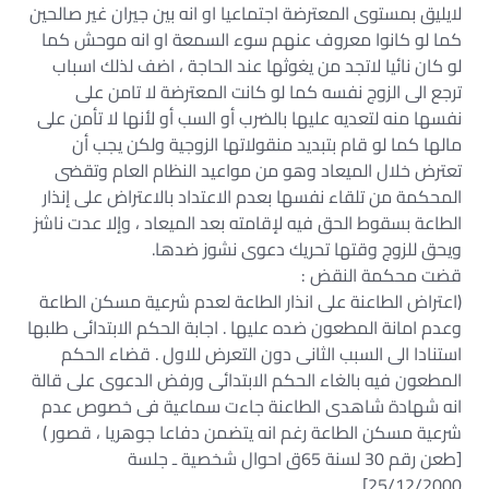
لايليق بمستوى المعترضة اجتماعيا او انه بين جيران غير صالحين
كما لو كانوا معروف عنهم سوء السمعة او انه موحش كما
لو كان نائيا لاتجد من يغوثها عند الحاجة ، اضف لذلك اسباب
ترجع الى الزوج نفسه كما لو كانت المعترضة لا تامن على
نفسها منه لتعديه عليها بالضرب أو السب أو لأنها لا تأمن على
مالها كما لو قام بتبديد منقولاتها الزوجية ولكن يجب أن
تعترض خلال الميعاد وهو من مواعيد النظام العام وتقضى
المحكمة من تلقاء نفسها بعدم الاعتداد بالاعتراض على إنذار
الطاعة بسقوط الحق فيه لإقامته بعد الميعاد ، وإلا عدت ناشز
ويحق للزوج وقتها تحريك دعوى نشوز ضدها.
قضت محكمة النقض :
(اعتراض الطاعنة على انذار الطاعة لعدم شرعية مسكن الطاعة
وعدم امانة المطعون ضده عليها . اجابة الحكم الابتدائى طلبها
استنادا الى السبب الثانى دون التعرض للاول . قضاء الحكم
المطعون فيه بالغاء الحكم الابتدائى ورفض الدعوى على قالة
انه شهادة شاهدى الطاعنة جاءت سماعية فى خصوص عدم
شرعية مسكن الطاعة رغم انه يتضمن دفاعا جوهريا ، قصور )
[طعن رقم 30 لسنة 65ق احوال شخصية ـ جلسة
25/12/2000]