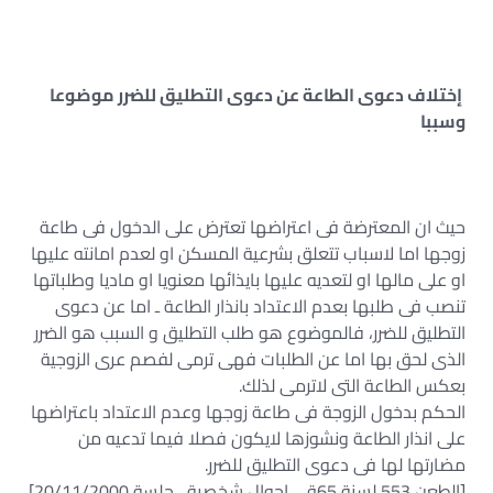
إختلاف دعوى الطاعة عن دعوى التطليق للضرر موضوعا
وسببا
حيث ان المعترضة فى اعتراضها تعترض على الدخول فى طاعة
زوجها اما لاسباب تتعلق بشرعية المسكن او لعدم امانته عليها
او على مالها او لتعديه عليها بايذائها معنويا او ماديا وطلباتها
تنصب فى طلبها بعدم الاعتداد بانذار الطاعة ـ اما عن دعوى
التطليق للضرر، فالموضوع هو طلب التطليق و السبب هو الضرر
الذى لحق بها اما عن الطلبات فهى ترمى لفصم عرى الزوجية
بعكس الطاعة التى لاترمى لذلك.
الحكم بدخول الزوجة فى طاعة زوجها وعدم الاعتداد باعتراضها
على انذار الطاعة ونشوزها لايكون فصلا فيما تدعيه من
مضارتها لها فى دعوى التطليق للضرر.
[الطعن 553 لسنة 65ق ـ احوال شخصية ـ جلسة 20/11/2000]