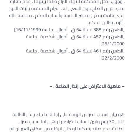
. وجوب تدخل المحكمة لانهاء النزاع صلحًا بينهما . عدم كفاية
مجرد عرض الصلح دون السعى له . التزام المحكمة بإثبات الدور
الذى قامت به فى محضر الجلسة وأسباب الحكم . مخالفة ذلك
. أثره . بطلان الحكم.
[الطعن رقم 388 لسنة 64 ق ـ أحوال ـ جلسة 16/11/1999]
[الطعن رقم 452 لسنة 64 ق ـ أحوال شخصية ـ جلسة
25/1/2000]
[الطعن رقم 461 لسنة 64 ق ـ أحوال شخصية ـ جلسة
22/2/2000]
– ماهية الاعتراض على إنذار الطاعة : –
هو بيان اسباب اعتراض الزوجة على إجابة ما جاء بإنذار الطاعة
خلال 30 يوم وتبين اسباب اعتراضها وهى اما بسبب منزل
الطاعة عدم صلاحيته كما لو كان لايخلو من سكنى الغير او انه