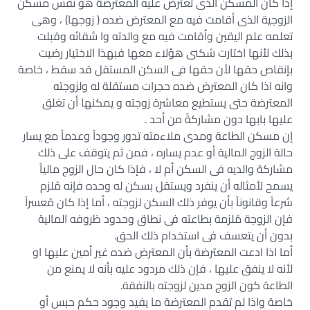
إذا كان المسكن الذى تعترض عليه المعترضة هو نفس مسكن
الزوجية الذى أقامت فيه مع المعترض ضده ( زوجها) ، وهى
تعلمه علم اليقين وأقامت فيه مع والدته وا شقائه وقبلت
بذلك لأنها اختارت سُكنى هؤلاء معها فبهذا الاختيار رضيت
بإنقاص حقها لأن حقها فى السكن المستقل قد سقط ، خاصة
وانه اذا كان المعترض ضده حجرات مستقلة له ولزوجته
المعترضة حتى يستطيع معاشرة زوجته و يمكنها أن تغلق
عليها بابها دون مشاركةً من أحد .
إن مسكن الطاعة ومدى ملاءمته تدور وجوداً وعدماً مع يسار
حالة الزوج المالية أو عدم يساره ، فمن ثم يتوقف على ذلك
مشاركة والديه فى السكن أم لا ، فإذا كان حال الزوج مالياً
يسمح لأمثاله أن ينفرد ويستقل بسكن له وحده فإنه مُلزم
شرعاً وقانوناً بأن يوفر ذلك السكن لزوجته ، أما إذا كان مُعسراً
فإن الزوجة مُلزمة بطاعته فى نطاق وحدود ظروفه المالية
بدون أن يتعسف فى استخدام ذلك الحق.
أما اذا ادعت المعترضة بأن المعترض ضده غير أمين عليها او
لأنه لا ينفق عليها ، فإن ذلك مردود عليه بأنه لا يمنع من
الطاعة كون الزوج مدين لزوجته بالنفقة.
خاصة واذا لم تقدم المعترضة ما يفيد وجود حكم حبس أو