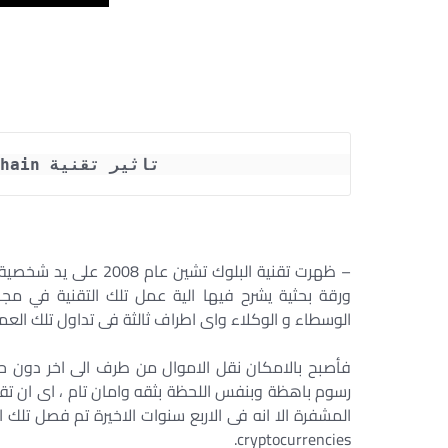
تاثير تقنية Blockchain على القانون المصري
ورقة بحثية يشرح فيها الية عمل تلك التقنية في مجا
الوسطاء و الوكلاء واى اطراف ثالثة فى تداول تلك العم
فأصبح بالامكان نقل الاموال من طرف الى اخر دون ح
رسوم باهظة وبنفس اللحظة بثقه وامان تام ، اى ان تق
المشفرة الا انه فى الاربع سنوات الاخيرة تم فصل تلك
cryptocurrencies.