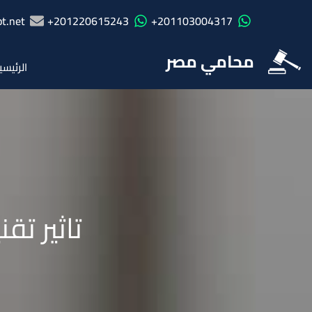
t.net
201220615243+
201103004317+
محامي مصر
الرئيسي
تاثير تقنية Blockchain على القا