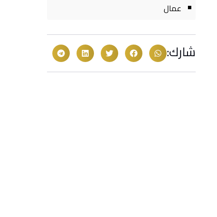
عمال
شارك: