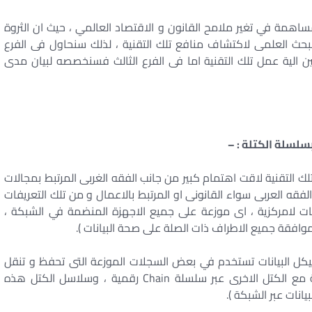
مساهمة في تغير ملامح القانون و الاقتصاد العالمي ، حيث ان الثروة
 تم تخصيصها للبحث العلمى لاكتشاف منافع تلك التقنية ، لذلك سنحاول فى الفرع
ن الية عمل تلك التقنية اما فى الفرع الثالث فسنخصصه لبيان مدى
بسلسلة الكتلة : –
 التعريفات لتقنية BlockChain حيث ان تلك التقنية لاقت اهتمام كبير من جانب الفقه الغربى المرتبط بمجالات
لفقه العربى سواء القانونى او المرتبط بالاعمال و من تلك التعريفات
ات لامركزية ، اى موزعة على جميع الاجهزة المنضمة في الشبكة ،
وافقة جميع الاطراف ذات الصلة على صحة البيانات ).
هيكل البيانات تستخدم في بعض السجلات الموزعة التى تحفظ و تنقل
البيانات فى حزمة تسمى كتل Blocks و تكون مرتبطة مع الكتل الاخرى عبر سلسلة Chain رقمية ، وسلاسل الكتل هذه
انات عبر الشبكة ).