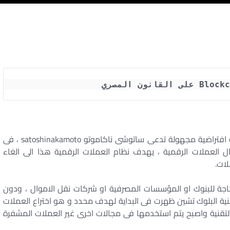
– ظهرت تقنية البلوك تشين عام 2008 على يد شخصية افتراضية مجهولة تدعى ساتوشى ناكاموتو satoshinakamoto ، فى
ل العملات الرقمية ، يهدف نظام العملات الرقمية هذا الى الغاء
لات.
اجة للبنوك او المؤسسات المصرفية او شركات نقل الاموال ، ودون
نية البلوك تشين ظهرت فى البداية لهدف محدد و هو اختراع العملات
 التقنية واصبح يتم استخدمها فى مجالات اخرى غير العملات المشفرة