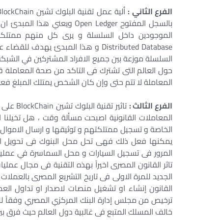
الفرع الثاني :
بالسجل المفتوح Open Ledger و
الموجودين داخل السلسلة و يرى كل منهم ممتلكات
Distributed Database و هذا المبدئ ي
حول العالم التى تشترك فى التاكد من صحة المعاملة قبل 
المعاملة لا تتم حتى وإن كان الشخص يمتلك المبلغ فعلاً
الفرع الثالث :
تاثير تق
المعاملات القانونية اصبحت مسألة وقت ، هل تخيلنا ان
الخاصة و تسجيل ممتلكتهم و توثيقها و ارسال الاموال
يمكنها فعل ذلك فهى تحل محل البنوك فى تحويل الا
المرور فى تسجيل السيارات و محل السماسرة في عمليا
تاثر القانون المصرى اخيراً بهذه التقنية فى مجال عمل
القانون إنشاء او تشغيل منصات لاصدار او تداول العمل
ترخيص من مجلس إدارة البنك المركزي المصري وفقاً للق
خالف المسلك المتبع فى غالبية دول العالم حيث فرق بين