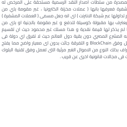
المصدرة من سلطات اصدار النقد الرسمية مستحقة على المرخص له
مشفرة فعرفها بانها ( عملات مخزنة الكترونيا ، غبر مقومة باي من
 تداولها عبر شبكة الانترنت ) اى انه جعل مسمى ( العملات المشفرة )
يعترف بها مقبولة كوسيلة للدفع و غير مقومة بالجنية او باى من
ا لم يذكر لها قيمة نقدية و هذا مسلك غير محمود حيث ان تقسيم
د به المشرع المصري دون بقية دول العالم حيث لا تفرق اي دولة فى
العالم بين كلا النوعان فكلاهم افتراضي وكلاهم يعمل وفق BlockChain و التفرقة جائت بدون اى معيار واضح مما يفتح
راف بذلك النوع من الاموال الغير مرئية التى تعمل وفق تقنية البلوك
 فى مجالات قانونية اخرى عن قريب .