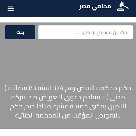
محامي مصر
أسئلة شائع
الخدمات الق
المكتبة الق
بحث
حكم محكمة النقض رقم 374 لسنة 83 قضائية (
مدنى ) : تتقادم دعوى التعويض ضد شركة
التامين بمضى خمسة عشرعاما.اذا صدر حكم
بالتعويض المؤقت من المحكمه الجنائيه