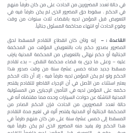
في حالة تعدد المضرورين من الحادث على من كان طرفاً منهم
في الحكم . سقوط حق المضرور الذى لم يكن طرفاً فيه في
التعويض قبل المؤمن لديه بانقضاء ثلاث سنوات من وقت
وقوع الحادث أو انتهاء محاكمة المسئول جنائياً.
القاعدة : –
إنه ولئن كان انقطاع التقادم المسقط لحق
المضرور بصدور حكم بات بالتعويض المؤقت من المحكمة
الجنائية أو حكم نهائى بالتعويض من المحكمة المدنية يترتب
عليه – وعلى ما جرى به قضاء محكمة النقض – بدء تقادم
مسقط جديد مدته خمس عشرة سنة من وقت صدور هذا
الحكم ولو لم يكن المؤمن لديه طرفاً فيه ، إلا أن ذلك الحكم
يعتبر استثناء من الأصل في أن الإجراء القاطع للتقادم يقتصر
حكمه على المؤمن لديه في التأمين الإجبارى من المسئولية
المدنية الناشئة عن حوادث السيارات وحده مما مقتضاه أنه في
حالة تعدد المضرورين من الحادث فإن الحكم الصادر من
المحكمة الجنائية أو المدنية يقتصر أثره في تغيير مدة التقادم
المسقط إلى خمس عشرة سنة على من كان منهم طرفاً في
هذا الحكم ولا يفيد منه المضرور الذى لم يكن طرفاً فيه
ويبقى حقه في التعويض قبل المؤمن لديه خاضعاً للتقادم