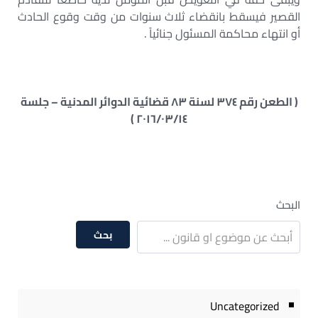
القصير فيسقط بانقضاء ثلاث سنوات من وقت وقوع الحادث
أو انتهاء محاكمة المسئول جنائياً .
( الطعن رقم ٣٧٤ لسنة ٨٣ قضائية الدوائر المدنية – جلسة
٢٠١٦/٠٣/١٤ )
البحث
بحث
Uncategorized