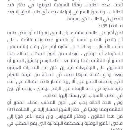
تبحث هذه الطلبات وفقًا لأسبقية تدوينها في دفتر قيد
الطلبات ، ولا يجوز السير في إجراءات بحث أى طلب لاحق إلا بعد
الفصل في الطلب الذى يسبقه .
مــادة ( 35) :
لمن أشر على طلبه باستيفاء بيان لا يرى وجهًا له أو رفض طلبه
أن يتقدم بالمحرر نفسه أو بالمحرر مصحوبًا بالقائمة ، على
حسب الأحوال ، وذلك خلال عشرة أيام من وقت إبلاغه بقرار
الاستيفاء أو الرفض ، ويطلب من أمين المكتب إعطاء هذا
المحرر أو القائمة رقمًا وقتيًا بعد أداء الرسم وتوثيق المحرر أو
التصديق على التوقيعات فيه إن كان من المحررات العرفية
وبعد إيداع كفالة قدرها نصف في المـائة من قيمة الالتزام
الذى يتضمنه المحرر على ألا يزيد مقدار هذه الكفالة على ألف
جنيه تسترد في حالة الإبقاء على الرقم الوقتى ، ويجب أن تبين
في الطلب الأسباب التى يستند إليها الطالب .
وفى هذه الحالة يجب على أمين المكتب إعطاء المحرر أو
القائمة رقمًا وقتيًا في دفتر الشهر المشار إليه في المـادة (31)
من هذا القانون ، ودفاتر الفهارس وأن يرفع الأمر فورًا إلى
قاضى الأمور الوقتية بالمحكمة الابتدائية التى يقع المكتب في