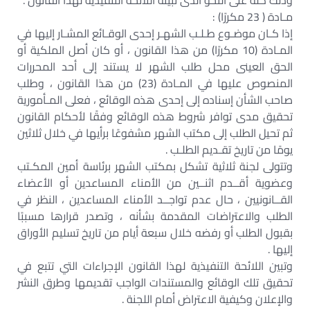
وذلك كله على النحو الذى تبينه اللائحة التنفيذية لهذا القانون .
مـادة ( 23 مكررًا) :
إذا كـان موضـوع طـلـب الشهـر إحدى الوقـائع المشـار إليها في
المـادة (10 مكررًا) من هذا القانون ، أو كان أصل الملكية أو
الحق العينى محل طلب الشهر لا يستند إلى أحد المحررات
المنصوص عليها في المـادة (23) من هذا القانون ، وطلب
صاحب الشأن إسناده إلى إحدى هذه الوقائع ، فعلى المـأمورية
تحقيق مدى توافر شروط هذه الوقائع وفقًا لأحكام القانون
ثم تحيل الطلب إلى مكتب الشهر مشفوعًا برأيها في خلال ثلاثين
يومًا من تاريخ تقـديم الطلـب .
وتتولى لجنة ثلاثية تشكل بمكتب الشهر برئاسة أمين المكـتب
وعضوية أقــدم اثنــين من الأمناء المساعدين أو الأعضاء
القــانونيين ، حال عدم تواجــد الأمناء المساعدين ، النظر في
الطلب والاعتراضات المقدمة بشأنه ، وتصدر قرارها مسببًا
بقبول الطلب أو رفضه خلال سبعة أيام من تاريخ تسليم الأوراق
إليها .
وتبين اللائحة التنفيذية لهذا القانون الإجراءات التي تتبع في
تحقيق تلك الوقائع والمستندات الواجب تقديمها وطرق النشر
والإعلان وكيفية الاعتراض أمام اللجنة .