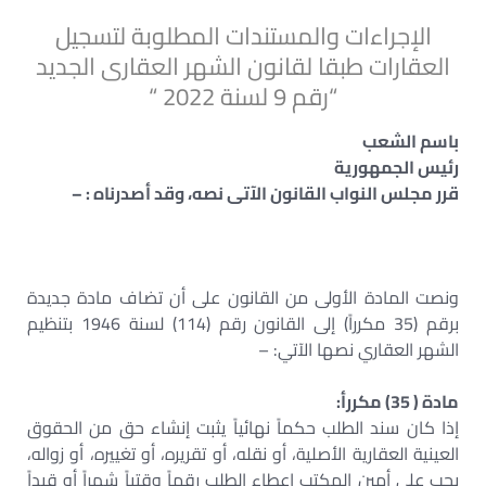
الإجراءات والمستندات المطلوبة لتسجيل
العقارات طبقا لقانون الشهر العقارى الجديد
“رقم 9 لسنة 2022 “
باسم الشعب
رئيس الجمهورية
قرر مجلس النواب القانون الآتى نصه، وقد أصدرناه : –
ونصت المادة الأولى من القانون على أن تضاف مادة جديدة
برقم (35 مكرراً) إلى القانون رقم (114) لسنة 1946 بتنظيم
الشهر العقاري نصها الآتي: –
مادة ( 35) مكررأ:
إذا كان سند الطلب حكماً نهائياً يثبت إنشاء حق من الحقوق
العينية العقارية الأصلية، أو نقله، أو تقريره، أو تغييره، أو زواله،
يجب على أمين المكتب إعطاء الطلب رقماً وقتياً شهراً أو قيداً