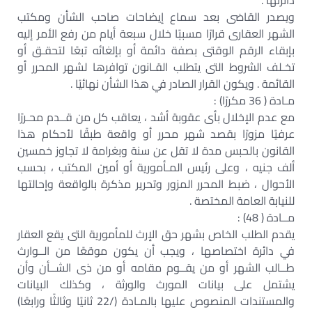
دائرتها .
ويصدر القاضى بعد سماع إيضاحات صاحب الشأن ومكتب
الشهر العقارى قرارًا مسببًا خلال سبعة أيام من رفع الأمر إليه
بإبقاء الرقم الوقتى بصفة دائمة أو بإلغائه تبعًا لتحقـق أو
تخـلف الشروط التى يتطلب القـانون توافرها لشهر المحرر أو
القائمة . ويكون القرار الصادر في هذا الشأن نهائيًا .
مـادة ( 36 مكررًا) :
مع عدم الإخلال بأى عقوبة أشد ، يعاقب كل من قــدم محـررًا
عرفيًا مزورًا بقصد شهر محرر أو واقعة طبقًا لأحكام هذا
القانون بالحبس مدة لا تقل عن سنة وبغرامة لا تجاوز خمسين
ألف جنيه ، وعلى رئيس المـأمورية أو أمين المكتب ، بحسب
الأحوال ، ضبط المحرر المزور وتحرير مذكرة بالواقعة وإحالتها
للنيابة العامة المختصة .
مــادة ( 48) :
يقدم الطلب الخاص بشهر حق الإرث للمأمورية التى يقع العقار
في دائرة اختصاصها ، ويجب أن يكون موقعًا من الــوارث
طــالب الشهر أو من يقــوم مقامه أو من ذى الشــأن وأن
يشتمل على بيانات المورث والورثة ، وكذلك البيانات
والمستندات المنصوص عليها بالمـادة (/22 ثانيًا وثالثًا ورابعًا)