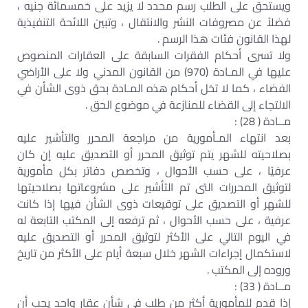
ويستحق على الطلب رسم محدد لا يزيد على خمسمائة جنيه ،
فضلاً عن مصروفات النشر والانتقال ، وتبين اللائحة التنفيذية
لهذا القانون فئات هذا الرسم .
ولا تسرى أحكام الفقرات السابقة على العقارات المنصوص
عليها في المـادة (970) من القانون المدني ولا على الأراضي
الفضاء ، كما لا تخل أحكام هذه المـادة بحق ذوى الشأن في
الالتجاء إلى القضاء للمنازعة في موضوع الحق .
مــادة ( 28) :
بعد انتهاء المـأمورية من مراجعة المحرر والتأشير عليه
بصلاحيته للشهر يتم توثيق المحرر أو التصديق عليه إن كان
عرفيًا ، على حسب الأحوال ، وتخصص دفاتر بكل مأمورية
لتوثيق المحررات التى تم التأشير على مشروعاتها بصلاحيتها
للشهر أو التصديق على توقيعات ذوى الشأن فيها إذا كانت
عرفية ، على حسب الأحوال ، ثم ترفعه إلى المكتب التابعة له
في اليوم التالي على الأكثر لتوثيق المحرر أو التصديق عليه
لاستكمال إجراءات الشهر خلال سبعة أيام على الأكثر من تاريخ
وروده إلى المكتب .
مــادة ( 33) :
إذا قدم للمأمورية أكثر من طلب في شأن عقار واحد يجب أن