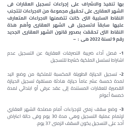
بها تنفيذ والاشراف على إجراءات تسجيل العقارات فى
الشهر العقارى على تحقيق مجموعة من الاجراءات لتتجنب
النقاط السلبية التى كانت تتضمنها الاجراءات المتعارف
عليها سابقآ لاتسجيل فى الشهر العقارى وأهم هذة
النقاط التى تحققت بصدور قانون الشهر العقارى الجديد
رقم 9 لسنة 2022 هى : –
1-
فصل أداء ضريبة التصرفات العقارية عن التسجيل عدم
اشتراط تسلسل الملكية كشرط للتسجيل
2-
تسجيل الحيازة الطويلة المكسبة للملكية من وضع اليد
لمدة خمسة عشر عاماً حيازة هادئة مستقرة تسجيل الحيازة
القصيرة للعقارات المستندة إلى عقد عرفي أو ابتدائي لمدة
خمسة أعوام
3-
وضع سقف زمني للإجراءات أمام مصلحة الشهر العقاري
لإتمام عملية التسجيل وهي مدة 30 يوم وفى حالة اعتراض
أحد على التسجيل يكون السقف الزمنى 37 يوم.