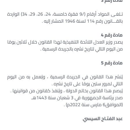
مادة رقم 3
تـلغـى المواد أرقام (/9 فقرة خامسة، 24، 26، 29، 34) الواردة
بالقـــانون رقم 114 لسنة 1946 المشار إليه .
مادة رقم 4
يصدر وزير العدل اللائحة التنفيذية لهذا القانون خلال ثلاثين يومًا
من اليوم التالي لتاريخ نشره بالجريدة الرسمية .
مادة رقم 5
يُنشر هذا القانون في الجريدة الرسمية ، ويُعمل به من اليوم
التالي لمرور ستين يومًا على تاريخ نشره .
يُبصم هذا القانون بخاتم الدولة ، ويُنفذ كقانون من قوانينها .
صدر برئاسة الجمهورية في 3 شعبان سنة 1443هـ
(الموافق6 مارس سنة 2022م) .
عبد الفتـاح السيسي