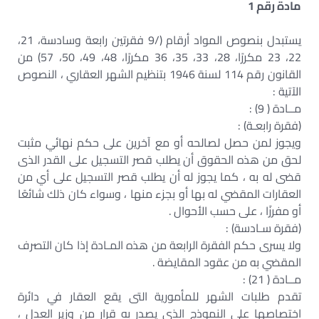
مادة رقم 1
يستبدل بنصوص المواد أرقام (/9 فقرتين رابعة وسادسة، 21،
22، 23 مكررًا، 28، 33، 35، 36 مكررًا، 48، 49، 50، 57) من
القانون رقم 114 لسنة 1946 بتنظيم الشهر العقاري ، النصوص
الآتية :
مــادة ( 9) :
(فقرة رابعـة) :
ويجوز لمن حصل لصالحه أو مع آخرين على حكم نهائي مثبت
لحق من هذه الحقوق أن يطلب قصر التسجيل على القدر الذى
قضى له به ، كما يجوز له أن يطلب قصر التسجيل على أي من
العقارات المقضي له بها أو بجزء منها ، وسواء كان ذلك شائعًا
أو مفرزًا ، على حسب الأحوال .
(فقرة سـادسة) :
ولا يسرى حكم الفقرة الرابعة من هذه المـادة إذا كان التصرف
المقضي به من عقود المقايضة .
مــادة ( 21) :
تقدم طلبات الشهر للمأمورية التى يقع العقار في دائرة
اختصاصها على النموذج الذى يصدر به قرار من وزير العدل ،