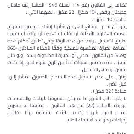
تضاف إلى القانون رقم 114 لسـنة 1946 المشـار إليه مادتان
جديدتان برقمى (10 مكررًا ، 22 مكررًا) ، نصهما الآتي :
مـادة ( 10 مكررًا) :
يجوز أن تشهر الوقائع التى من شأنها إنشاء حق من الحقوق
العينية العقارية الأصلية أو نقله أو تغييره أو زواله أو تقريره
بطريق التسجيل ، ويعد من هذه الوقائع في تطبيق أحكام هذه
المـادة الحيازة المكسبة للملكية وفقًا لأحكام المـادتين (968
و969) من القانون المدني أو الحيازة المصحوبة بسند ، ولو كان
عرفيًا ، لمدة خمس سنوات تبدأ من تاريخ نشوء الحق إذا كانت
بحسن نية حتى التسجيل .
ويترتب على عدم التسجيل عدم الاحتجاج بالحقوق المشار إليها
قبل الغير .
مــادة ( 22 مكررًا) :
لا يقيد طلب الشهر ما لم يكن مستوفيًا للبيانات والمستندات
الواردة بالمـادة (22) من هذا القانون ، ومرفقًا به مشروع
المحرر المراد شهره وتحدد اللائحة التنفيذية لهذا القانون
إجراءات ومواعيد استيفاء الطلب .