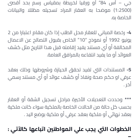
جي – أس 84” أو ورقيا لخريطة بمقياس رسم بحد أقصى
(1:2500) موضحا به العقار المراد تسجيله مظللا والبيانات
الخاصة به.
4-
رخصة المباني للعقار محل الطلب إذا كان مقام اعتبارا من 2
يونيو 1992 أو نموذج “10” الخاص بقبول التصالح عن الاعمال
المخالفة أو أي مستند يفيد إقامته قبل هذا التاريخ مثل كشف
العوائد أو ما يفيد انتفاعه بالمرافق العامة.
5-
المستندات التي تفيد تحقق الحيازة وشروطها وذلك بعقد
عرفي او حكم صحة ونفاذ أو كشف عوائد أو أي مستند رسمي
أخر .
***
وحددت التعديلات الأخيرة مراحل تسجيل الشقة أو العقار
بحسب كل حالة من الحالات الخاصة بالملكية سواء كانت ملكية
بعقد نهائي أو ملكية بعقد عرفي أو ملكية بوضع اليد .
الخطوات التي يجب علي المواطنين اتباعها كالآتي :
–