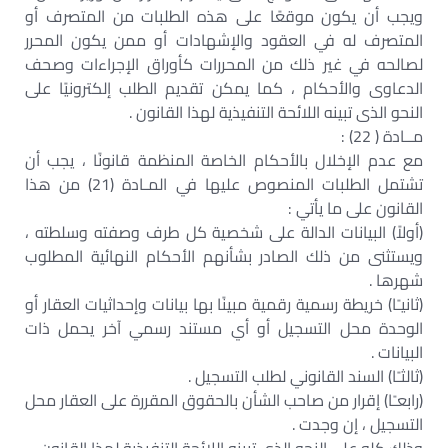
ويجب أن يكون موقعًا على هذه الطلبات من المتصرف أو
المتصرف له في العقود والإشهادات أو ممن يكون المحرر
لصالحه في غير ذلك من المحررات كأوراق الإجراءات وصحف
الدعاوى والأحكام ، كما يمكن تقديم الطلب إلكترونيًا على
النحو الذى تبينه اللائحة التنفيذية لهذا القانون .
مــادة ( 22) :
مع عدم الإخلال بالأحكام الخاصة المنظمة قانونًا ، يجب أن
تشتمل الطلبات المنصوص عليها في المـادة (21) من هذا
القانون على ما يأتي :
(أولاً) البيانات الدالة على شخصية كل طرف وصفته وسلطته ،
ويستثنى من ذلك الصادر بشأنهم الأحكام النهائية المطلوب
شهرها .
(ثانيـًا) خريطة رسمية رقمية مبينًا بها بيانات وإحداثيات العقار أو
الوحدة محل التسجيل أو أي مستند رسمي آخر يحمل ذات
البيانات .
(ثالثـًا) السند القانوني لطلب التسجيل .
(رابعـًا) إقرار من صاحب الشأن بالحقوق المقررة على العقار محل
التسجيل ، إن وجدت .