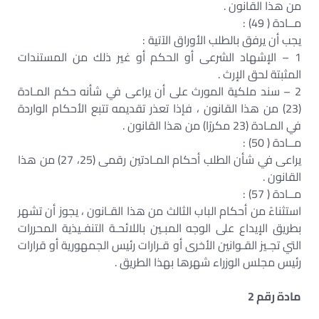
من هذا القانون .
مــادة ( 49) :
يجب أن يرفق بالطلب الأوراق الآتية :
1 – الإشهاد الشرعى أو الحكم أو غير ذلك من المستندات
المثبتة لحق الإرث .
2 – سند ملكية المورث على أن يراعى في شأنه حكم المـادة
(23) من هذا القانون ، فإذا تعذر تقديمه تتبع الأحكام الواردة
في المـادة (23 مكررًا) من هذا القانون .
مــادة ( 50) :
يراعى في شأن الطلب أحكام المـادتين رقمى (25، 27) من هذا
القانون .
مــادة ( 57) :
استثناءً من أحكام الباب الثالث من هذا القـانون ، يجوز أن تشهر
بطريق الإيداع على الوجه المبـين باللائحـة التنفـيذية المحررات
التي تجـيز القـوانين الأخرى أو قـرارات رئيس الجمهورية أو قرارات
رئيس مجلس الوزراء شهرها بهذا الطريق .
مادة رقم 2