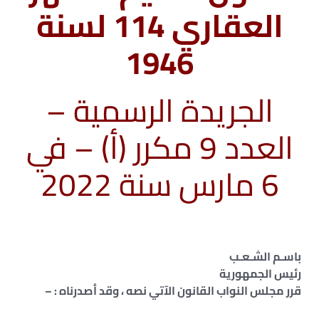
العقاري 114 لسنة
1946
الجريدة الرسمية –
العدد 9 مكرر (أ) – في
6 مارس سنة 2022
باسـم الشـعـب
رئيس الجمهورية
قرر مجلس النواب القانون الآتي نصه ، وقد أصدرناه : –