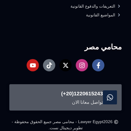
التعريفات والدفوع القانونية
المواضيع القانونية
محامي مصر
1220615243(20+)
تواصل معانا الان
2026
Lawyer Egypt - محامى مصر.
جميع الحقوق محفوظة -
تطوير ديجيتال نست.