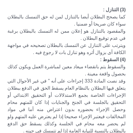
(3) التنازل :
كما يصحح البطلان أيضا بالتنازل لمن له حق التمسك بالبطلان
سواء كان صريحا أو ضمنيا .
والمقصود بالتنازل هو إعلان ممن له التمسك بالبطلان برغبة
في عدم توقيع البطلان .
ويترتب على التنازل عن التمسك بالبطلان تصحيحه في مواجهة
الكافة أى بزوال أثره وهو تنازل بات لا رجوع فيه .
(4) السقوط :
والسقوط يتم بانقضاء ميعاد معين لمباشرة العمل ويكون كذلك
بحصول واقعة معينة .
وقد نصت المادة 333 إجراءات على أنه ” في غير الأحوال التي
يتعلق فيها البطلان بالنظام العام يسقط الحق في الدفع ببطلان
الإجراءات الخاصة بجمع الاستدلالات أو التحقيق الابتدائي أو
التحقيق بالجلسة في الجنح والجنايات إذا كان للمتهم محام
وحصل الإجراء بحضوره بدون اعتراض منه أما في مواد
المخالفات فيعتبر الإجراء صحيحا إذا لم يعترض عليه المتهم ولو
لم يحضر معه محام في الجلسة وكذلك يسقط حق الدفع
بالبطلان بالنسبة للنيابة العامة إذا لم تتمسك في حينه .