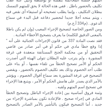
المتهم جلسة المحاكمة بنفسه أو بواسطة وكيل عنه عقب
تكليف بالحضور باطل . ففي هذه الحالة لا يحق للمتهم التمسك
ببطلان التكليف ، وإنما يطلب تصحيحه أو استيفاء أى نقص فيه
، ويتم منحه أجلا جديدا لنحضير دفاعه قبل البدء في سماع
الدعوى . (م334 أ.ج.م)
ومن الصور الخاصة لتصحيح الإجراء المعيب (وإن لم يكن باطلا
بالمعنى الدقيق للكلمة) ما يعرف بتصحيح الأخطاء المادية .
فقد نصت المادة 337 من قانون الإجراءات الجنائية على أنه ”
إذا وقع خطأ مادي في حكم أو في أمر صادر من قاضي
التحقيق أو من محكمة الجنح المستأنفة منعقدة في غرفة
المشورة ، ولم يترتب عليه البطلان تتولى الهيئة التي أصدرت
الحكم أو الأمر تصحيح الخطأ من تلقاء نفسها ، أو بناء على
طلب أحد الخصوم وذلك بعد تكليف الخصوم بالحضور ، ويقضي
التصحيح في غرفة المشورة بعد سماع أقوال الخصوم ، ويؤشر
بالأمر الذي يصدر على هامش الحكم أو الأمر ، ويتبع هذا الإجراء
في تصحيح اسم المتهم ولقبه .
وثمة فروق أساسية بين إعادة الإجراء الباطل وتصحيح الخطأ
المادي في إجراء صحيح . فالإعادة تكون بمباشرة الإجراء من
جديد ، أما التصحيح فيكون بالتأشير بالأمر الصادر بالتصحيح