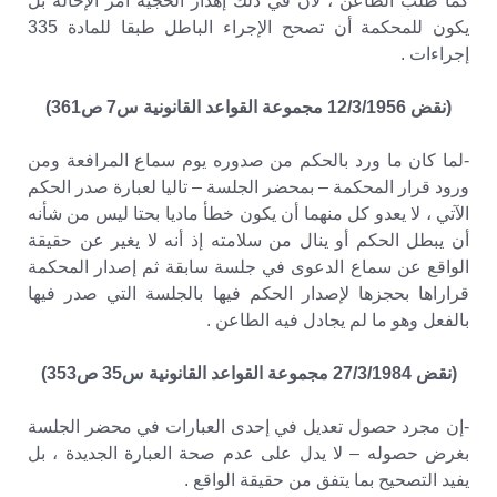
كما طلب الطاعن ، لأن في ذلك إهدار الحجية أمر الإحالة بل
يكون للمحكمة أن تصحح الإجراء الباطل طبقا للمادة 335
إجراءات .
(نقض 12/3/1956 مجموعة القواعد القانونية س7 ص361)
-لما كان ما ورد بالحكم من صدوره يوم سماع المرافعة ومن
ورود قرار المحكمة – بمحضر الجلسة – تاليا لعبارة صدر الحكم
الآتي ، لا يعدو كل منهما أن يكون خطأ ماديا بحتا ليس من شأنه
أن يبطل الحكم أو ينال من سلامته إذ أنه لا يغير عن حقيقة
الواقع عن سماع الدعوى في جلسة سابقة ثم إصدار المحكمة
قراراها بحجزها لإصدار الحكم فيها بالجلسة التي صدر فيها
بالفعل وهو ما لم يجادل فيه الطاعن .
(نقض 27/3/1984 مجموعة القواعد القانونية س35 ص353)
-إن مجرد حصول تعديل في إحدى العبارات في محضر الجلسة
بغرض حصوله – لا يدل على عدم صحة العبارة الجديدة ، بل
يفيد التصحيح بما يتفق من حقيقة الواقع .