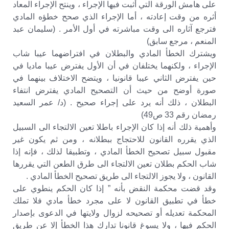
على هامش الورقة التي أثبت فيها الإجراء ، وينتح الإجراء المعاد
أثره من وقت إعادته ، أما الإجراء الذي صحح خطؤه المادي
فترجع آثاره الى وقت مباشرته في أول الأمر . (سليمان عبد
المنعم ، مرجع سابق)
ويشترك الخطأ المادي والبطلان في افتراضهما عيبا شاب
الإجراء ، ولكنهما يختلفان في أن الأول يفترض عيبا ماديا في
حين يفترض الثاني عيبا قانونيا ، ويتضح الاختلاف بينهما في
صورة أوضح من حيث أن التصحيح المادي يفترض انتفاء
البطلان ، ذلك أنه يرد على إجراء صحيح . (د/ عمر السعيد
رمضان رقم 33 ص49)
وأهمية ذلك أنه إذا كان الإجراء باطلا تعين الالتجاء الى السبيل
الذي يقرره القانون للاحتجاج ببطلانه ، ومن ثم يكون غير
مقبول سبيل تصحيح الخطأ المادي ، وتطبيقا لذلك ، فإنه إذا
شاب الحكم بطلان تعين الالتجاء الى طرق الطعن التي يقررها
القانون ، ولا يجوز الالتجاء الى طريق تصحيح الخطأ المادي .
وقد قضت محكمة النقض بأنه ” إذا كان الحكم ينطوي على
خطأ في تطبيق القانون لا على مجرد خطأ مادي فلا تملك
المحكمة تعديله أو تصحيحه لزوال ولايتها في الدعوى بإصدار
الحكم فيها ، ولا يسوغ قانونا تدارك هذا الخطأ إلا عن طريق