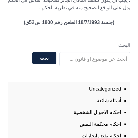
، يجب أن يكون للخطأ المادي الجائز تصحيحه أساس في الحكم
يدل على الواقع الصحيح منه في نظرية الحكم .
(جلسة 18/7/1993 الطعن رقم 1800 س52ق)
البحث
بحث
Uncategorized
أسئلة شائعة
احكام الاحوال الشخصية
احكام محكمة النقض
احكام نقض ايجارات