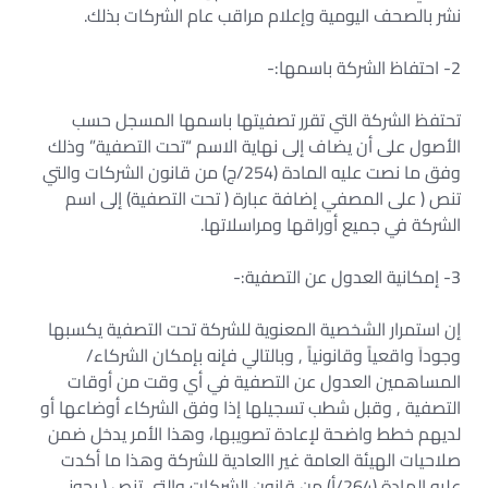
نشر بالصحف اليومية وإعلام مراقب عام الشركات بذلك.
2- احتفاظ الشركة باسمها:-
تحتفظ الشركة التي تقرر تصفيتها باسمها المسجل حسب
الأصول على أن يضاف إلى نهاية الاسم “تحت التصفية” وذلك
وفق ما نصت عليه المادة (254/ج) من قانون الشركات والتي
تنص ( على المصفي إضافة عبارة ( تحت التصفية) إلى اسم
الشركة في جميع أوراقها ومراسلاتها.
3- إمكانية العدول عن التصفية:-
إن استمرار الشخصية المعنوية للشركة تحت التصفية يكسبها
وجوداَ واقعياً وقانونياً , وبالتالي فإنه بإمكان الشركاء/
المساهمين العدول عن التصفية في أي وقت من أوقات
التصفية , وقبل شطب تسجيلها إذا وفق الشركاء أوضاعها أو
لديهم خطط واضحة لإعادة تصويبها، وهذا الأمر يدخل ضمن
صلاحيات الهيئة العامة غير االعادية للشركة وهذا ما أكدت
عليه المادة (264/أ) من قانون الشركات والتي تنص ( يجوز