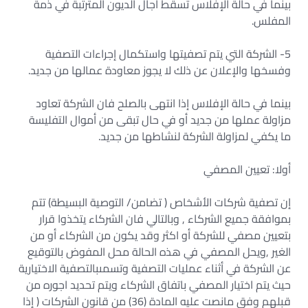
بينما في حالة الإفلاس تسقط أجال الديون المترتبة في ذمة
المفلس.
5- الشركة التي يتم تصفيتها واستكمال إجراءات التصفية
وفسخها والإعلان عن ذلك لا يجوز معاودة عمالها من جديد.
بينما في حالة الإفلاس إذا انتهى بالصلح فان الشركة تعاود
مزاولة عملها من جديد أو في حال تبقى من أموال التفليسة
ما يكفي لمزاولة الشركة لنشاطها من جديد.
أولا: تعيين المصفي
إن تصفية شركات الأشخاص ( تضامن/ التوصية البسيطة) تتم
بموافقة جميع الشركاء , وبالتالي فان الشركاء يتخذوا قرار
بتعيين مصفي للشركة أو اكثر وقد يكون من الشركاء أو من
الغير ,ويحل المصفي في هذه الحالة محل المفوض بالتوقيع
عن الشركة في أثناء عمليات التصفية وتسمىبالتصفية الاختيارية
حيث يتم اختيار المصفي باتفاق الشركاء ويتم تحديد اجوره من
قبلهم وفق مانصت عليه المادة (36) من قانون الشركات ( إذا