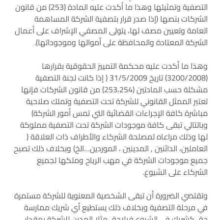
التصفية وتمثيلها وهذا ما أكدت عليه المادة (253) من قانون
الشركات بنصها (إذا صدر قرار بتصفية الشركة المساهمة
العامة وتعيين مصف لها، يتولى المصفي الإشراف على أعمال
الشركة المعتادة والمحافظة على أموالها وموجوداتها).
وهذا ما أكدت عليه محكمة التمييز الحقوقية بقرارها
(3200/2008) تاريخ 31/5/2009 ( إذا كانت لجنة التصفية
مشكلة حسب المادتين (253،254) من قانون الشركات فإنها
تعتبر الممثل القانوني للشركة تحت التصفية وتملك صلاحية
مباشرة كافة الإجراءات القضائية التي تمس أمور الشركة)
وبالتالي تبقى كافة موجودات الشركة تحت التصفية مملوكة
لها وذلك مراعاه لمصلحة الشركاء والأطراف ذات العلاقة (
العاملين، الدائنين , المدينين ، الموردين…الخ) وبخلاف ذلك تصبح
جميع موجودات الشركة في مهب الرياح وملكها لجميع
الشركاء على الشيوع.
وتقتضي الضرورة أن تبقى الشخصية المعنوية للشركة مستمرة
في مرحلة التصفية وبخلاف ذلك يستطيع أي شريك ممارسة
حق كشريك في الشيوع فيلاحق مثلا المدين للشركة بمقدار