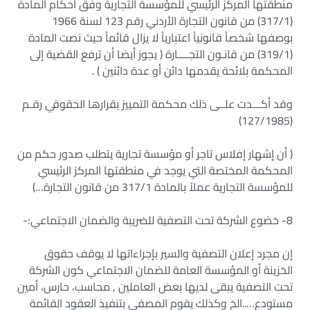
منطقتها المركز الرئيسي للمؤسسة التجارية وفق أحكام المادة
(317/1) من قانون التجارة الأردني رقم 123 لسنة 1966
بوصفها شخصاً قانونياً اعتبارياً لا يزال قائماً حيث نصت المادة
(319/1) من قانـون التجــــارة ( يجوز أيضا أن ترفع القضية إلى
المحكمة بلائحة يقدمها دائن أو عدة دائنين ) .
وقد أكـــدت علــى ذلك محكمة التمييز بقرارها الحقوقي رقـم
(127/1985)
( أن إشهار إفلاس تاجر أو مؤسسة تجارية يتطلب صدور حكم من
المحكمة المختصة التي يوجد في منطقتها المركز الرئيسي
للمؤسسة التجارية عملاً بالمادة 317/1 من قانون التجارة…)
8- خضوع الشركة تحت التصفية للضريبة والضمان الاجتماعي:-
إن مجرد إعلان التصفية والسير بإجراءاتها لا يوقف حقوق
الخزينة أو المؤسسة العامة للضمان الاجتماعي كون الشركة
تحت التصفية يبقى لديها بعض العاملين , محاسب، حارس، أمين
مستودع…..الخ وكذلك يقوم المصفي بتنفيذ العقود القائمة