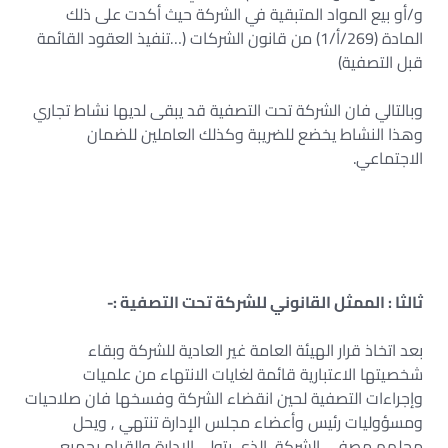
و/أو بيع المواد المتبقية في الشركة حيث أكدت على ذلك
المادة (269/أ/1) من قانون الشركات (…تنفيذ العقود القائمة
قبل التصفية)
وبالتالي فان الشركة تحت التصفية قد يبقى لديها نشاط تجاري
وهذا النشاط يخضع للضريبة وكذلك العاملين للضمان
الاجتماعي.
ثالثا : الممثل القانوني للشركة تحت التصفية :-
بعد اتخاذ قرار الهيئة العامة غير العادية للشركة وبقاء
شخصيتها الاعتبارية قائمة لغايات الانتهاء من علميات
وإجراءات التصفية لحين انقضاء الشركة وفسخها فان صلاحيات
ومسؤوليات رئيس وأعضاء مجلس الإدارة تنتهي , ويحل
محلهم مصفي الشركة، الذي يتولى الإدارة والقيام بجميع