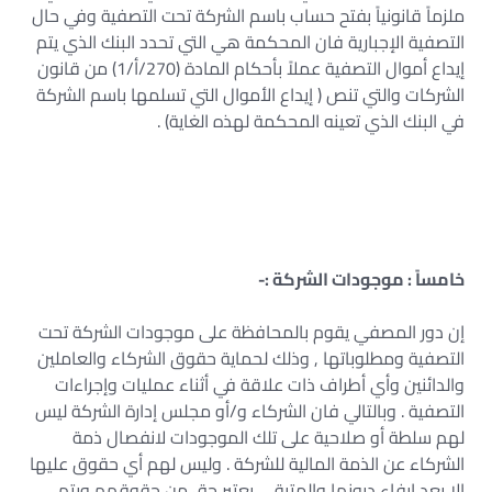
ملزماً قانونياً بفتح حساب باسم الشركة تحت التصفية وفي حال
التصفية الإجبارية فان المحكمة هي التي تحدد البنك الذي يتم
إيداع أموال التصفية عملاً بأحكام المادة (270/أ/1) من قانون
الشركات والتي تنص ( إيداع الأموال التي تسلمها باسم الشركة
في البنك الذي تعينه المحكمة لهذه الغاية) .
خامساً : موجودات الشركة :-
إن دور المصفي يقوم بالمحافظة على موجودات الشركة تحت
التصفية ومطلوباتها , وذلك لحماية حقوق الشركاء والعاملين
والدائنين وأي أطراف ذات علاقة في أثناء عمليات وإجراءات
التصفية . وبالتالي فان الشركاء و/أو مجلس إدارة الشركة ليس
لهم سلطة أو صلاحية على تلك الموجودات لانفصال ذمة
الشركاء عن الذمة المالية للشركة . وليس لهم أي حقوق عليها
إلا بعد إيفاء ديونها والمتبقي يعتبر حق من حقوقهم ويتم