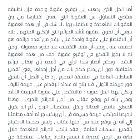
أما الحل الذي يذهب إلي توقيع عقوبة واحدة فإن تطبيقه
يقتضي التساؤل عن العقوبة التي يتعين اختيارها من بين
العقوبات المتعددة والاكتفاء بها : لا شك في أن هذه العقوبة
ينبغي أن تكون المقررة لأشد الجرائم التي ارتكبها المتهم , ذلك
أن الاقتصار علي عقوبة واحدة علي الرغم من تعدد جرائمه هو
تخفيف عنه , ويجب أن يقف التخفيف عند حدود معقولة , ومن
ثم لا يجوز التفكير في توقيع عقوبة أخف من هذه العقوبة
الأشد . ويحتج أنصار هذا الرأي في تأييده بأن ارتكاب جرائم
متعاقبة دون أن يصدر حكم بات من أجل إحداها يعني تقصير
السلطات العامة في ملاحقة المجرم , إذ كان الأصل أن يلاحق
فور جريمته الأولي فلا يتاح له عندئذ الإقدام علي جريمة تالية .
ولكن لهذا الحل عيوبه : فالاقتصار علي عقوبة الجريمة الأشد
يوحي بأنه لم يوقع عقاب من أجل الجرائم الأخرى , وهذا
المعني يناقض العدالة ويخل بمقتضيات الردع , ثم انه يخول
ترخيصا لمرتكب جريمة جسيمة في أن يرتكب جرائم أخف مطمئنا
إلي أنه لن يوقع عليه من أجلها عقاب , وليس صحيحا الاحتجاج
بتقصير السلطات العامة , فقد ترتكب الجرائم المتعددة خلال
فترة من الزمن قصيرة لا تسمح باتخاذ إجراءات الملاحقة من