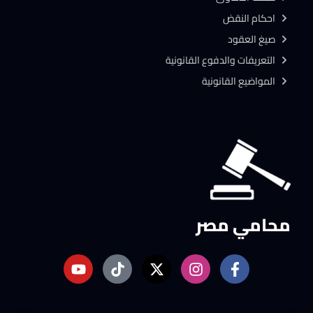
احكام النقض
صيغ العقود
التعريفات والدفوع القانونية
المواضيع القانونية
محامي مصر