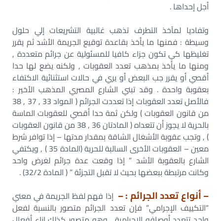
أجل إحداها .
وتفاديا لمآخذ التطرف تذهب غالبية التشريعات إلي حلول
وسيطة : فمنها ما يأخذ بقاعدة توقيع الجريمة الأشد ثم يقرر
تغليظها كي تكون جزاء كافيا للمسئولية عن جرائم متعددة ,
ومنها ما يأخذ بمذهب تعدد العقوبات , ولكنه يضع لها حدا
أقصي أو يقرر جب البعض أو يري في حالات استثنائية الاكتفاء
بعقوبة واحدة . وقد تبني الشارع المصري المذهب الأخير :
فالأصل تعدد العقوبات إذا تعددت الجرائم ( المواد 33 , 37 , 38
من قانون العقوبات ) ولكن ثمة حدا أقصي للعقوبات الماسة
بالحرية لا يجوز أن تتعداه ( المادتان 36 , 38 من قانون العقوبات
) , وتجب عقوبة الأشغال الشاقة بمقدار مدتها – إذا توافر شرط
معين – العقوبات الأخرى السالبة للحرية (المادة 35 ) , ويكتفي
الشارع بالعقوبة الأشد ” إذا وقعت عدة جرائم لغرض واحد
وكانت مرتبطة ببعضها بحيث لا تقبل التجزئة ” ( المادة 32/2) .
– أنواع تعدد الجرائم : –
إذا فهم لفظ الجريمة في معني
“التكييف الإجرامي” فإن تعدد الجرائم متصور بالنسبة لفعل
واحد تتعدد أوصافه الإجرامية , وهو متصور كذلك إزاء أفعال