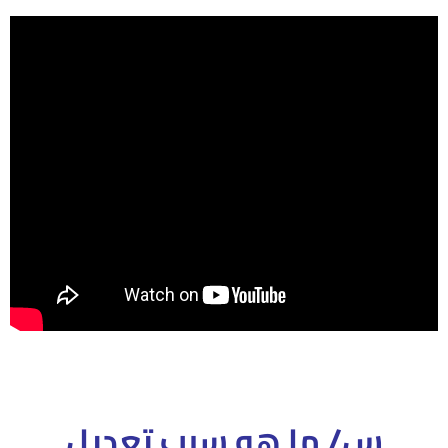
س/ ما هو سبب
تعديل