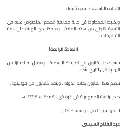
(المادة التاسعة / فقرة ثانية) :
ويضبط المخطوط فى حالة مخالفة الحكم المنصوص عليه فى
الفقرة الأولى من هذه المادة ، ويحفظ لدى الهيئة على ذمة
التحقيقات .
(المادة الرابعة)
ينشر هذا القانون فى الجريدة الرسمية ، ويعمل به اعتبارًا من
اليوم التالى لتاريخ نشره .
يبصم هذا القانون بخاتم الدولة ، وينفذ كقانون من قوانينها .
صدر برئاسة الجمهورية فى غرة ذى القعدة سنة ١٤٤٤ هــ
( الموافق ٢١ مايــــو سنة ٢٠٢٣ ) .
عبد الفتاح السيسى