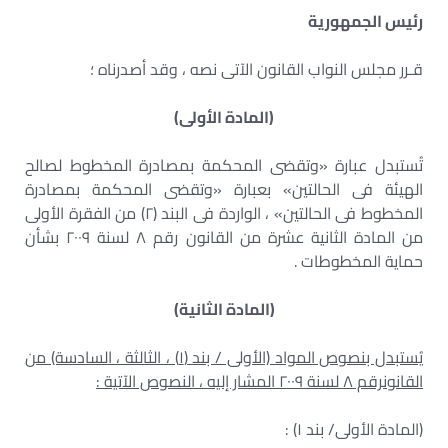
رئيس الجمهورية
قـرر مجلس النواب القانون الآتى نصه ، وقد أصدرناه ؛
(المادة الأولى)
تُستبدل عبارة «وتقضى المحكمة بمصادرة المخطوط لصالح
الهيئة فى الحالتين» بعبارة «وتقضى المحكمة بمصادرة
المخطوط فى الحالتين» ، الواردة فى البند (٢) من الفقرة الأولى
من المادة الثانية عشرة من القانون رقم ٨ لسنة ٢٠٠٩ بشأن
حماية المخطوطات .
(المادة الثانية)
يُستبدل بنصوص المواد (الأولى / بند (١) ، الثالثة ، السادسة) من
القانون
رقم ٨ لسنة ٢٠٠٩ المشار إليه ، النصوص الآتية :
(المادة الأولى/ بند ١) :