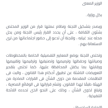
الوزير المعنى
بكل وزارة .
ويصدر بتشكيل اللجنة ونظام عملها قرار من الوزير المختص
بشئون الثقافة ، على أن يحدد القرار رئيس اللجنة ومن يحل
محله عند غيابه ، وللجنة أن تدعو إلى حضور اجتماعاتها من ترى
الاستعانة بهم .
وتختص اللجنة بوضع المعايير التفصيلية الخاصة بالمخطوطات
وصيانتها وحفظها وترميمها وتصنيفها وترقيمها وتقييمها
ورقابتها بما يكفل المحافظة عليها، كما تختص بتقدير
التعويضات الناشئة عن تطبيق أحكام هذا القانون ، والبت فى
التظلمات المقدمة من ذوى الشأن فى القرارات الصادرة من
الهيئة طبقًا لهذا القانون، وتنشر قراراتها فى الوقائع المصرية ،
وتبلغ لذوى الشأن ، وذلك على النحو الذى تحدده اللائحة
التنفيذية .
(المادة السادسة) :