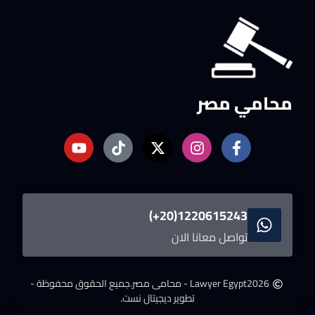
محامي مصر
1220615243(20+)
تواصل معانا الان
2026
Lawyer Egypt - محامى مصر.
جميع الحقوق محفوظة -
تطوير ديجيتال نست.