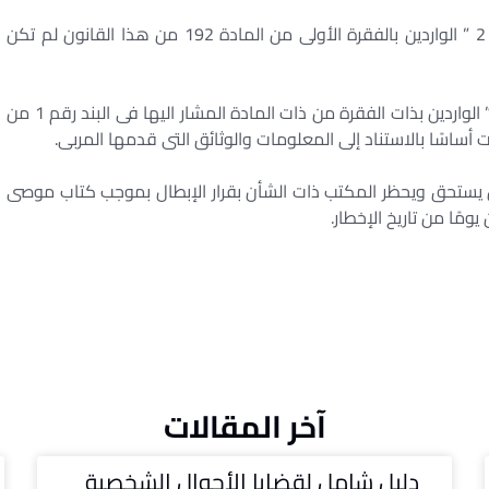
1- أن الشروط المنصوص عليها فى أى من البندين “1، 2 ” الواردين بالفقرة الأولى من المادة 192 من هذا القانون لم تكن
2- أن الشروط المنصوص عليها فى أى من البندين “3،4” الواردين بذات الفقرة من ذات المادة المشار اليها فى البند رقم 1 من
ساسًا بالاستناد إلى المعلومات والوثائق التى قدمها المربى.
ن يستحق ويحظر المكتب ذات الشأن بقرار الإبطال بموجب كتاب موصى
مًا من تاريخ الإخطار.
آخر المقالات
دليل شامل لقضايا الأحوال الشخصية