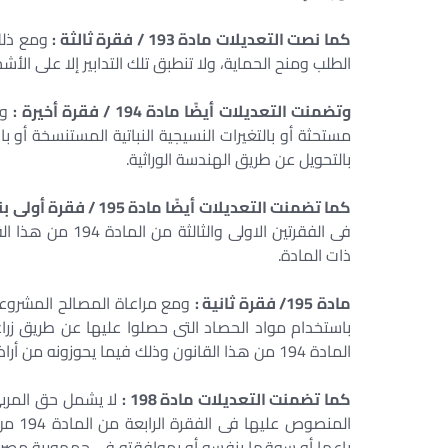
كما نصت التعديلات مادة 193 / فقرة ثالثة :
ومع ذلك،
الطلب ومنح الحماية، ولا تنطبق تلك التدابير إلا على الأ
وتضمنت التعديلات أيضًا مادة 194 / فقرة أخيرة :
وي
مستحثة أو بالتغيرات النسيجية النباتية المستنسخة أو 
بالتحويل عن طريق الهندسة الوراثية.
كما تضمنت التعديلات أيضًا مادة 195 / فقرة أولى بند : 3-
فى الفقرتين الاول
ذات المادة.
مادة 195/ فقرة ثانية :
ومع مراعاة المصالح المشروعة 
باستخدام مواد الحصاد التى حصلوا عليها عن طريق زرا
المادة 194 من هذا القانون وذلك فيما يحوزونه من أراض بغرض الإكثار.
كما تضمنت التعديلات مادة 198 :
لا يشمل حق المربى
المنص
باعها أو سوقها بنفسه أو بموافقته فى جمهورية مصر العر