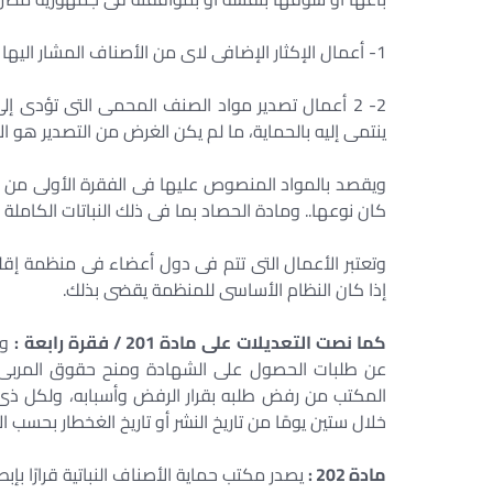
1- أعمال الإكثار الإضافى لاى من الأصناف المشار اليها فى هذه الفقرة.
2- 2 أعمال تصدير مواد الصنف المحمى التى تؤدى إلى
ينتمى إليه بالحماية، ما لم يكن الغرض من التصدير هو ا
ويقصد بالمواد المنصوص عليها فى الفقرة الأولى من هذه
كان نوعها.. ومادة الحصاد بما فى ذلك النباتات الكامل
وتعتبر الأعمال التى تتم فى دول أعضاء فى منظمة إق
إذا كان النظام الأساسى للمنظمة يقضى بذلك.
كما نصت التعديلات على مادة 201 / فقرة رابعة :
وي
عن طلبات الحصول على الشهادة ومنح حقوق المربى و
المكتب من رفض طلبه بقرار الرفض وأسبابه، ولكل ذى
خلال ستين يومًا من تاريخ النشر أو تاريخ الغخطار بحسب ال
مادة 202 :
يصدر مكتب حماية الأصناف النباتية قرارًا بإب