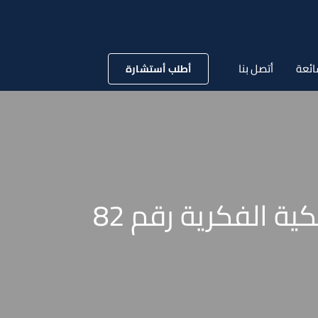
ائعة
أتصل بنا
أطلب أستشارة
قانون رقم 144 لسنة 2019 بتعديل قانون حماية الملكية الفكرية رقم 82