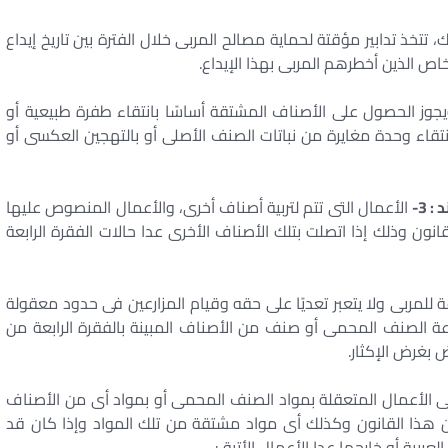
 تتخذ تدابير مؤقتة لحماية مصالح المربى خلال الفترة بين تاريخ إيداع
شخاص الذين أخطرهم المربى بهذا الإيداع.
جوز الحصول على الأصناف المشتقة أساسًا بانتقاء طفرة طبيعية أو
بانتقاء وحدة مغايرة من نباتات الصنف الأصلى أو بالتهجين العكسى أو
الأعمال التى تتم لتربية أصناف أخرى، والأعمال المنصوص عليها
ى والثالثة من المادة 194 من هذا القانون وذلك إذا اتصلت بتلك الأصناف الأخرى عدا حالات الفقرة الرابعة
للمربى ولا يتعبر تعديًا على حقه وقيام المزارعين فى حدود معقولة
عة الصنف المحمى أو صنف من الأصناف المبينة بالفقرة الرابعة من
 الأعمال المتعقلة بمواد الصنف المحمى أو بمواد أى من الأصناف
وص عليها فى الفقرة الرابعة من المادة 194 من هذا القانون وكذلك أى مواد مشتقة من تلك المواد وإذا كان قد
بية أو خارجها عدا الأعمال الأتية :