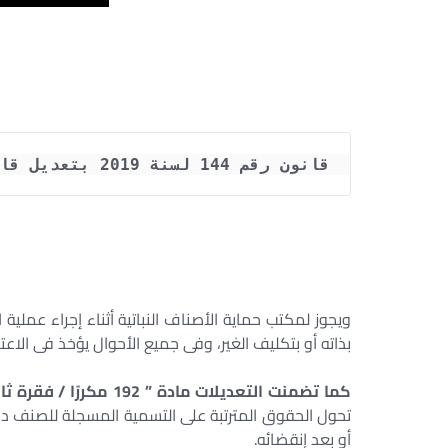
قانون رقم 144 لسنة 2019 بتعديل قانون حماية الملكية الفكرية رقم 82 لسنة 2002
ويجوز لمكتب حماية الأصناف النباتية أثناء إجراء عملية 
بذاته أو بتكليف الغير، وفى جميع الأحوال يؤخذ فى الاعتبار
كما تضمنت التعديلات مادة ” 192 مكررًا / فقرة ثانية ” :
تحول الحقوق المترتبة على التسمية المسجلة للصنف دون 
أو بعد إنقضائه.