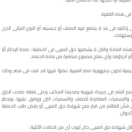
 إكثاره فى بلد لا يتمتع فيه الصنف أو جنسيته أو النوع النباتى الذى
لإستهلاك.
 المادة والتى لا يشملها حق المربى فى الحماية : مادة الإكثار أيًا
ة أو أجزاؤها وأى منتج مصنوع مباشرة من مادة الحصاد.
ليمية تكون جمهورية مصر العربية عضوًا فيها قد تمت فى مصر وذلك
تم النشر فى جريدة شهرية يصدرها المكتب وعلى نفقة صاحب الحق
التسميات المقترحة للصنف والتسميات التى ووفق عليها، ويخطر
 شأن التظلم من قرار منح شهادة حق المربى أو رفض طلب الحماية
أحوال.
طال شهادة حق المربى حال ثبوت أى من الحالات الأثتية :