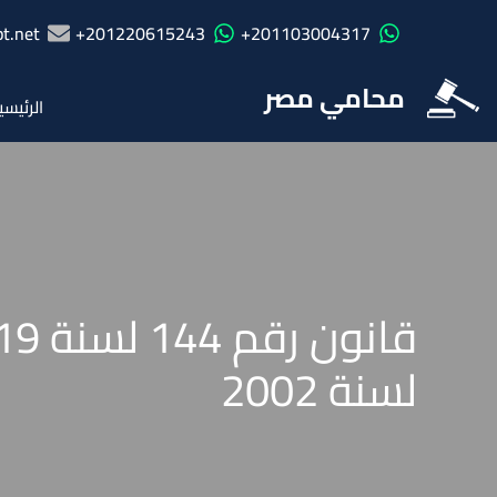
t.net
201220615243+
201103004317+
محامي مصر
الرئيسي
لسنة 2002