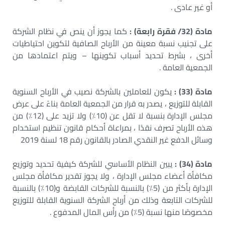
أو غير عادى .
مادة (32/ فقرة رابعة) :
كما يجوز أن ينص في نظام الشركة
على تجنيب نسبة معينة من الأرباح الصافية لتكوين احتياطيات
أخرى ، بشرط تحديد أسباب تكوينها – ويتم اعتمادها من
الجمعية العامة .
مادة (33) :
يكون للعاملين بالشركة نصيب في الأرباح السنوية
القابلة للتوزيع ، يصدر به قرار من الجمعية العامة بناءً على عرض
مجلس الإدارة بنسبة لا تقل عن (10٪) ولا تزيد على (12٪) من
هذه الأرباح تصرف نقدًا ، بمراعاة أحكام قانون تنظيم استخدام
وسائل الدفع غير النقدي الصادر بالقانون رقم 18 لسنة 2019
مادة (34) :
يبين النظام الأساسي للشركة كيفية تحديد وتوزيع
مكافأة أعضاء مجلس الإدارة ، ولا يجوز تقدير مكافأة مجلس
الإدارة بأكثر من (5٪) بالنسبة للشركات القابضة و(10٪) بالنسبة
للشركات التابعة وذلك من أرباح الشركة السنوية القابلة للتوزيع
مخصوصًا منها نسبة (5٪) من رأس المال المدفوع .