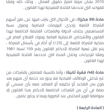
2010 بشأن مرتبة امتياز حقوق العمال ، وذلك كله وفقًا
للقواعد التي تحددها اللائحة التنفيذية لهذا القانون .
مادة (39 مكررًا) :
في الأحوال التي يترتب فيها على طرح أسهم
الشركة التابعة بإحدى البورصات المصرية وصول نسبة
المساهمين بخلاف الدولة والشركات القابضة الخاضعة لهذا
القانون والأشخاص الاعتبارية العامة وبنوك القطاع العام في
ملكية الشركة التابعة إلى (25٪) أو أكثر في رأسمال الشركة ،
يتم نقل تبعية الشركة لأحكام القانون رقم 159 لسنة 1981
وفقًا للإجراءات وخلال المدة التي تحددها اللائحة التنفيذية
لهذا القانون .
مادة (46/ فقرة ثانية) :
وأما بالنسبة للعاملين بالشركات من
غير شاغلي الوظائف القيادية فلا يجوز مد خدمة أى منهم بعد
بلوغ سن التقاعد أو تكليفه أو التعاقد معه بأى مسمى أو
صفة في أي من الشركات الخاضعة لأحكام هذا القانون إلا
بموافقة الوزير المختص عند الضرورة وبما لا يجاوز عامين .
( المادة الرابعة )