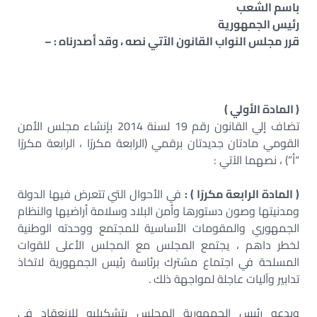
باسم الشعب
رئيس الجمهورية
قرر مجلس النواب القانون الآتي نصه ، وقد أصدرناه : –
( المادة الأولي )
تضاف إلي القانون رقم 19 لسنة 2014 بإنشاء مجلس الأمن
القومي مادتان جديدتان برقمي (الرابعة مكررًا ، الرابعة مكررًا
“أ”) ، نصهما الآتي :
( المادة الرابعة مكررًا ) :
في الأحوال التي تتعرض فيها الدولة
ومدنيتها وصون دستورها وأمن البلاد وسلامة أراضيها والنظام
الجمهوري والمقومات الأساسية للمجتمع ووحدته الوطنية
لخطر داهم ، يجتمع المجلس مع المجلس الأعلى للقوات
المسلحة في اجتماع مشترك برئاسة رئيس الجمهورية لاتخاذ
تدابير وآليات عاجلة لمواجهة ذلك .
ويدعو رئيس الجمهورية المجلس بتشكيليه للانعقاد في