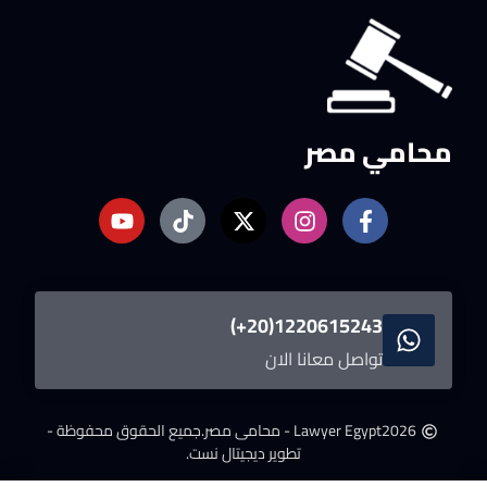
محامي مصر
1220615243(20+)
تواصل معانا الان
2026
Lawyer Egypt - محامى مصر.
جميع الحقوق محفوظة -
تطوير ديجيتال نست.