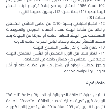
102 لسنة 1986 المشار إليه مع إعادة ترقيــم البنـد اللاحق
لهما ليصبح (14) بــدلاً مــن (12) ، يكـون نصهما الآتي :
مــادة ( 8) :
12- احتجاز احتياطي بنسبة (10%) من صافى الفائض المتحقق
والناتج عن نشاط الهيئة لسداد أقساط القروض والتعويضات
المستحقة على الهيئة للخزانة العامة أو غيرها من الجهات بعد
تغطية الخسائر المرحلة وسداد الباقى للخزانة العامة للدولة .
13- تعيين نائب أو أكثر للرئيس التنفيذي للهيئة .
14- النظر فيما يرى الوزير المختص أو الرئيس التنفيذي للهيئة
عرضه على المجلس من مسائل داخلة في اختصاصه .
ويجوز لمجلس الإدارة أن يشكل من بين أعضائه لجنة أو أكثر
يعهد إليها بدراسة محددة .
مادة رقم 4
تستبدل عبارة “الطاقة الكهربائية أو الحرارية” بكلمة “للطاقة”
الواردة قرين تعريف عبارة “مصادر الطاقة المتجددة” بالمـادة
(1) من القانون رقم 203 لسنة 2014 بشأن تحفيز إنتاج الكهرباء