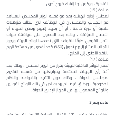
القاهرة ، ويكون لها إنشاء فروع أخرى .
مــادة ( 15) :
لمجلس إدارة الهيئــة بعد موافقــة الوزير المختــص التعــاقد
مع الأجــانب والمصــريين في الوظائف التي تتطلب مؤهلات
علمية أو خبرة خاصة ، أو أن يعهد إليهم ببعض المهام أو
الأعمال المؤقتة ، وذلك بعد الحصول على موافقة جهات
الأمن القومي طبقًا للقواعد التي تحددها لوائح الهيئة ويجوز
للأجانب المشار إليهم تحويل (50%) كحد أقصى من مستحقاتهم
بالنقد الأجنبي إلى الخارج .
مــادة ( 17) :
تصدر اللوائح الداخلية للهيئة بقرار من الوزير المختص ، وذلك بعد
أخذ رأى الجهات المختصة ومراجعتها من قســم التشريع
بمجـلــس الدولة ، وذلك دون التقيد بالقـواعـد والنظم
الحكومية ، ويطبق فيما لم يرد به نص في تلك اللوائح القوانين
واللوائح المعمول بها في الجهاز الإداري للدولة .
مادة رقم 3
يضاف بندان برقمي (12، 13) إلى المـادة (8) من القانون رقم