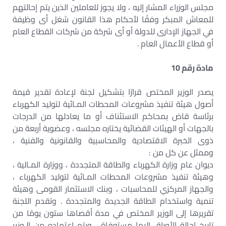
مجلس الوزراء المشار إليه ، ولا يجوز للعاملين الذين يتم إحالتهم
للمعاش المبكر وفقًا لأحكام هذا القانون شغل أى وظيفة
في الجهاز الإدارى للدولة أو أى شركة من شركات القطاع العام
أو قطاع الأعمال العام .
مادة رقم 10
يصدر الوزير المختص قرارًا بتشكيل لجنة لإعادة تقدير قيمة
أصول هيئة تنفيذ مشروعات المحطات المـائية لتوليد الكهرباء
برئاسة قاض بمحاكم الاستئناف أو ما يعادلها من الدرجات
بالجهات أو الهيئات القضائية يختاره مجلسه ، وعضوية أربعة من
ذوى الخبرة الاقتصادية والمحاسبية والقانونية والفنية ،
وممثل عن كل من :
ديوان عام وزارة الكهرباء والطاقة المتجددة ، ووزارة المـالية ،
وهيئة تنفيذ مشروعات المحطات المـائية لتوليد الكهرباء ،
والجهاز المركزي للمحاسبات ، وبنك الاستثمار القومى وهيئة
تنمية واستخدام الطاقة الجديدة والمتجددة . وتقدم اللجنة
تقريرها إلى الوزير المختص في مدة أقصاها ستون يومًا من
تاريخ إحالة الأوراق إليها مستوفاة ، ويتم اعتماده من الـوزير