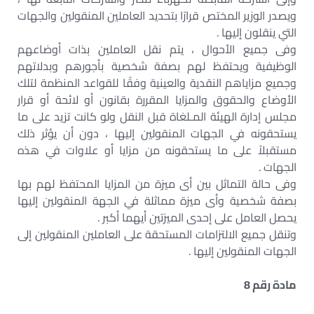
ويصدر الوزير المختص قرارًا بتحديد العاملين المنقولين والجهات
التي ينقلون إليها .
وفى جميع الأحوال ، يتم نقل العاملين بذات أوضاعهم
الوظيفية ويحتفظ لهم بصفة شخصية بأجورهم وبدلاتهم
وجميع مزاياهم النقدية والعينية وفقًا للقواعد المنظمة لتلك
الأوضاع والحقوق والمزايا المقررة بقانون أو لائحة أو قرار
مجلس إدارة الهيئة المـلغاة قبل النقل ولو كانت تزيد على ما
يستحقونه في الجهات المنقولين إليها ، دون أن يؤثر ذلك
مستقبلاً على ما يستحقونه من مزايا أو علاوات في هذه
الجهات .
وفى حالة التماثل بين أى ميزة من المزايا المحتفظ لهم بها
بصفة شخصية وأى ميزة مماثلة في الجهة المنقولين إليها
يحصل العامل على إحدى الميزتين أيهما أكبر .
وتنقل جميع الالتزامات المستحقة على العاملين المنقولين إلى
الجهات المنقولين إليها .
مادة رقم 8