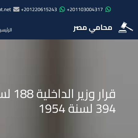
t.net
201220615243+
201103004317+
محامي مصر
الرئيسي
394 لسنة 1954