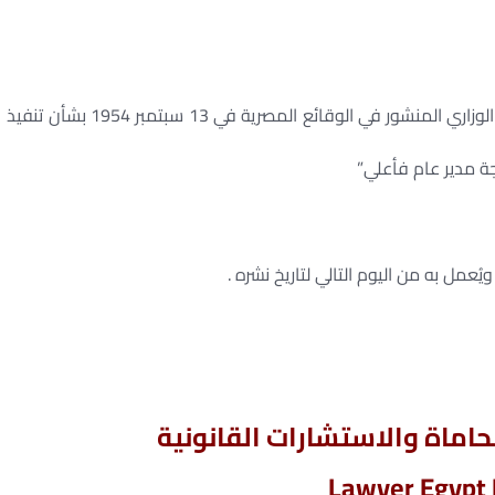
يُضاف بند جديد رقمه (5) إلي المادة رقم (11) من القرار الوزاري المنشور في الوقائع المصرية في 13 سبتمبر 1954 بشأن تنفيذ
جة مدير عام فأعلي”
ويُعمل به من اليوم التالي لتاريخ نشره .
ماة والاستشارات القانونية