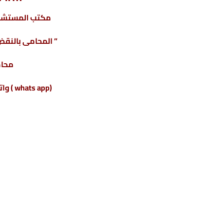
مكتب المستشار
” المحامى بالنقض 
محام
(whats app ) واتس أب : 201220615243+