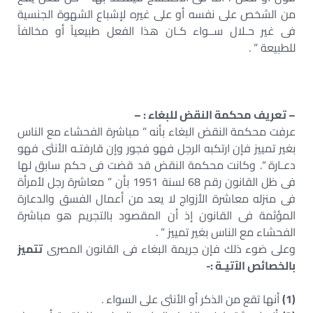
من الشخص على نفسه أو على غيره لإشباع الشهوة الجنسية
فى غير حـلال ســواء كـان هذا الفعل طبيعياً أو مخالفاً
للطبيعة ” .
– تعريف محكمة النقض للبغاء : –
عرفت محكمة النقض البغاء بأنه ” مباشرة الفحشاء مع الناس
بغير تمييز فإن ارتكبه الرجل فهو فجور وإن قارفتـه الأنثى فهو
دعـارة “. وكانت محكمة النقض قد قضت فى حكم سابق لها
فى ظل القانون رقم 68 لسنة 1951 بأن ” معاشرة رجل لأمرأة
فى منزله معاشرة الأزواج لا يعد من أعمال الفسق والدعارة
المؤثمة فى القانون إذ أن المقصود بالتجريم هو مباشرة
الفحشاء مع الناس بغير تمييز ” .
وعلى ضوء ذلك فإن جريمة البغاء فى القانون المصرى
تتميز
بالخصائص الآتيـة :-
(1)
أنها تقع من الذكر أو الأنثى على السواء .