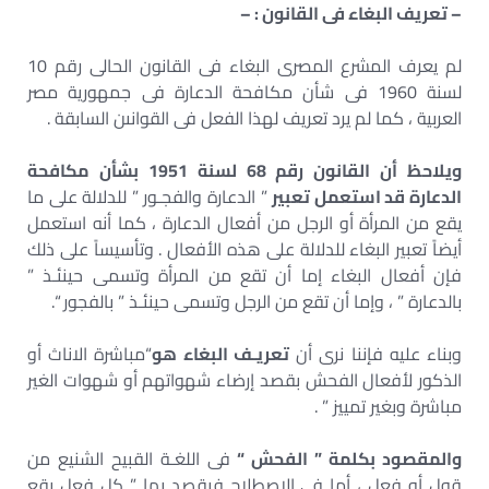
– تعريف البغاء فى القانون : –
لم يعرف المشرع المصرى البغاء فى القانون الحالى رقم 10
لسنة 1960 فى شأن مكافحة الدعارة فى جمهورية مصر
العربية ، كما لم يرد تعريف لهذا الفعل فى القوانىن السابقة .
ويلاحظ أن القانون رقم 68 لسنة 1951 بشأن مكافحة
الدعارة قد استعمل تعبير
” الدعارة والفجـور ” للدلالة على ما
يقع من المرأة أو الرجل من أفعال الدعارة ، كما أنه استعمل
أيضاً تعبير البغاء للدلالة على هذه الأفعال . وتأسيساً على ذلك
فإن أفعال البغاء إما أن تقع من المرأة وتسمى حينئـذ ”
بالدعارة ” ، وإما أن تقع من الرجل وتسمى حينئـذ ” بالفجور “.
وبناء عليه فإننا نرى أن
تعريـف البغاء هو
“مباشرة الاناث أو
الذكور لأفعال الفحش بقصد إرضاء شهواتهم أو شهوات الغير
مباشرة وبغير تمييز ” .
والمقصود بكلمة ” الفحش “
فى اللغـة القبيح الشنيع من
قول أو فعل ، أما فى الاصطلاح فيقصد بها ” كل فعل يقع