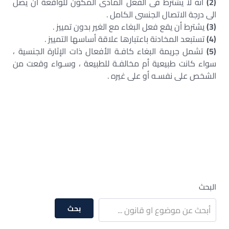
(2)
أنه لا يشترط فى الفعل المادى المكون للواقعة أن يصل
الى درجة الاتصال الجنسى الكامل .
(3)
يشترط أن يقع فعل البغاء مع الغير بدون تمييز .
(4)
تستبعد المخادنة باعتبارها علاقة أساسها التمييز .
(5)
تشمل جريمة البغاء كافـة الأفعال ذات الإثارة الجنسية ،
سواء كانت طبيعية أم مخالفـة للطبيعة ، وسـواء وقعت من
الشخص على نفسـه أو على غيره .
– جريمة البغاء فى القانون العراقى – جريمة البغاء فى
القانون السعودى – جريمة البغاء فى القانون الاردنى
– جريمة البغاء فى القانون السورى – جريمة البغاء فى
القانون السودانى – جريمة البغاء فى القانون البحرينى
البحث
بحث