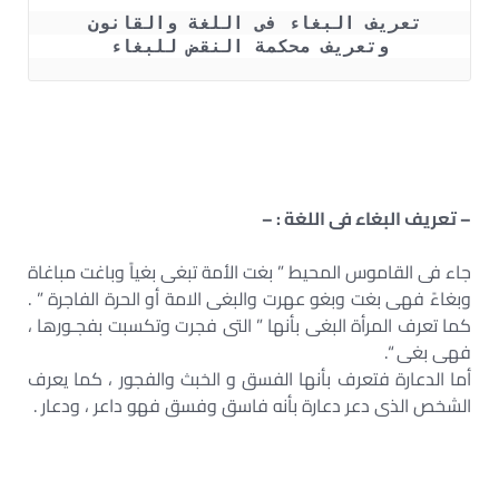
تعريف البغاء فى اللغة والقانون 
وتعريف محكمة النقض للبغاء
– تعريف البغاء فى اللغة : –
جاء فى القاموس المحيط ” بغت الأمة تبغى بغياً وباغت مباغاة
وبغاءً فهى بغت وبغو عهرت والبغى الامة أو الحرة الفاجرة ” .
كما تعرف المرأة البغى بأنها ” التى فجرت وتكسبت بفجـورها ،
فهى بغى “.
أما الدعارة فتعرف بأنها الفسق و الخبث والفجور ، كما يعرف
الشخص الذى دعر دعارة بأنه فاسق وفسق فهو داعر ، ودعار .