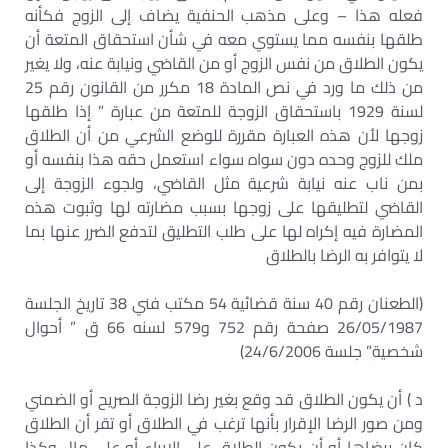
فعله هذا – وعلى مذهب الحنفية يضاف إلى الزوج فكأنه
طلقها بنفسه مما يستوي معه في شأن استحقاق المتعة أن
يكون الطلاق من نفس الزوج أو من القاضي ونيابة عنه، ولا يغير
من ذلك ما ورد في نص المادة 18 مكرر من القانون رقم 25
لسنة 1929 باستحقاق الزوجة للمتعة من عبارة ” إذا طلقها
زوجها لأن هذه العبارة مقررة للوضع الشرعي من أن الطلاق
ملك للزوج وحده دون سواه سواء استعمل حقه هذا بنفسه أو
بمن ناب عنه نيابة شرعية مثل القاضي، ولجوء الزوجة إلى
القاضي لتطليقها على زوجها بسبب مضارته لها وثبوت هذه
المضارة فيه إكراه لها على طلب التطليق لتدفع الضرر عنها بما
لا يتوافر به الرضا بالطلاق
(الطعنان رقم 40 سنة قضائية 54 مكتب فني 38 تاريخ الجلسة
26/05/1987 صفحة رقم 752 و579 لسنه 66 ق ” أحوال
شخصية” جلسة 24/6/2006)
د ) أن يكون الطلاق قد وقع بغير رضا الزوجة الصريح أو الضمني
ومن صور الرضا الإقرار بأنها ترغب في الطلاق أو تقر أن الطلاق
كان برضاها أو أن يكون الطلاق علي الإبراء أو علي مال وكذا