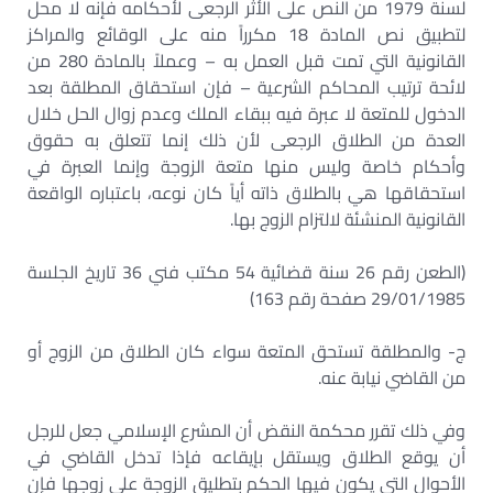
لسنة 1979 من النص على الأثر الرجعى لأحكامه فإنه لا محل
لتطبيق نص المادة 18 مكرراً منه على الوقائع والمراكز
القانونية التي تمت قبل العمل به – وعملاً بالمادة 280 من
لائحة ترتيب المحاكم الشرعية – فإن استحقاق المطلقة بعد
الدخول للمتعة لا عبرة فيه ببقاء الملك وعدم زوال الحل خلال
العدة من الطلاق الرجعى لأن ذلك إنما تتعلق به حقوق
وأحكام خاصة وليس منها متعة الزوجة وإنما العبرة في
استحقاقها هي بالطلاق ذاته أياً كان نوعه، باعتباره الواقعة
القانونية المنشئة لالتزام الزوج بها.
(الطعن رقم 26 سنة قضائية 54 مكتب فني 36 تاريخ الجلسة
29/01/1985 صفحة رقم 163)
ج- والمطلقة تستحق المتعة سواء كان الطلاق من الزوج أو
من القاضي نيابة عنه.
وفي ذلك تقرر محكمة النقض أن المشرع الإسلامي جعل للرجل
أن يوقع الطلاق ويستقل بإيقاعه فإذا تدخل القاضي في
الأحوال التي يكون فيها الحكم بتطليق الزوجة على زوجها فإن