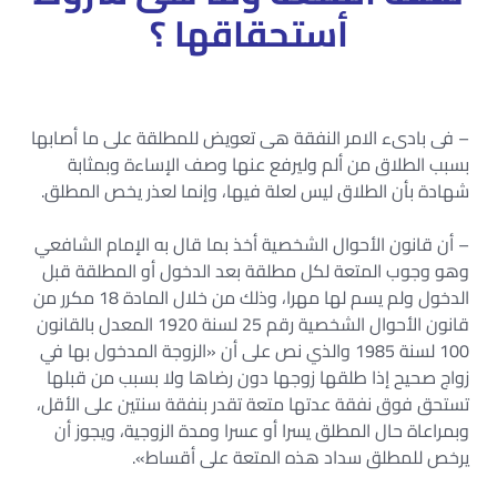
أستحقاقها ؟
– فى بادىء الامر النفقة هى تعويض للمطلقة على ما أصابها
بسبب الطلاق من ألم وليرفع عنها وصف الإساءة وبمثابة
شهادة بأن الطلاق ليس لعلة فيها، وإنما لعذر يخص المطلق.
– أن قانون الأحوال الشخصية أخذ بما قال به الإمام الشافعي
وهو وجوب المتعة لكل مطلقة بعد الدخول أو المطلقة قبل
الدخول ولم يسم لها مهرا، وذلك من خلال المادة 18 مكرر من
قانون الأحوال الشخصية رقم 25 لسنة 1920 المعدل بالقانون
100 لسنة 1985 والذي نص على أن «الزوجة المدخول بها في
زواج صحيح إذا طلقها زوجها دون رضاها ولا بسبب من قبلها
تستحق فوق نفقة عدتها متعة تقدر بنفقة سنتين على الأقل،
وبمراعاة حال المطلق يسرا أو عسرا ومدة الزوجية، ويجوز أن
يرخص للمطلق سداد هذه المتعة على أقساط».