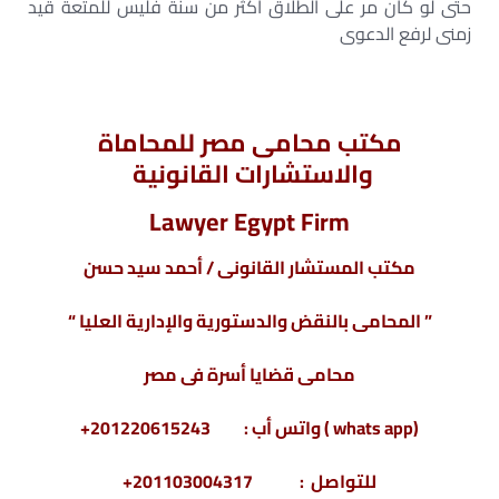
حتى لو كان مر على الطلاق اكثر من سنة فليس للمتعة قيد
زمنى لرفع الدعوى
مكتب محامى مصر للمحاماة
والاستشارات القانونية
Lawyer Egypt Firm
مكتب المستشار القانونى / أحمد سيد حسن
” المحامى بالنقض والدستورية والإدارية العليا “
محامى قضايا أسرة فى مصر
(whats app ) واتس أب : 201220615243+
للتواصل : 201103004317+