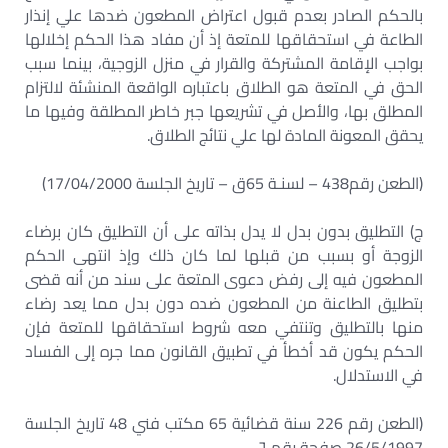
بالحكم الصادر بعدم قبول اعتراض المطعون ضدها علي إنذار
الطاعة في استحقاقها للمتعة إذ أن مفاد هذا الحكم إخلالها
بواجب الإقامة المشتركة والقرار في منزل الزوجية، بينما سبب
الحق في المتعة هو الطلاق باعتباره الواقعة المنشئة لالتزام
المطلق بها، والأصل في تشريعها جبر خاطر المطلقة وفيها ما
يحقق المعونة المادة لها علي نتائج الطلاق.
(الطعن رقم438 – لسنـة 65ق – تاريخ الجلسة 17/04/2000)
ج) التطليق بدون بدل لا يدل بذاته على أن التطليق كان برضاء
الزوجة أو بسبب من قبلها لما كان ذلك وإذ انتهى الحكم
المطعون فيه إلى رفض دعوى المتعة على سند من أنه قضى
بتطليق الطاعنة من المطعون ضده دون بدل مما يعد رضاء
منها بالتطليق وتنتفي معه شروط استحقاقها للمتعة فإن
الحكم يكون قد أخطأ في تطبيق القانون مما جره إلى الفساد
في الاستدلال.
(الطعن رقم 226 سنة قضائية 65 مكتب فني 48 تاريخ الجلسة
26/5/1997 صفحة رقم ٦