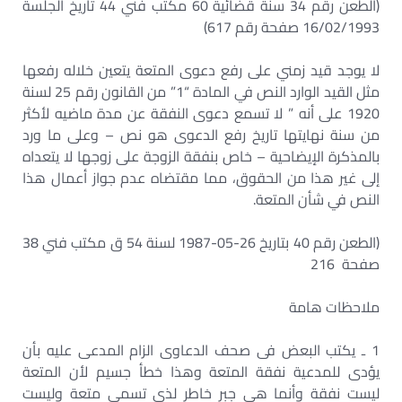
(الطعن رقم 34 سنة قضائية 60 مكتب فني 44 تاريخ الجلسة
16/02/1993 صفحة رقم 617)
لا يوجد قيد زمني على رفع دعوى المتعة يتعين خلاله رفعها
مثل القيد الوارد النص في المادة “1” من القانون رقم 25 لسنة
1920 على أنه ” لا تسمع دعوى النفقة عن مدة ماضيه لأكثر
من سنة نهايتها تاريخ رفع الدعوى هو نص – وعلى ما ورد
بالمذكرة الإيضاحية – خاص بنفقة الزوجة على زوجها لا يتعداه
إلى غير هذا من الحقوق، مما مقتضاه عدم جواز أعمال هذا
النص في شأن المتعة.
(الطعن رقم 40 بتاريخ 26-05-1987 لسنة 54 ق مكتب فني 38
صفحة 216
ملاحظات هامة
1 ـ يكتب البعض فى صحف الدعاوى الزام المدعى عليه بأن
يؤدى للمدعية نفقة المتعة وهذا خطأ جسيم لأن المتعة
ليست نفقة وأنما هى جبر خاطر لذى تسمى متعة وليست