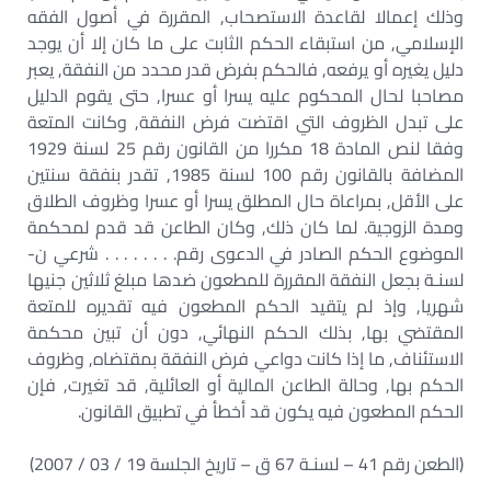
وذلك إعمالا لقاعدة الاستصحاب, المقررة في أصول الفقه
الإسلامي, من استبقاء الحكم الثابت على ما كان إلا أن يوجد
دليل يغيره أو يرفعه, فالحكم بفرض قدر محدد من النفقة, يعبر
مصاحبا لحال المحكوم عليه يسرا أو عسرا, حتى يقوم الدليل
على تبدل الظروف التي اقتضت فرض النفقة, وكانت المتعة
وفقا لنص المادة 18 مكررا من القانون رقم 25 لسنة 1929
المضافة بالقانون رقم 100 لسنة 1985, تقدر بنفقة سنتين
على الأقل, بمراعاة حال المطلق يسرا أو عسرا وظروف الطلاق
ومدة الزوجية. لما كان ذلك, وكان الطاعن قد قدم لمحكمة
الموضوع الحكم الصادر في الدعوى رقم. . . . . . . . شرعي ن-
لسنـة بجعل النفقة المقررة للمطعون ضدها مبلغ ثلاثين جنيها
شهريا, وإذ لم يتقيد الحكم المطعون فيه تقديره للمتعة
المقتضي بها, بذلك الحكم النهائي, دون أن تبين محكمة
الاستئناف, ما إذا كانت دواعي فرض النفقة بمقتضاه, وظروف
الحكم بها, وحالة الطاعن المالية أو العائلية, قد تغيرت, فإن
الحكم المطعون فيه يكون قد أخطأ في تطبيق القانون.
(الطعن رقم 41 – لسنـة 67 ق – تاريخ الجلسة 19 / 03 / 2007)