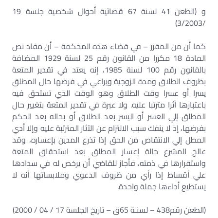
و (الطعن 41 لسنة 67 قضائية أحوال شخصية جلسة 19
/3/2003)
كما أن من المقرر – في قضاء هذه المحكمة – أن مفاد نص
المادة 18 مكررا من القانون رقم 25 لسنة 1929 المضافة
بالقانون رقم 100 لسنة 1985، إنه يعتد في تقدير المتعة
بظروف الطلاق ومدة الزوجية ويراعي في فرضها حال المطلق
يسرا أو عسرا وقت الطلاق وهو الوقت الذي تستحق فيه
باعتبارها أثرا مترتبا عليه. ولا عبرة في تقدير المتعة بتغيير حال
المطلق إلي العسر أو اليسر بعد الطلاق أو بحاله بعد الحكم
بفرضها، إذ لا ينفك سبب الالتزام عن الآثار المترتبة عليه وإلا أدي
المطل إلي الانتقاص من الحق إذا تذرع المدين بإعساره، وقد
عالج المشرع حالة إعسار المطلق بعد استحقاق المتعة
واستقرارها في ذمته، فأجاز للقاضي أن يرخص له في سدادها
علي أقساط إذا رأي من ظروف الدعوي وملابساتها أنه لا
يستطيع أداءها جملة واحدة.
(الطعن رقم438 – لسنـة 65ق – تاريخ الجلسة 17 / 04 / 2000)