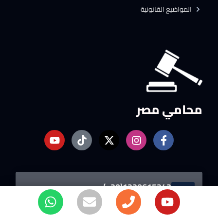
المواضيع القانونية
محامي مصر
1220615243(20+)
تواصل معانا الان