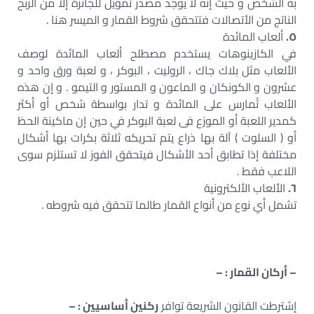
به الشخص و حيث إنه لا يوجد مصدر تمويل للجائزة إلا من الربح
الناتج من الأتصالات فتتحقق شروط القمار و الميسر هنا .
٥.
ألعاب المائدة
في الكازينوهات يستخدم مصطلح ألعاب المائدة لوصف
الألعاب مثل بلاك جاك ، الروليت ، البوكر ، و لعبة ورق واحد و
عشرون و الكونكان و الماعون و المستور و التيمو . و إن هذه
الألعاب تُمارس على المائدة و تدار بواسطة شخص أو أكثر
كمدير اللعبة أو الموزع فى لعبة البوكر في حين إن ماكينة الحظ
أو ( السلوت ) آلة بها ذراع يتم تحريكه ثلاثة بكرات بها أشكال
مختلفة إذا تطابق أحد الأشكال فيتحقق الفوز لا تستلزم سوى
اللاعب فقط .
٦.
الألعاب الألكترونية
تشمل أي نوع من أنواع القمار طالما تتحقق فيه شروطه .
– أركان القمار : –
إشترطت القانون الشريعة توافر
ركنين أساسيين : –