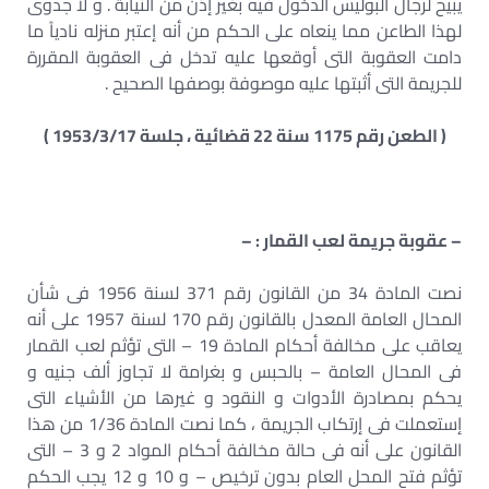
يبيح لرجال البوليس الدخول فيه بغير إذن من النيابة . و لا جدوى
لهذا الطاعن مما ينعاه على الحكم من أنه إعتبر منزله نادياً ما
دامت العقوبة التى أوقعها عليه تدخل فى العقوبة المقررة
للجريمة التى أثبتها عليه موصوفة بوصفها الصحيح .
( الطعن رقم 1175 سنة 22 قضائية ، جلسة 1953/3/17 )
– عقوبة جريمة لعب القمار : –
نصت المادة 34 من القانون رقم 371 لسنة 1956 فى شأن
المحال العامة المعدل بالقانون رقم 170 لسنة 1957 على أنه
يعاقب على مخالفة أحكام المادة 19 – التى تؤثم لعب القمار
فى المحال العامة – بالحبس و بغرامة لا تجاوز ألف جنيه و
يحكم بمصادرة الأدوات و النقود و غيرها من الأشياء التى
إستعملت فى إرتكاب الجريمة ، كما نصت المادة 1/36 من هذا
القانون على أنه فى حالة مخالفة أحكام المواد 2 و 3 – التى
تؤثم فتح المحل العام بدون ترخيص – و 10 و 12 يجب الحكم