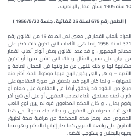
10 سنة 1905 بشأن أعمال اليانصيب .
( الطعن رقم 675 لسنة 25 قضائية ، جلسة 1956/5/22 )
المراد بألعاب القمار فى معنى نص المادة 19 من القانون رقم
371 لسنة 1956 إنما هى الألعاب التى تكون ذات خطر على
مصالح الجمهور ، و قد عدد القانون بعض أنواع ألعاب القمار
فى بيان على سبيل المثال و تلك التى تتفرع منها أو تكون
مشابهة لها و ذلك للنهى عن مزاولتها فى المحال العامة و
الأندية – و هى التى يكون الربح فيها موكولاً للحظ أكثر منه
للمهارة – و لما كان الربح كما يتحقق فى صورة المقامرة على
مبلغ من النقود قد يتحقق أيضاً فى المقامرة على طعام أو
شراب ثمنه مستحق الأداء لصاحب المقهى أو على أى شئ آخر
يقوم بمال ، و كان الحكم المطعون فيه لم يبين نوع اللعب
الذى ثبت حصوله فى المقهى و بذلك جاء مجهلاً فى هذا
الخصوص مما يعجز هذه المحكمة عن مراقبة صحة تطبيق
القانون على واقعة الدعوى كما صار إثباتها بالحكم و هو مما
يعيبه بالبطلان و يستوجب نقضه .