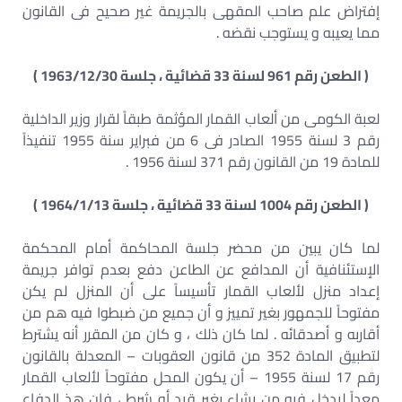
إفتراض علم صاحب المقهى بالجريمة غير صحيح فى القانون
مما يعيبه و يستوجب نقضه .
( الطعن رقم 961 لسنة 33 قضائية ، جلسة 1963/12/30 )
لعبة الكومى من ألعاب القمار المؤثمة طبقاً لقرار وزير الداخلية
رقم 3 لسنة 1955 الصادر فى 6 من فبراير سنة 1955 تنفيذاً
للمادة 19 من القانون رقم 371 لسنة 1956 .
( الطعن رقم 1004 لسنة 33 قضائية ، جلسة 1964/1/13 )
لما كان يبين من محضر جلسة المحاكمة أمام المحكمة
الإستئنافية أن المدافع عن الطاعن دفع بعدم توافر جريمة
إعداد منزل لألعاب القمار تأسيساً على أن المنزل لم يكن
مفتوحاً للجمهور بغير تمييز و أن جميع من ضبطوا فيه هم من
أقاربه و أصدقائه . لما كان ذلك ، و كان من المقرر أنه يشترط
لتطبيق المادة 352 من قانون العقوبات – المعدلة بالقانون
رقم 17 لسنة 1955 – أن يكون المحل مفتوحاً لألعاب القمار
معداً ليدخل فيه من يشاء بغير قيد أو شرط ، فإن هذ الدفاع