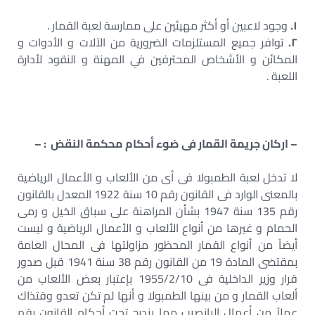
١.
وجود لاعبين أو أكثر مهيئين على ممارسة لعبة القمار .
٢.
توافر جميع المستلزمات الضرورية من الآلات و الأدوات و
المكائن و الأشخاص المحترفين في المهنة و النقود لأدارة
اللعبة .
– اركان جريمة القمار فى ضوء أحكام محكمة النقض : –
لا تدخل لعبة الطمبولا فى أى من الألعاب و الأعمال الرياضية
بالمعنى الوارد فى القانون رقم 10 سنة 1922 المعدل بالقانون
رقم 135 سنة 1947 بشأن المراهنة على سباق الخيل و رمى
الحمام و غيرها من أنواع الألعاب و الأعمال الرياضية و ليست
أيضاً من أنواع القمار المحظور مزاولتها فى المحال العامة
بمقتضى المادة 19 من القانون رقم 38 سنة 1941 قبل صدور
قرار وزير الداخلية فى 1955/2/10 بإعتبار بعض الألعاب من
ألعاب القمار و من بينها الطمبولا و أنها لم تكن تعدو وقتذاك
عملاً من أعمال اليانصيب مما يندرج تحت أحكام القانون رقم