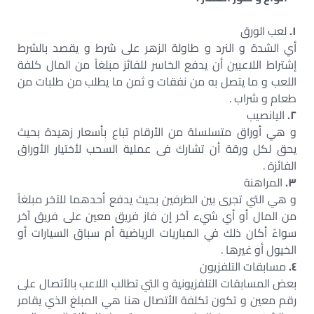
١.
لعب الورق
أي الشدة و النرد و طاولة الزهر على شرط و يقصد بالشرط
إشتراط اللاعبين أن يدفع الخاسر للفائز مبلغاً من المال كلفة
اللعب و ما يتصل به من نفقات و ثمن ما يطلب من طلبات من
طعام و شراب .
٢.
اليانصيب
و هي أوراق متسلسلة من الأرقام تباع بأسعار زهيدة بحيث
يحق لكل ورقة أن تشارك فى عملية السحب لأختيار الأوراق
الفائزة .
٣.
المراهنة
و هي التي تجرى بين الطرفين بحيث يدفع أحدهما للآخر مبلغاً
من المال أو أي شيء آخر إن فاز فريق معين على فريق آخر
سواءً أكان ذلك في المباريات الرياضية أم سباق السيارات أو
الخيول أو غيرها .
٤.
مسابقات التلفزيون
بعض المسابقات التلفزيونية و التي تطالب اللاعب بالأتصال على
رقم معين و تكون تكلفة الأتصال هنا هي المبلغ الذي يقامر