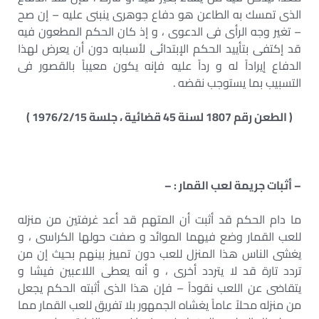
الذى تمسك به الطاعن هو دفاع جوهرى ينبنى عليه – إن صح
– تغير وجه الرأى فى الدعوى ، و إذ كان الحكم المطعون فيه
قد إكتفى بتأييد الحكم الإبتدائى لأسبابه دون أن يعرض لهذا
الدفاع إيراداً له و رداً عليه فإنه يكون معيباً بالقصور فى
التسبيب بما يستوجب نقضه .
( الطعن رقم 1807 لسنة 45 قضائية ، جلسة 1976/2/15 )
– أثبات جريمة لعب القمار : –
ما دام الحكم قد أثبت أن المتهم قد أعد غرفتين من منزله
للعب القمار وضع فيهما الموائد و صفت حولها الكراسى ، و
يغشى الناس هذا المنزل للعب دون تمييز بينهم بحيث إن من
تردد تارة قد لا يتردد أخرى ، و أنه يعطى اللاعبين فيشا و
يتقاضى عن اللعب نقوداً – فإن هذا الذى أثبته الحكم يجعل
من منزله محلاً عاماً يغشاه الجمهور بلا تفريق للعب القمار مما