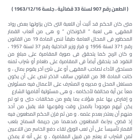
( الطعن رقم 907 لسنة 33 قضائية ، جلسة 1963/12/16 )
متى كان الحكم قد أثبت أن اللعبة التى كان يزاولها بعض رواد
المقهى هى لعبة ” الكونكان ” و هى من ألعاب القمار
المحظور فى المحال العامة طبقاً لنص المادة 19 من القانون
رقم 371 لسنة 1956 و قرار وزير الداخلية رقم 37 لسنة 1957 ،
و كان الربح كما يتحقق فى صورة المقامرة على مبلغ من
النقود قد يتحقق أيضاً فى المقامرة على طعام أو شراب ثمنه
مستحق الأداء لصاحب المقهى أو على شئ آخر يقوم بمال ، و
كانت المادة 38 من القانون سالف الذكر تنص على أن يكون
مستغل المحل و مديره و المشرف على الأعمال فيه مسئولين
معاً عن أية مخالفة لأحكامه ، و هى مسئولية أقامها الشارع
و إفترض بها علم هؤلاء بما يقع من مخالفات حتى و لو لم
يكن أيهم موجوداً بالمحل وقت وقوعها فلا يقبل من أحد
منهم أن يعتذر بعدم علمه . و من ثم فإن الحكم المطعون فيه
إذ قضى ببراءة المطعون ضدهما من جريمة السماح بلعب
القمار تأسيساً على أن لعب الورق لقاء دفع الخاسر من اللاعبين
ثمن الشراب لا يعتبر من قبيل المقامرة ، و على أنه لا يمكن