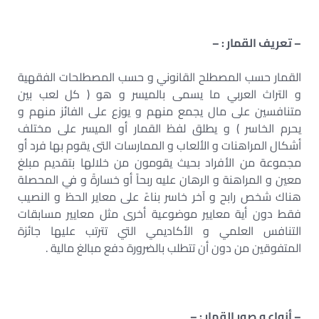
– تعريف القمار : –
القمار حسب المصطلح القانوني و حسب المصطلحات الفقهية
و التراث العربي ما يسمى بالميسر و هو ( كل لعب بين
متنافسين على مال يجمع منهم و يوزع على الفائز منهم و
يحرم الخاسر ) و يطلق لفظ القمار أو الميسر على مختلف
أشكال المراهنات و الألعاب و الممارسات التى يقوم بها فرد أو
مجموعة من الأفراد بحيث يقومون من خلالها بتقديم مبلغ
معين و المراهنة و الرهان عليه ربحاً أو خسارةً و في المحصلة
هناك شخص رابح و آخر خاسر بناءً على معاير الحظ و النصيب
فقط دون أية معايير موضوعية أخرى مثل معايير مسابقات
التنافس العلمي و الأكاديمي التي تترتب عليها جائزة
المتفوقين من دون أن تتطلب بالضرورة دفع مبالغ مالية .
– أنواع و صور القمار : –