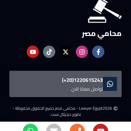
محامي مصر
1220615243(20+)
تواصل معانا الان
2026
Lawyer Egypt - محامى مصر.
جميع الحقوق محفوظة -
تطوير ديجيتال نست.