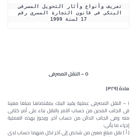
تعريف وأنواع وأثار التحويل المصرفى 
البنكى فى قانون التجارة المصرى رقم 
17 لسنة 1999
التحويل المصرفي PDF -مذكرة حول التحويل المصرفي-عقد
التحويل المصرفي-آثار التحويل المصرفي-التحويل المصرفي
الالكتروني-التحويل المصرفي في القانون المصرى-أنواع
التحويل المصرفيبحث حول الحسابات المصرفية
٥ – النقل المصرفى
مادة (٣٢٩)
١ – النقل المصرفى عملية يقيد البنك بمقتضاها مبلغا معينا
فى الجانب المدين من حساب الآمر بالنقل بناء على أمر كتابى
منه وفى الجانب الدائن من حساب آخر. ويجوز بهذه العملية
إجراء ما يأتى:
( أ ) نقل مبلغ معين من شخص إلى آخر لكل منهما حساب لدى