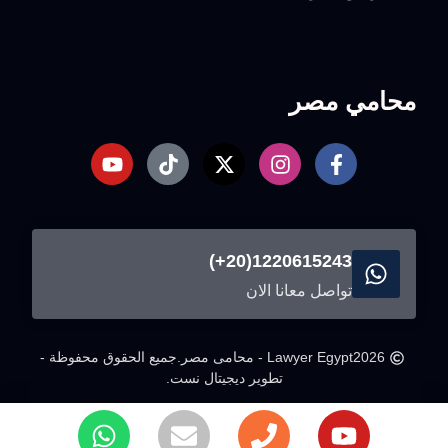
محامي مصر
1220615243(20+)
تواصل معانا الان
2026
Lawyer Egypt - محامى مصر.
جميع الحقوق محفوظة -
تطوير ديجيتال نست.