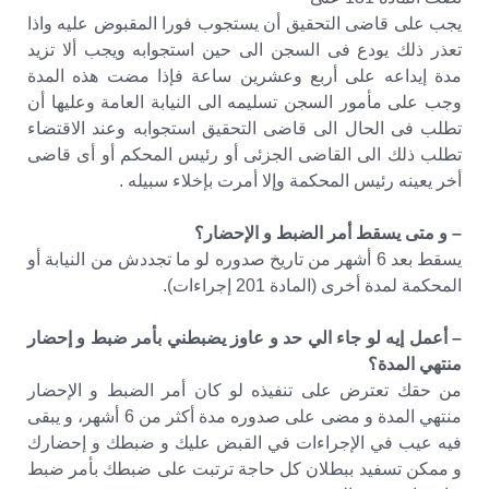
يجب على قاضى التحقيق أن يستجوب فورا المقبوض عليه واذا
تعذر ذلك يودع فى السجن الى حين استجوابه ويجب ألا تزيد
مدة إيداعه على أربع وعشرين ساعة فإذا مضت هذه المدة
وجب على مأمور السجن تسليمه الى النيابة العامة وعليها أن
تطلب فى الحال الى قاضى التحقيق استجوابه وعند الاقتضاء
تطلب ذلك الى القاضى الجزئى أو رئيس المحكم أو أى قاضى
أخر يعينه رئيس المحكمة وإلا أمرت بإخلاء سبيله .
– و متى يسقط أمر الضبط و الإحضار؟
يسقط بعد 6 أشهر من تاريخ صدوره لو ما تجددش من النيابة أو
المحكمة لمدة أخرى (المادة 201 إجراءات).
– أعمل إيه لو جاء الي حد و عاوز يضبطني بأمر ضبط و إحضار
منتهي المدة؟
من حقك تعترض على تنفيذه لو كان أمر الضبط و الإحضار
منتهي المدة و مضى على صدوره مدة أكثر من 6 أشهر، و يبقى
فيه عيب في الإجراءات في القبض عليك و ضبطك و إحضارك
و ممكن تسفيد ببطلان كل حاجة ترتبت على ضبطك بأمر ضبط