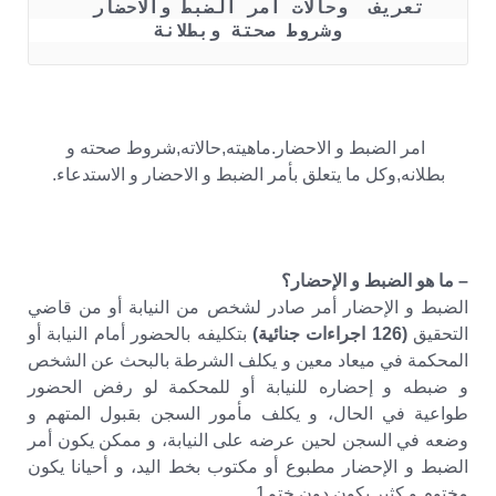
تعريف  وحالات أمر الضبط والاحضار  
وشروط صحتة وبطلانة
امر الضبط و الاحضار.ماهيته,حالاته,شروط صحته و
بطلانه,وكل ما يتعلق بأمر الضبط و الاحضار و الاستدعاء.
– ما هو الضبط و الإحضار؟
الضبط و الإحضار أمر صادر لشخص من النيابة أو من قاضي
التحقيق
(126 اجراءات جنائية)
بتكليفه بالحضور أمام النيابة أو
المحكمة في ميعاد معين و يكلف الشرطة بالبحث عن الشخص
و ضبطه و إحضاره للنيابة أو للمحكمة لو رفض الحضور
طواعية في الحال، و يكلف مأمور السجن بقبول المتهم و
وضعه في السجن لحين عرضه على النيابة، و ممكن يكون أمر
الضبط و الإحضار مطبوع أو مكتوب بخط اليد، و أحيانا يكون
مختوم و كثير يكون دون ختم1.