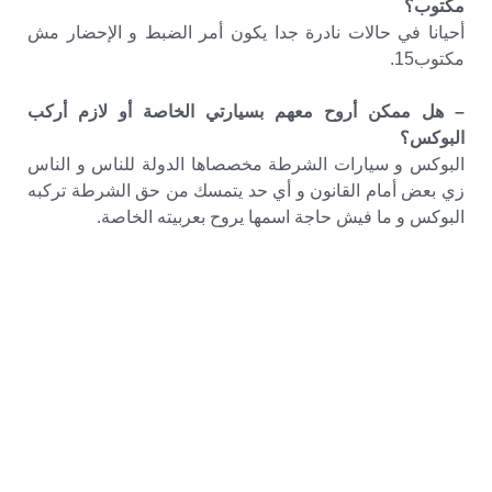
مكتوب؟
أحيانا في حالات نادرة جدا يكون أمر الضبط و الإحضار مش
مكتوب15.
– هل ممكن أروح معهم بسيارتي الخاصة أو لازم أركب
البوكس؟
البوكس و سيارات الشرطة مخصصاها الدولة للناس و الناس
زي بعض أمام القانون و أي حد يتمسك من حق الشرطة تركبه
البوكس و ما فيش حاجة اسمها يروح بعربيته الخاصة.
– بطلان الضبط والاحضار – متى يسقط
الضبط والاحضار – أحكام البراءة لبطلان أمر
الضبط والاحضار
– حالات سقوط الضبط والاحضار – الفرق بين
القبض والضبط – صيغة طلب أمر ضبط
وإحضار
– أحكام النقض في الضبط والاحضار