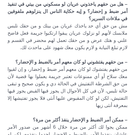
– هل من حقهم ياخذوني عريان لو مسكوني من بيتي في تنفيذ
أمر ضبط و إحضار؟ و إيه حكاية الناس ال ينزلوهم ملفوفين
في ملاءات السرير؟
مش من حق أي حد ياخذك عريان من بيتك و من حقك تلبس
ملابسك لأنهم لو نزلوك عريان يبقوا ارتكبوا جريمة فعل فاضح
علني و هتك عرض و من حقك تعمل لهم محضر في القسم و
لازم تبلغ النيابة و لازم يكون معك شهود على ماحدث لك.
– من حقهم يفتشوني لو كان معهم أمر بالضبط و الإحضار؟
من حقهم يفتشوك لو كان معهم أمر ضبط و إحضار، و إن لقيوا
معك سلاح أو أي ممنوعات تعتبر جريمة يعملوا بها قضية لأن
من حق الشرطة التفتيش في الحالة دي و يكون صحيح و تبقى
حالة تلبس، لأن في كل الأحوال ال يجوز فيها القبض يجوز فيها
التفتيش، لكن لو كان المقبوض عليها أنثى فلا يجوز تفتيشها إلا
بمعرفة أنثى زيها
– ممكن أمر الضبط و الإحضار ينفذ أكثر من مرة؟
ممكن يجوا لك أكثر من مرة خلال 6 أشهر من صدور الأمر
علشان ينفذوا الأمر بالضبط و الإحضار لحدما ينفذوه، لكن لو