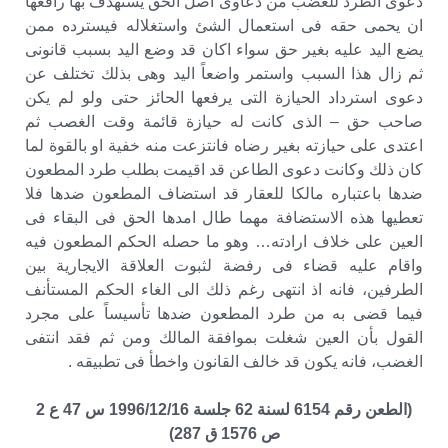
دعوى الطرد للغضب من دعاوى اصل الحق يستهدف بها رافعها
ان يحمى حقه فى استعمال الشئ واستغلاله فيسترده ممن
يضع اليد عليه بغير حق سواء اكان قد وضع اليد بسبب قانونى
ثم زال هذا السبب واستمر واضعاً اليد وهى بذلك تختلف عن
دعوى استرداد الحيازة التى يرفعها الحائز حتى ولو لم يكن
صاحب حق – الذى كانت له حيازة قائمة وقت الغصب ثم
اعتدى على حيازته بغير رضاه فانتزعت منه خفية او بالقوة لما
كان ذلك وكانت دعوى الطاعن قد اقيمت بطلب طرد المطعون
ضدها باعتباره مالكا للعقار قد استضاف المطعون ضدها فلا
تعطيها هذه الاستضافة مهما طال امدها الحق فى البقاء فى
العين على خلاف ارادته… وهو ما حصله الحكم المطعون فيه
واقام عليه قضاء فى رفضة لثبوت العلاقة الايجارية بين
الطرفين، فانه اذ انتهى رغم ذلك الى الغاء الحكم المستأنف
فيما قضى به من طرد المطعون ضدها تأسيساً على مجرد
القول بأن العين شغلت بموافقة المالك ومن ثم فقد انتفى
الغضب، فانه يكون قد خالف القانون واخطأ فى تطبيقه .
(الطعن رقم 6154 لسنة 62 جلسة 1996/12/16 س 47 ع 2
ص 1576 ق 287)