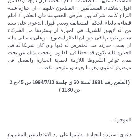
المستأنف عليها – الطاعنة – امام محكمة اول درجة وكذا من
اقوال شاهدى المستأنفين – المطعون عليهم – ان حيازة شقة
النزاع كانت شركة بين طرفى الخصومة فان الحكم اذ اقام
قضاءه بالغاء الحكم المستانف وبعدم قبول الدعوى على سند
من انه لايجوز للشريك فى الحيازة ان يستردها من الشركاء
معه وينفرد بها فى حين ان للحائز الشيوع – وعلى ماسلف بيانه
ان يحمى حيازته ضد المتعرض له فيها وان كان شريكا له فى
الحيازة فانه يكون قد اخطأ فى القانون وتحجب بذلك عن بحث
مدى توافر الشروط اللازمة لحماية الحيازة والفصل فى
موضوع الدعوى وهو ما يعيبه ويستوجب نقضه .
( الطعن رقم 1681 لسنة 60 ق جلسة 1994/7/10 س 45 ج 2
ص 1180 )
الموجز : –
دعوى استرداد الحيازة . قيامها على رد الاعتداء غير المشروع