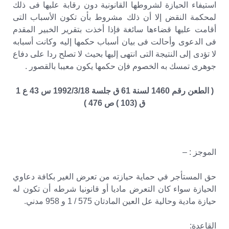
استيفاء الحيازة لشروطها القانونية دون رقابة عليها فى ذلك
لمحكمة النقض إلا أن ذلك مشروط بأن تكون الأسباب التى
أقامت عليها قضاءها سائغة فإذا أخذت بتقرير الخبير المقدم
فى الدعوى وأحالت فى بيان أسباب حكمها إليه وكانت أسبابه
لا تؤدى إلى النتيجة التى انتهى إليها بحيث لا تصلح ردا على دفاع
جوهرى تمسك به الخصوم فإن حكمها يكون معيبا بالقصور .
( الطعن رقم 1460 لسنة 61 ق جلسة 1992/3/18 س 43 ع 1
ق (103 ) ص 476 )
الموجز : –
حق المستأجر في حماية حيازته من تعرض الغير بكافة دعاوي
الحيازة سواء كان التعرض ماديا أو قانونيا شرطه أن تكون له
حيازة مادية وحالية عل العين المادتان 575 / 1 و 958 مدني.
القاعدة: