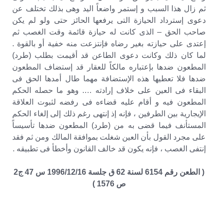
ثم زال هذا السبب و إستمر واضعاً اليد وهى بذلك تختلف عن
دعوى إسترداد الحيازة التى يرفعها الحائز حتى ولو لم يكن
صاحب الحق – الذى كانت له حيازة قائمة وقت الغصب ثم
إعتدى على حيازته بغير رضاه فإنتزعت منه خفية أو بالقوة .
لما كان ذلك وكانت دعوى الطاعن قد أقيمت بطلب (طرد)
المطعون ضدها بإعتباره مالكاً للعقار قد إستضاف المطعون
ضدها فلا تعطيها هذه الإستضافة مهما طال أمدها الحق فى
البقاء فى العين على خلاف إرادته …. وهو ما حصله الحكم
المطعون فيه و أقام عليه قضاءه فى رفضه لثبوت العلاقة
الإيجارية بين الطرفين ، فإنه إذ إنتهى رغم ذلك إلى إلغاء الحكم
المستأنف فيما قضى به من (طرد) المطعون ضدها تأسيساً
على مجرد القول بأن العين شغلت بموافقة المالك ومن ثم فقد
إنتفى الغصب ، فإنه يكون قد خالف القانون وأخطأ فى تطبيقه .
( الطعن رقم 6154 لسنة 62 ق جلسة 1996/12/16 س 47 ج2
ص 1576 )