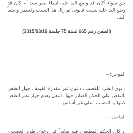
حق سواء أكان قد وضع اليد عليه ابتداءً بغير سند أم كان قد
وضع اليد عليه بسبب قانونى ثم زال هذا السبب واستمر واضعاً
اليد .
(الطعن رقم 665 لسنة 75 جلسة 2015/03/19)
الموجز : –
دعوى الطرد للغصب . دعوى غير مقدرة القيمة . جواز الطعن
بالنقض على الحكم الصادر فيها . النعى بعدم جواز نظر الطعن
لانتهائية النصاب . على غير أساس .
القاعدة : –
إذ كان الحكم المطعون فيه صادراً فى دعوى طرد الغصب ،