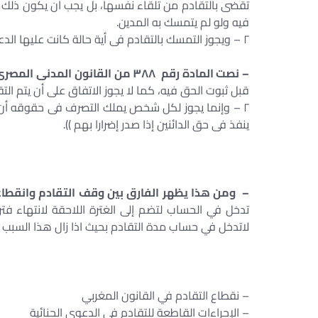
تقضى بالتقادم من تلقاء نفسها، بل يجب أن يكون ذلك 
فيه ولو لم يتمسك به المدين.
٢ – ويجوز التمسك بالتقادم فى أية حالة كانت عليها الدعوى ولو أمام المحكمة الاستئنافية )).
– نصت المادة رقم ٣٨٨ من القانون المدنى المصرى رقم ١٣١ لسنة ١٩٤٨ والتى نصت على : -((
قبل ثبوت الحق فيه، كما لا يجوز الاتفاق على أن يتم الت
٢ – وإنما يجوز لكل شخص يملك التصرف فى حقوقه أن ين
ينفذ فى حق الدائنين إذا صدر إضرارا بهم )).
– ومن هذا يظهر الفارق بين وقف التقادم وانقطا
تدخل في الحساب لتضم إلى الغترة اللاحقة لانتهاء فت
لاتدخل في حساب مدة التقادم بحيث اذا زال هذا السبب بد
– نقطاع التقادم في القانون المغربي – وقف
– الإجراءات القاطعة للتقادم في الدعوى الجنائية