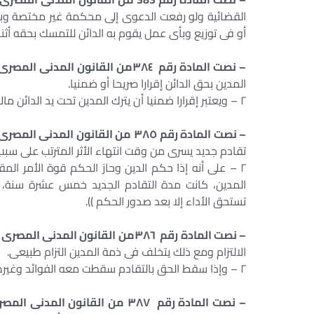
القضائية ولو رفعت الدعوى إلى محكمة غير مختصة وبالت
أو فى توزيع وبأى عمل يقوم به الدائن للتمسك بحقه أثنا
– نصت المادة رقم ٣٨٤من القانون المدنى المصرى رقم ١٣١ لسنة ١٩٤٨ والتى نصت على :-
المدين بحق الدائن إقرارا صريحا أو ضمنيا.
٢ – ويعتبر إقرارا ضمنيا أن يترك المدين تحت يد الدائن مالا له مرهونا رهنا حيازيا تأمينا لوفاء الدين)).
– نصت المادة رقم ٣٨٥ من القانون المدنى المصرى رقم ١٣١ لسنة ١٩٤٨ والتى نصت على : –
تقادم جديد يسرى من وقت انتهاء الأثر المترتب على سبب
٢ – على أنه إذا حكم الدين وحاز الحكم قوة الأمر الم
المدين، كانت مدة التقادم الجديد خمس عشرة سنة، إل
تستحق الأداء إلا بعد صدور الحكم )).
– نصت المادة رقم ٣٨٦من القانون المدنى المصرى رقم ١٣١ لسنة ١٩٤٨ والتى نصت على : –
الالتزام ومع ذلك يتخلف فى ذمة المدين التزام طبيعى.
٢ – وإذا سقط الحق بالتقادم سقطت معه الفوائد وغيرها من الملحقات لو لم تكتمل مدة التقادم الخاصة بهذه الملحقات )).
– نصت المادة رقم ٣٨٧ من القانون المدنى المصرى رقم ١٣١ لسنة ١٩٤٨ والتى نصت على : – ((