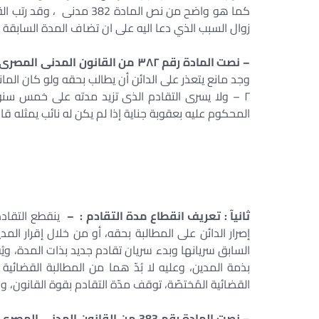
كما هو واضح من نص المادة 
زوال السبب الذي دعا اليه على ان تضاف المدة السابقة لقي
– نصت المادة رقم ٣٨٢ من القانون المدنى المصرى رقم ١٣١ لسنة ١٩٤٨ والتى نصت على : –
وجد مانع يتعذر على الدائن أن يطالب بحقه ولو كان المانع
٢ – ولا يسرى التقادم الذى تزيد مدته على خمس سن
المحكوم عليه بعقوبة جناية إذا لم يكن له نائب يمثله قانو
ثانيآ : تعريف انقطاع مدة التقادم : –
ينقطع التقادم
إصرار الدائن على المطالبة بحقه، أو من خلال إقرار الم
السابق سريانها وبدء سريان تقادم جديد بذات المدة، ويُق
بذمة المدين، وعليه لا بُدّ هما من المطالبة القضائية
القضائية المُختصّة، توقف مدّة التقادم بقوة القانون، و
– نصت المادة رقم 383 من القانون المدنى المصرى رقم ١٣١ لسنة ١٩٤٨ والتى نصت على : –