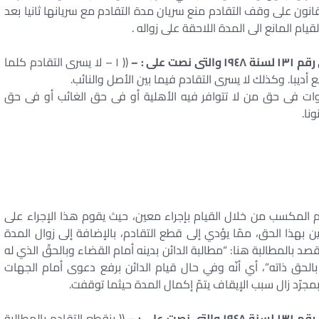
382 مدنى ، وقد رتب القانون على وقف التقادم منع سريان مدة التقادم مع سريانها ثانيا بعد
ام المانع الى المدة اللاحقة على زواله .
(( ١ – لا يسرى التقادم كلما
 أديبا. وكذلك لا يسرى التقادم فيما بين الأصل والنائب.
وات فى حق من لا تتوافر فيه الأهلية أو فى حق الغائب أو فى حق
نا.
 المكسب من خلال القيام بإجراء معين، حيث يقوم هذا الإجراء على
دين بهذا الحق، ممّا يؤدي إلى قطع التقادم، بالإضافة إلى زوال المدة
صد بالمطالبة هنا: “مطالبة الدائن بدينه أمام القضاء وبالحقّ الذي له
 بالحق ذاته”، أي أنّه وفي حال قيام الدائن برفع دعوى أمام الجهات
بمجرّد زال سبب الإيقاف يتمّ إكمال المدة حيثما توقفت.
(( ينقطع التقادم بالمطالبة