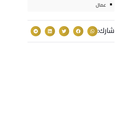
عمال
شارك: