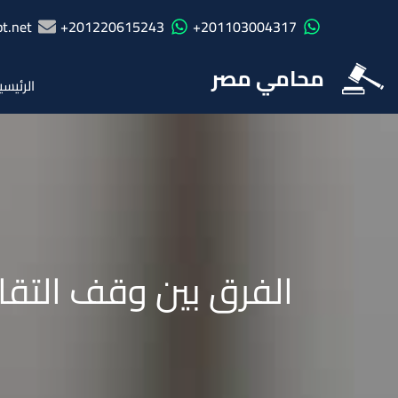
t.net
201220615243+
201103004317+
محامي مصر
الرئيسي
الفرق بين وقف التقا