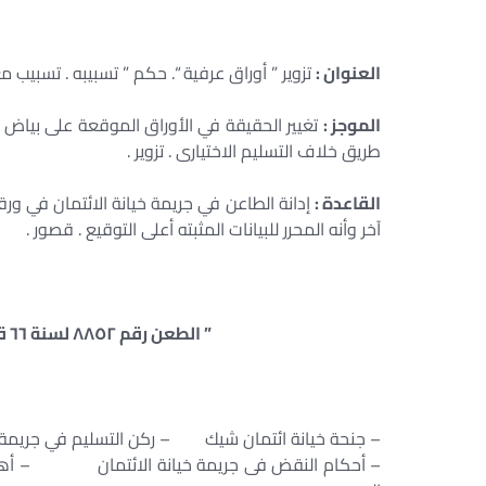
العنوان :
تزوير ” أوراق عرفية “. حكم ” تسبيبه . تسبيب مع
الموجز :
تغيير الحقيقة في الأوراق الموقعة على بياض م
طريق خلاف التسليم الاختيارى . تزوير .
القاعدة :
إدانة الطاعن في جريمة خيانة الائتمان في ور
آخر وأنه المحرر للبيانات المثبته أعلى التوقيع . قصور .
” الطعن رقم ٨٨٥٢ لسنة ٦٦ قضائية الدوائر الجنائية – جلسة ٢٠٠٦/٠٤/١٩ “
– جنحة خيانة ائتمان شيك – ركن التسليم في جر