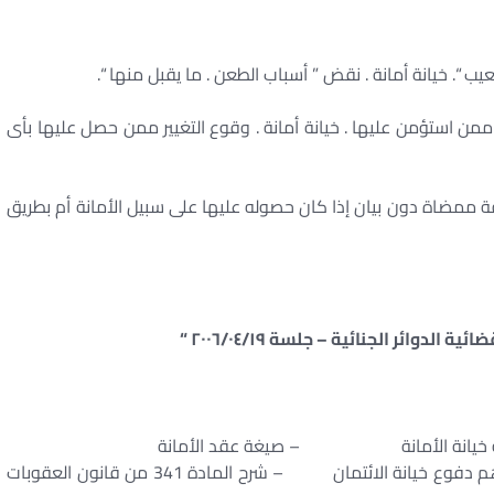
يب “. خيانة أمانة . نقض ” أسباب الطعن . ما يقبل منها “.
من استؤمن عليها . خيانة أمانة . وقوع التغيير ممن حصل عليها بأى
قة ممضاة دون بيان إذا كان حصوله عليها على سبيل الأمانة أم بطريق
يمة خيانة الأمانة – صيغة عقد الأمانة
– أحكام النقض فى جريمة خيانة الائتمان – أهم دفوع خيانة الائتمان – شرح المادة 341 من قانون العقوبات