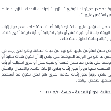
ة : مصدر حجيتها : التوقيع ” . تزوير ” إجراءات الادعاء بالتزوير : مناط
ن استؤمن عليها ” .
ن استؤمن عليها . اعتباره خيانة أمانة . مقتضاه . عدم جواز إثبات
 على الورقة خِلسة أو نتيجة غش أو طرق احتيالية أو بأية طريقة أخرى خلاف
واز إثباته بكافة الطرق . علة ذلك .
ياض ممن استؤمن عليها هو نوع من خيانة الأمانة، وهو الذي يرجع في
 عكس ما هو في الورقة الموقعة على بياض إلا أن تكون هناك كتابة أو
الموقعة على بياض قد حصل خِلسة أو نتيجة غش أو طرق احتيالية أو بأية
لحقيقة فيها تزويراً يجوز إثباته بطرق الإثبات كافة، والاحتيال والغش
بياض تزويراً يجوز إثباته بكافة الطرق هو الذي يكون قد اُستخدم
ليمها بمحض الإرادة .