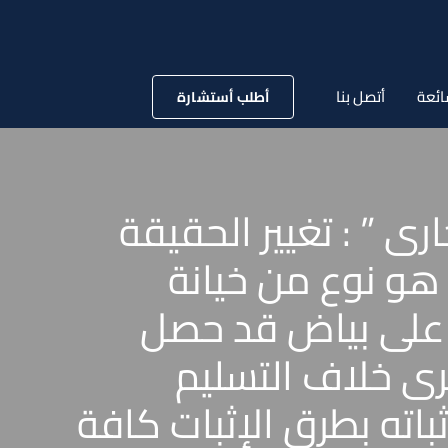
ائعة
أتصل بنا
أطلب أستشارة
 لسنة 78 قضائية ” تجارى ” : تغيير الحقيقة
هو نوع من خيانة
عة على بياض قد حصل
رى خلاف التسليم
ثباته بطرق الإثبات كافة