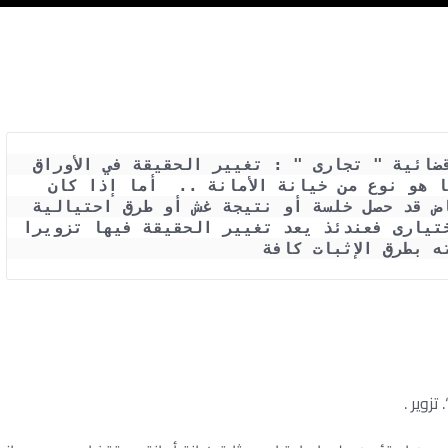
حكم محكمة النقض رقم 8031 لسنة 78 قضائية " تجارى " : تغيير الحقيقة في الأوراق 
الموقعة على بياض ممن استؤمن عليها هو نوع من خيانة الأمانة ..  أما إذا كان 
الاستيلاء على الورقة الموقعة على بياض قد حصل خلسة أو نتيجة غش أو طرق احتيالية 
أو بأية طريقة أخرى خلاف التسليم الاختيارى فعندئذ يعد تغيير الحقيقة فيها تزويرا 
ه بطرق الإثبات كافة
يانة الأمانة – صيغة عقد الأمانة – أحكام النقض فى جريمة خيانة
الائتمان – أهم دفوع خيانة الائتمان – شرح المادة 341 من قانون العقوبات المصري البراءة في جريمة خيانة الائتمان –
 بياض في القانون المصري
تزوير .