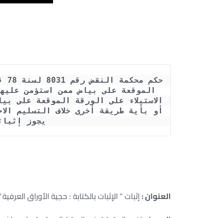
يجوز إثبات
– جنحة خيانة ائتمان شيك – ركن التسليم في جريمة خ
التوقيع على
العنوان :
إثبات ” الإثبات بالكتابة : حجية الأوراق العرفية “. 