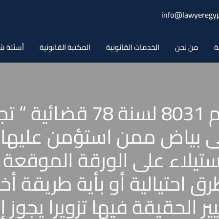
info@lawyeregyp
ة
من نحن
الخدمات القانونية
المكتبة القانونية
أسئلة ش
حكم محكمة النقض رقم 8031
ى بياض ممن استؤمن عليها 
الاستيلاء على الورقة الموق
ق احتيالية أو بأية طريقة أخ
ير الحقيقة فيها تزويرا يجوز إ