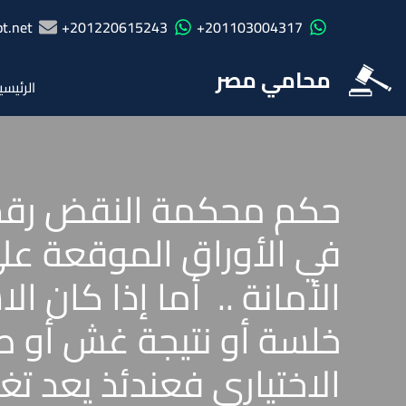
t.net
201220615243+
201103004317+
محامي مصر
الرئيسي
في الأوراق الموقعة عل
الأمانة .. أما إذا كان 
خلسة أو نتيجة غش أو طر
الاختيارى فعندئذ يعد تغي