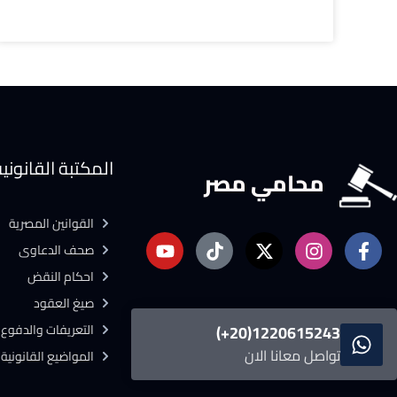
المكتبة القانوني
محامي مصر
القوانين المصرية
صحف الدعاوى
احكام النقض
صيغ العقود
التعريفات والدفوع ا
1220615243(20+)
تواصل معانا الان
المواضيع القانونية