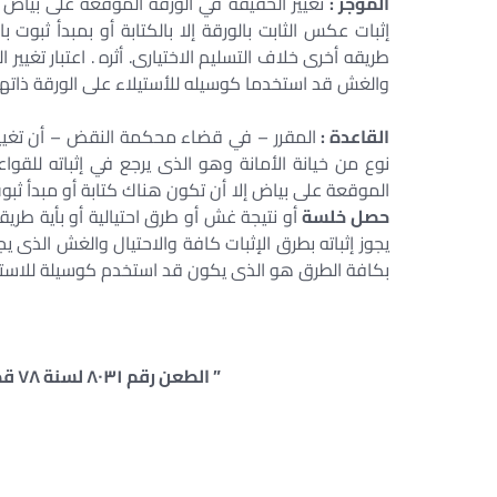
الموجز :
تغيير الحقيقة في الورقة الموقعة على بياض مم
إثبات عكس الثابت بالورقة إلا بالكتابة أو بمبدأ ثبوت ب
طريقه أخرى خلاف التسليم الاختيارى. أثره . اعتبار تغيير ا
والغش قد استخدما كوسيله للأستيلاء على الورقة ذاتها
القاعدة :
المقرر – في قضاء محكمة النقض – أن تغيير
نوع من خيانة الأمانة وهو الذى يرجع في إثباته للقو
الموقعة على بياض إلا أن تكون هناك كتابة أو مبدأ ثبوت
حصل خلسة
أو نتيجة غش أو طرق احتيالية أو بأية طريقة
يجوز إثباته بطرق الإثبات كافة والاحتيال والغش الذى يج
بكافة الطرق هو الذى يكون قد استخدم كوسيلة للاستيلا
” الطعن رقم ٨٠٣١ لسنة ٧٨ قضائية الدوائر التجارية – جلسة ٢٠١٥/٠٦/٢٥ “