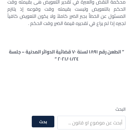
محكمة النقض والعبرة في تقدير التعويض هى بقيمته وقت
الحكم بالتعويض وليست بقيمته وقت وقوعه إذ يلتزم
المسئول عن الخطأ بجبر الضرر كاملاً ولا يكون التعويض كافياً
لجبره إذا لم يراع في تقديره قيمة الضرر وقت الحكم .
” الطعن رقم ١٨٩١ لسنة ٧٠ قضائية الدوائر المدنية – جلسة
٢٠٢١/٠١/٢٤ “
البحث
بحث