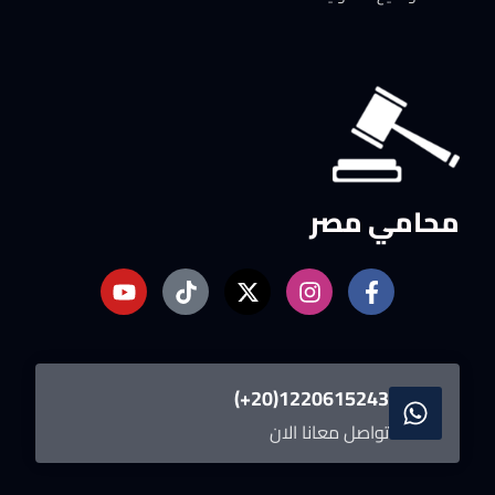
محامي مصر
1220615243(20+)
تواصل معانا الان