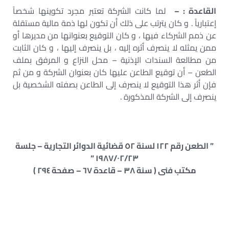
القاعدة : –
لما كانت الشركة تعتبر مجرد تكوينها شخصاً
إعتبارياً . و كان يترتب على ذلك أن تكون لها ذمة مالية مستقلة
عن ذمم الشركاء فيها ، و كان التوقيع بعنوانها من مديرها أو
ممن يمثله لا ينصرف أثره إليه ، بل ينصرف إليها ، و كان الثابت
من مطالعة السندات الإذنية – محل النزاع و المرفق بملف
الطعن – أن توقيع الطاعن عليها كان بعنوان الشركة و من ثم
فإن أثر هذا التوقيع لا ينصرف إلى الطاعن بصفته الشخصية بل
ينصرف إلى الشركة المذكورة .
” الطعن رقم ١٢٢ لسنة ٥٢ قضائية الدوائر التجارية – جلسة
١٩٨٧/٠٢/٢٣ “
مكتب فنى ( سنة ٣٨ – قاعدة ٦٧ – صفحة ٢٩٤ )