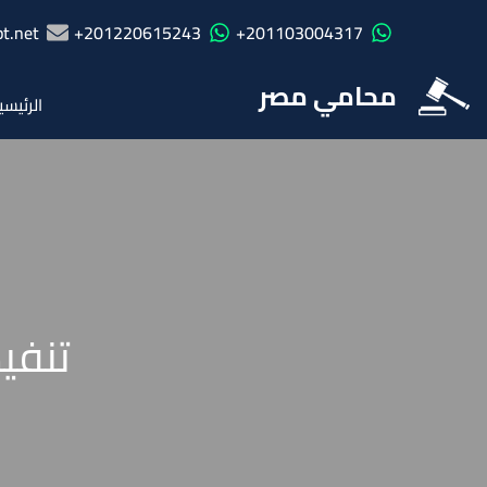
t.net
201220615243+
201103004317+
محامي مصر
الرئيسي
تنفي