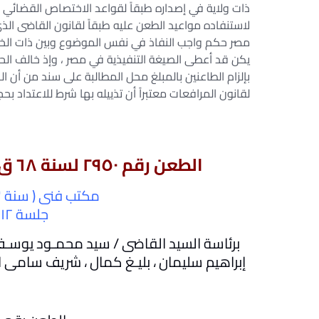
ذات ولاية في إصداره طبقاً لقواعد الاختصاص القضائي ا
لاستنفاده مواعيد الطعن عليه طبقاً لقانون القاضى ال
مصر حكم واجب النفاذ في نفس الموضوع وبين ذات الخصوم
يكن قد أعطى الصيغة التنفيذية في مصر ، وإذ خالف الح
بإلزام الطاعنين بالمبلغ محل المطالبة على سند من أن ا
لقانون المرافعات معتبراً أن تذييله بها شرط للاعتداد ب
الطعن رقم ۲۹٥۰ لسنة ٦۸ ق – جلسة ⁦۲۰۱۲/۰۳/۱۲⁩ – الدوائر المدنية
مكتب فنى ( سنة ٦۳ – قاعدة ٦۲ – صفحة ٤۰۸)
جلسة ۱۲ من مارس سنة ۲۰۱۲
برئاسة السيد القاضى / سيد محمـود يوسـف
إبراهيم سليمان ، بليـغ كمال ، شريف سامى 