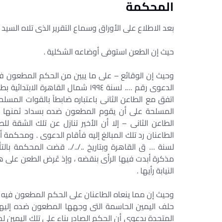
المحكمة
بعد الاطلاع على الأوراق وسماع التقرير الذى تلاه السيد 
حيث إن الطعن استوفى أوضاعه الشكلية .
وحيث إن الوقائع – على ما يبين من الحكم المطعون ف
الدعوى رقم …. لسنة ۱۹۹٤ شمال القا
اتفق مع الطاعن الثانى باعتباره ضابطاً بالقوات الم
المسلحة على أن يقوم المطعون ضده بسداد ثمنها باع
الطاعن الثانى – إلا أن الأخير تنازل عن تلك الشقة 
الطاعنان رد تلك المبالغ إليه فأقام الدعوى . ومحكمة 
لسنة … ق القاهرة وبتاريخ ../../.. قضت المحكمة بال
مذكرة أبدت فيها الرأى بنقضه ، وإذ عُرض الطعن على
النيابة رأيها .
وحيث إن مما ينعاه الطاعنان على الحكم المطعون فيه م
حلف اليمين الحاسمة التى وجهها المطعون ضده إليهم