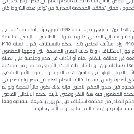
لى الخاص وليس فيه ما يخالف النظام العام فى مصر ، ولم يصدر فى
خصوم ، فمتى تحققت المحكمة المصرية من توافر هذه الشروط كان
۲ – إذ كان الثابت من الأوراق أن المطعون ضده أقام على الطاعنين الدعوى رقم … لسنة ۱۹۹٤ حقوق جزئى أمام محكمة دبى
ة ووجه إلى المدعى عليهما فيها – الطاعنين – اليمين الحاسمة
فحلفاها وصدر الحكم بناء على تلك اليمين بتاريخ ../../۱۹۹٥ وإذ استأنف الطاعن ذلك الحكم بالاستئناف رقم … لسنة ۱۹۹٥
 محكمة استئناف دبى فى ../../۱۹۹٦ بعدم جواز الاستئناف ، وإذا كانت اليمين الحاسمة التى وجهها المطعون
 غير مخالفة للنظام العام أو الأداب فى مصر ومنصبة على المبلغ
 طبقاً للقانون ، وإذا كان ذلك الحكم الأجنبى قد صدر من محكمة
ئى الدولى الوارد فى قانون هذه الجهة وحاز قوة الأمر المقضى
الذى أصدره وليس فيه ما يخالف النظام العام فى مصر ولم يصدر فى
م قبل صدور الحكم الأجنبى فإنه بذلك يكون حائزاً للحجية ولو لم
لحكم المطعون فيه هذا النظر وقضى بتأييد الحكم الابتدائى القاضى
لحكم الصادر من محكمة استئناف دبى لم يزيل بالصيغة التنفيذية وفقاً
 بحجيته فإنه يكون قد خالف القانون وأخطأ فى تطبيقه .