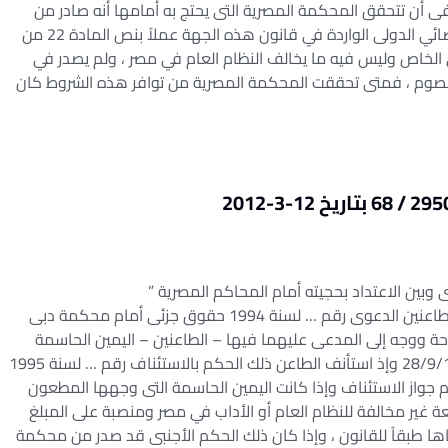
 يكفى أن تتحقق المحكمة المصرية التى يحتج به أمامها أنه صادر من
جهة ذات ولاية في إصداره طبقاً لقواعد الاختصاص القضائي الدولى الواردة في قانون هذه الجهة عملاً بنص المادة 22 من
الخاص وليس فيه ما يخالف النظام العام في مصر ، ولم يصدر في
صوم ، فمتى تحققت المحكمة المصرية من توافر هذه الشروط كان
نبى وبين الاعتداد بحجيته أمام المحاكم المصرية ”
إذ كان الثابت من الأوراق أن المطعون ضده أقام على الطاعنين الدعوى رقم … لسنة 1994 حقوق جزئى أمام محكمة دبى
ووجه إلى المدعى عليهما فيها – الطاعنين – اليمين الحاسمة
فحلفاهما وصدر الحكم بناء على تلك اليمين بتاريخ 28/9/1995 وإذ استأنف الطاعن ذلك الحكم بالاستئناف رقم … لسنة 1995
ت محكمة استئناف دبى في 3/4/1996 بعدم جواز الاستئناف وإذا كانت اليمين الحاسمة التى وجهها المطعون
غير مخالفة للنظام العام أو الأداب في مصر ومنصبة على المبلغ
 طبقاً للقانون ، وإذا كان ذلك الحكم الأجنبى قد صدر من محكمة