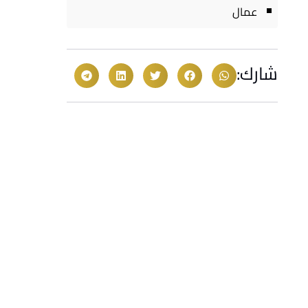
عمال
شارك: