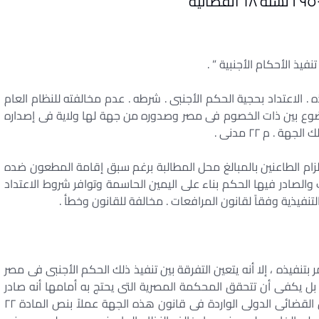
فيذه . الاعتداد بحجية الحكم الأجنبى . شرطه . عدم مخالفته للنظام العام
ع بين ذات الخصوم فى مصر وصدوره من جهة لها ولاية فى إصداره
. م ۲۲ مدنى .
بإلزام الطاعنين بالمبالغ محل المطالبة برغم سبق إقامة المطعون ضده
صادر فيها الحكم بناء على اليمين الحاسمة وتوافر شروط الاعتداد
لتنفيذية وفقاً لقانون المرافعات . مخالفة للقانون وخطأ .
ر بتنفيذه ، إلا أنه يتعين التفرقة بين تنفيذ ذلك الحكم الأجنبى فى مصر
فيذ بل يكفى أن تتحقق المحكمة المصرية التى يحتج به أمامها أنه صادر
من جهة ذات ولاية فى إصداره طبقاً لقواعد الاختصاص القضائى الدولى الواردة فى قانون هذه الجهة عملاً بنص المادة ۲۲