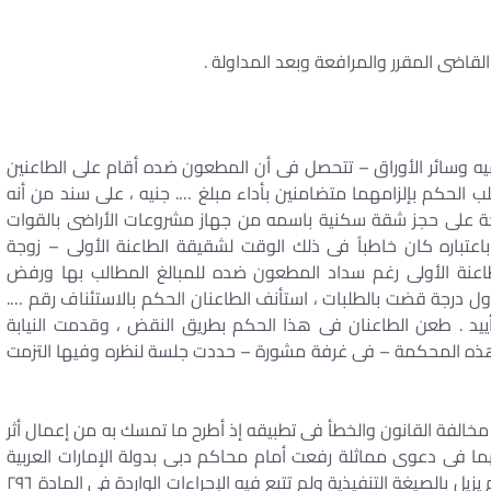
القاضى المقرر والمرافعة وبعد المداولة .
يه وسائر الأوراق – تتحصل فى أن المطعون ضده أقام على الطاعنين
هرة الابتدائية بطلب الحكم بإلزامهما متضامنين بأداء مبلغ …. جنيه ، على سند من أنه
سلحة على حجز شقة سكنية باسمه من جهاز مشروعات الأراضى بالقوات
تباره كان خاطباً فى ذلك الوقت لشقيقة الطاعنة الأولى – زوجة
للطاعنة الأولى رغم سداد المطعون ضده للمبالغ المطالب بها ورفض
أول درجة قضت بالطلبات ، استأنف الطاعنان الحكم بالاستئناف رقم ….
تأييد . طعن الطاعنان فى هذا الحكم بطريق النقض ، وقدمت النيابة
 هذه المحكمة – فى غرفة مشورة – حددت جلسة لنظره وفيها التزمت
خالفة القانون والخطأ فى تطبيقه إذ أطرح ما تمسك به من إعمال أثر
ا فى دعوى مماثلة رفعت أمام محاكم دبى بدولة الإمارات العربية
المتحدة بدعوى أن الحكم الصادر بناء على تلك اليمين لم يزيل بالصيغة التنفيذية ولم تتبع فيه الإجراءات الواردة فى المادة ۲۹٦