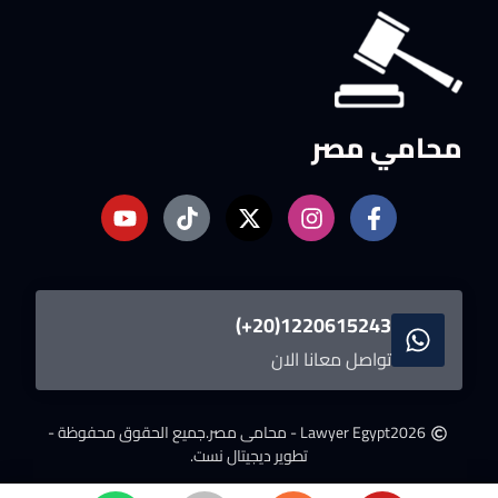
محامي مصر
1220615243(20+)
تواصل معانا الان
2026
Lawyer Egypt - محامى مصر.
جميع الحقوق محفوظة -
تطوير ديجيتال نست.