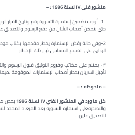
منشور فنی ۱۷ لسنة 1996 : –
1- أوجب تضمين إستمارة التسوية رقم وتاريخ القرار 
حتى يتمكن أصحاب الشان من دفع الرسوم والتصديق عليه
2-وفي حالة رفض الإستمارة يخطر مقدمها بكتاب موصي 
الوزاري على القسم المساحي في ذلك الإخطار.
٣- يمتنع على مكاتب وفروع التوثيق قبول الرسوم وال
تأجيل السريان يخطر أصحاب الإستمارات الموقوفة بميعاد 
– ملحوظة : –
كل ما ورد في المنشور الفني ۱۷ لسنة 1996
يخص مأمو
والتصديقعلى استمارة التسوية بعد الميعاد المحدد لل
للتصديق عليها .