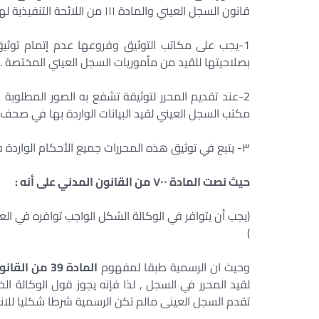
قانون السجل العيني والمادة ۱۱۱ من اللائحة التنفيذية لهذا القانون
1-يجب على مكاتب التوثيق وفروعها عدم إتمام توثيق 
بصلاحيتها للقيد من مأموريات السجل العيني المختصة .
2-عند تقديم المحرر لتوثيقة تشفع به الصور المطلوبة
مكتب السجل العيني لقيد البيانات الواردة بها في صحف ال
٣- يتبع في توثيق هذه المحررات جميع الأحكام الواردة في تعليمات التوثيق
حيث نصت المادة ۷۰۰ من القانون المدني على أنه :
(يجب أن يتوافر في الوكالة الشكل الواجب توافره في ال
)
وحيث ان الرسمية طبقا لمفهوم
المادة 39 من القانون رقم 142 لسنة 1964
لقيد المحرر في السجل , لذا فإنه يجوز قول الوكالة ا
تقدم السجل العينی مالم تكن الرسمية شرطا شكليا للان