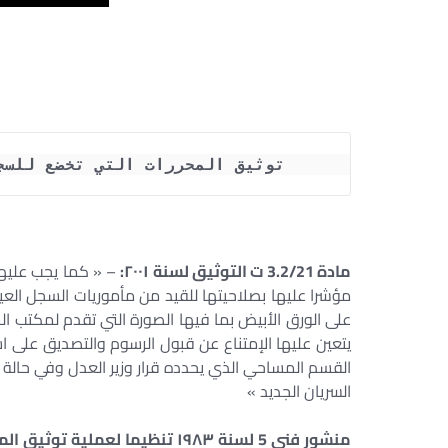
 توثيق المحررات التي تخضع للسج
مادة 3.2/21 ت التوثيق لسنة ۲۰۰۱:
– « كما يجب عليها 
مؤشرا عليها بصلاحيتها للقيد من مأموريات السجل الع
على الورق الأبيض بما فيها الصورة التي تقدم لمكتب ال
يتعين عليها الإمتناع عن قبول الرسوم والتصديق على اس
القسم المساحي الذي يحدده قرار وزير العدل وفي حالة ت
السريان الجديد »
منشور فنى 5 لسنة ۱۹۸۳ تنظيما لعملية توثيق المحررات في ظل نظام السجل العيني