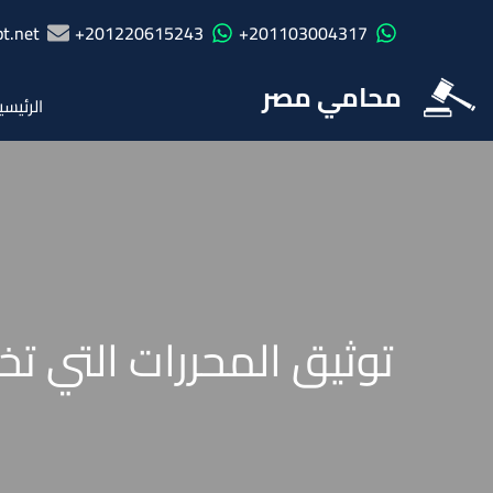
t.net
201220615243+
201103004317+
محامي مصر
الرئيسي
توثيق المحررات التي ت