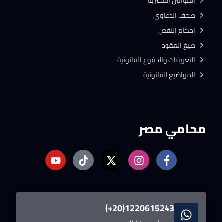
القوانين المصرية
صحف الدعاوى
احكام النقض
صيغ العقود
التعريفات والدفوع القانونية
المواضيع القانونية
محامي مصر
1220615243(20+)