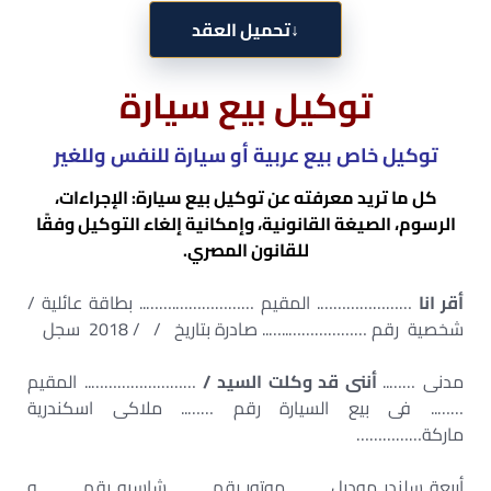
↓
تحميل العقد
توكيل بيع سيارة
توكيل خاص بيع عربية أو سيارة للنفس وللغير
كل ما تريد معرفته عن توكيل بيع سيارة: الإجراءات،
الرسوم، الصيغة القانونية، وإمكانية إلغاء التوكيل وفقًا
للقانون المصري.
أقر انا
…………………. المقيم ……………….…….. بطاقة عائلية /
شخصية رقم ………………..….. صادرة بتاريخ / / 2018 سجل
مدنى ……..
أننى قد وكلت السيد /
…………………….. المقيم
…….. فى بيع السيارة رقم …….. ملاكى اسكندرية
ماركة……………
أربعة سلندر موديل …….. موتور رقم …….. شاسيه رقم …….. و