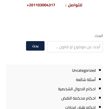
للتواصل : 201103004317+
البحث
بحث
Uncategorized
أسئلة شائعة
احكام الاحوال الشخصية
احكام محكمة النقض
احكام نقض ايجارات