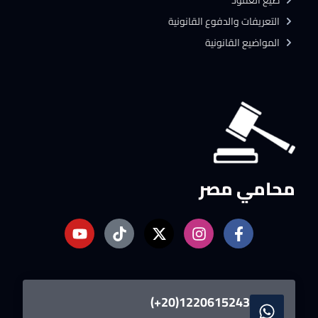
صيغ العقود
التعريفات والدفوع القانونية
المواضيع القانونية
محامي مصر
1220615243(20+)