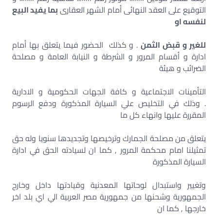
التوقيع على العقد النهائى أمام الشهر العقارى
بما يفيد البيع
لنفسه او
للغير و قبض الثمن
. و كذلك الحضور فيما يتعلق بها أمام
ادارة و أقسام المرور و الشرطة و النيابة العامة و مصلحة
الضرائب و هيئة
التأمينات الاجتماعية و كافة الجهات الحكومية و الادارية
. وذلك في التخليص علي السيارة المذكورة ودفع الرسوم
المقررة عليها وانهاء كل ما
يتعلق من مصلحة الجمارك وترخيصها وتجديدها سنويا وله حق
تمثيلنا امام محكمة المرور , كما ان لسيادته الحق في ادارة
السيارة المذكورة
وتغيير واستبدال لوحاتها المعدنية وقيادتها داخل وخارج
الجمهورية وشحنها من جمهورية مصر العربية الي اي بلد اخر
خارجها , كما ان