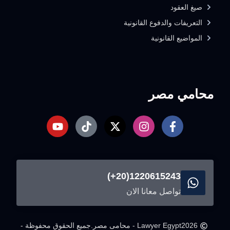
صيغ العقود
التعريفات والدفوع القانونية
المواضيع القانونية
محامي مصر
1220615243(20+)
تواصل معانا الان
2026
Lawyer Egypt - محامى مصر.
جميع الحقوق محفوظة -