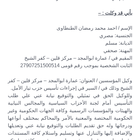
بأني قد وكلت : –
الإسم / احمد محمد رمضان الطنطاوى
الجنسية: مصري
الديانة: مسلم
المهنة: صحفي
المقيم في / عمارة ابوالمجد – مركز قلين – كفر الشيخ
الثابت الشخصية بموجب رقم قومى 27907251500514
وكيل المؤسسين / العنوان: عمارة ابوالمجد – مركز قلين – كفر
الشيخ وذلك في / السير في إجراءات تأسيس حزب تيار الأمل.
وللوكيل الحق في تمثيلي والتوقيع نيابة عني علي طلب
التأسيس أمام لجنة الأحزاب السياسية والمجالس النيابية
والهيئات والمؤسسات الرسمية وكافة الجهات الحكومية وغير
الحكومية المختصة والمعنية بالأمر والمحاكم بمختلف أنواعها
ودرجاتها وله حق تقديم الطلبات والتوقيع نيابة عني وتعديلها
والإضافة إليها والتنازل عنها وتسليم واستلام كافة المستندات