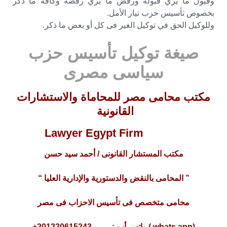
وقبول ما يري قبوله ورفض ما يري رفضه وكافة ما ذكر
بخصوص تأسيس حزب تيار الأمل.
وللوكيل الحق في توكيل الغير فى كل أو بعض ما ذكر.
صيغة توكيل تأسيس حزب
سياسى مصرى
مكتب محامى مصر للمحاماة والاستشارات
القانونية
Lawyer Egypt Firm
مكتب المستشار القانونى / أحمد سيد حسن
” المحامى بالنقض والدستورية والإدارية العليا “
محامى متخصص فى تأسيس الاحزاب
فى مصر
(whats app ) واتس أب : 201220615243+