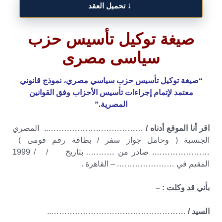
↓
تحميل العقد
صيغة توكيل تأسيس حزب
سياسى مصرى
“صيغة توكيل تأسيس حزب سياسي مصري، نموذج قانوني
معتمد لإتمام إجراءات تأسيس الأحزاب وفق القوانين
المصرية.”
اقر أنا الموقع أدناه /
……………………………….. المصري
الجنسية ( وحامل جواز سفر / بطاقة رقم قومى )
…………………. صادر من ……….. بتاريخ / / 1999
المقيم في …………………. – القاهرة .
بأني قد وكلت : –
السيد /
……………………………………………..