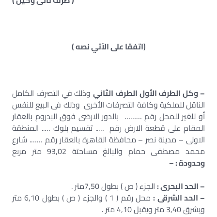
( طرف ثانى وكيل )
(اتفقا على الآتي نصه )
– وكل الطرف الأول الطرف الثاني
وذلك في التصرف الكامل
الناقل للملكية وكافة التصرفات الأخرى وذلك فى البيع للنفس
أو للغير للمحل رقم ……… بالدور الارضى فوق البدروم بالعقار
المقام على قطعة الارض رقم ….. تقسيم بلوك ….. المنطقة
الاولى – مدينة نصر – محافظة القاهرة بالعقار رقم ……. شارع
محمد مصطفى حمام والبالغ مساحتة 93,02 متر مربع
وحدودة : –
– الحد البحرى :
الجزء ( ص ) بطول 7,50متر .
– الحد الشرقى :
محل رقم ( 1 ) والجزء ( ص ) بطول 6,10 متر
ويشرق 3,40 متر ويقبل 4,10 متر .