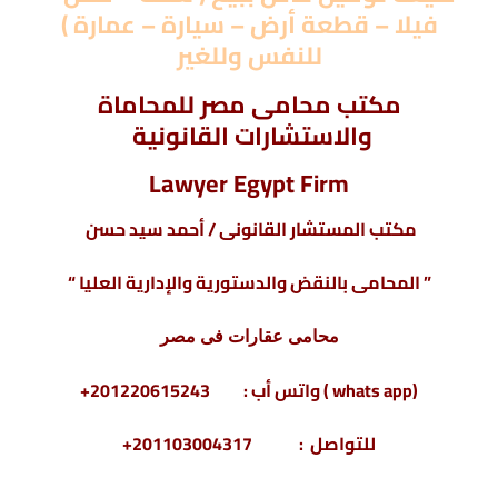
فيلا – قطعة أرض – سيارة – عمارة )
للنفس وللغير
مكتب محامى مصر للمحاماة
والاستشارات القانونية
Lawyer Egypt Firm
مكتب المستشار القانونى / أحمد سيد حسن
” المحامى بالنقض والدستورية والإدارية العليا “
محامى عقارات فى مصر
(whats app ) واتس أب : 201220615243+
للتواصل : 201103004317+