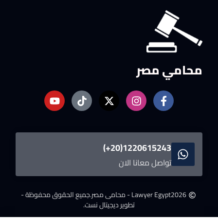
محامي مصر
1220615243(20+)
تواصل معانا الان
2026
Lawyer Egypt - محامى مصر.
جميع الحقوق محفوظة -
تطوير ديجيتال نست.