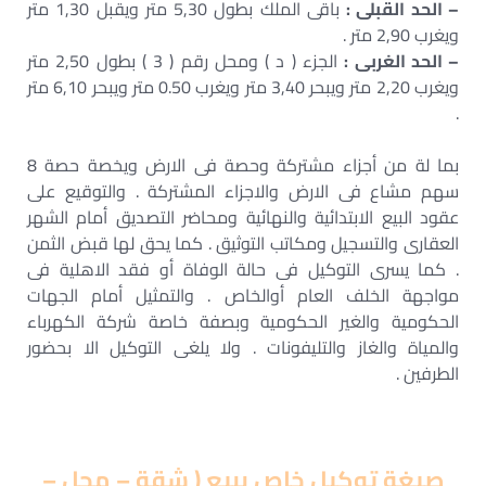
– الحد القبلى :
باقى الملك بطول 5,30 متر ويقبل 1,30 متر
ويغرب 2,90 متر .
– الحد الغربى :
الجزء ( د ) ومحل رقم ( 3 ) بطول 2,50 متر
ويغرب 2,20 متر ويبحر 3,40 متر ويغرب 0.50 متر ويبحر 6,10 متر
.
بما لة من أجزاء مشتركة وحصة فى الارض ويخصة حصة 8
سهم مشاع فى الارض والاجزاء المشتركة . والتوقيع على
عقود البيع الابتدائية والنهائية ومحاضر التصديق أمام الشهر
العقارى والتسجيل ومكاتب التوثيق . كما يحق لها قبض الثمن
. كما يسرى التوكيل فى حالة الوفاة أو فقد الاهلية فى
مواجهة الخلف العام أوالخاص . والتمثيل أمام الجهات
الحكومية والغير الحكومية وبصفة خاصة شركة الكهرباء
والمياة والغاز والتليفونات . ولا يلغى التوكيل الا بحضور
الطرفين .
صيغة توكيل خاص ببيع ( شقة – محل –