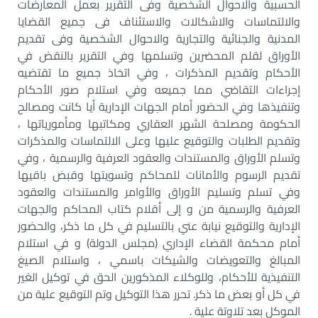
الحسبية والاحوال الشخصية وفى التقرير بعمل المعارضات
والالتماسات والاشكالات والاستئناف فى جميع القضايا
المدنية والجنائية والتجارية والاحوال الشخصية وفى تقديم
الأوراق لقلم المحضرين وتسلمها وفي التقرير بالنقض في
الأحكام وتقديم المذكرات ، وفي اتخاذ جميع ما تقتضيه
إجراءات التقاضي مما جميعه وفي استلام صور الأحكام
وتنفيذها وفي الحضور أمام الجهات الإدارية أيا كانت ومصالح
الحكومة ومصلحة الشهر العقاري ومكاتبها ومأمورياتها ،
وتقديم الطلبات والتوقيع عليها وعلى الالتماسات والمذكرات
وتسلم الأوراق والمستندات والعقود العرفية والرسمية ، وفي
تقديم الرسوم والأمانات للمحاكم وتسويتها وقبض باقيها
وفي تسلم وتسليم الأوراق والأوامر والمستندات والعقود
العرفية والرسمية من و إلى أقلام كتاب المحاكم والجهات
الإدارية والتوقيع نيابة عني بالتسليم في كل ما ذكر، والحضور
أمام محكمة القضاء الإداري (مجلس الدولة) و في استلام
المبالغ والتعويضات والشيكات باسمي ، واستلام الصيغ
التنفيذية للأحكام، وللوكلاء المذكورين الحق في توكيل الغير
في كل أو بعض ما ذكر. تحرر هذا التوكيل وتم التوقيع علية من
الموكل بعد تلاوتة علية .