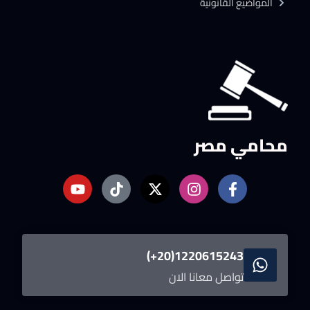
المواضيع القانونية
محامي مصر
1220615243(20+)
تواصل معانا الان