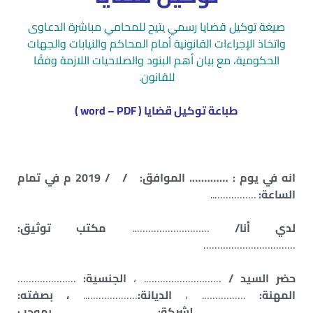
صيغة توكيل قضايا رسمي يتيح للمحامي مباشرة الدعاوى
واتخاذ الإجراءات القانونية أمام المحاكم والنيابات والجهات
الحكومية، مع بيان أهم البنود والصلاحيات اللازمة وفقًا
للقانون.
طباعة توكيل قضايا ( word – PDF )
انه في يوم : …………. الموافق: / / 2019 م في تمام
الساعة:
……………..
لدي أنا/
……………………….
مكتب توثيق:
……………………………
حضر السيد /
………………………. ،
الجنسية:
…………………
المهنة:
……………. ،
الديانة:
………………..
، بصفته:
……………………………..
لشركة:
…………………………….
بموجب