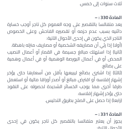
ثلاث سنوات إلى خمس.
المادة 330 : –
يعد متفالسا بالتقصير على وجه العموم كل تاجر أوجب خسارة
دائنيه بسبب عدم حزمه أو تقصيره الفاحش وعلى الخصوص
التاجر الذي يكون في إحدى الأحوال الآتية:
(أولا) إذا رئي أن مصاريفه الشخصية أو مصاريف منزله باهظة.
(ثانيا) إذا استهلك مبالغ جسيمة في القمار أو أعمال النصيب
المحض أو في أعمال البورصة الوهمية أو في أعمال وهمية
على بضائع.
(ثالثا) إذا اشترى بضائع ليبيعها بأقل من أسعارها حتى يؤخر
إشهار إفلاسه أو اقترض مبالغ أو أصدر أوراقا مالية أو استعمل
طرقا أخرى مما يوجب الخسائر الشديدة لحصوله على النقود
حتى يؤخر إشهار إفلاسه.
(رابعا) إذا حصل على الصلح بطريق التدليس.
المادة 331 : –
يجوز أن يعتبر متفالسا بالتقصير كل تاجر يكون في إحدى
الأحوال الآتية: