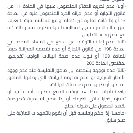
(أولا) عدم تحريره الدفاتر المنصوص عليها في المادة 11 من
قانون التجارة أو عدم إجرائه الجرد المنصوص عليه في المادة
13 أو إذا كانت دفاتره غير كاملة أو غير منتظمة بحيث لا تعرف
منها حالة الحقيقة في المطلوب له والمطلوب منه وذلك كله
مع عدم وجود التدليس.
(ثانيا) عدم إعلانه التوقف عن الدفع في الميعاد المحدد في
المادة 198 من قانون التجارة أو عدم تقديمه الميزانية طبقاً
للمادة 199 أو ثبوت عدم صحة البيانات الواجب تقديمها
بمقتضى المادة 200.
(ثالثا) عدم توجهه بشخصه إلى مأمور التفليسة عند عدم وجود
الأعذار الشرعية أو عدم تقديمه البيانات التي يطلبها المأمور
المذكور أو ظهور عدم صحة تلك البيانات.
(رابعا) تأديته عمدا بعد توقف الدفع مطلوب أحد دائنيه أو
تمييزه إضرارا بباقي الغرماء أو إذا سمح له بمزية خصوصية
بقصد الحصول على قبوله الصلح.
(خامسا) إذا حكم بإفلاسه قبل أن يقوم بالتعهدات المترتبة على
صلح سابق.