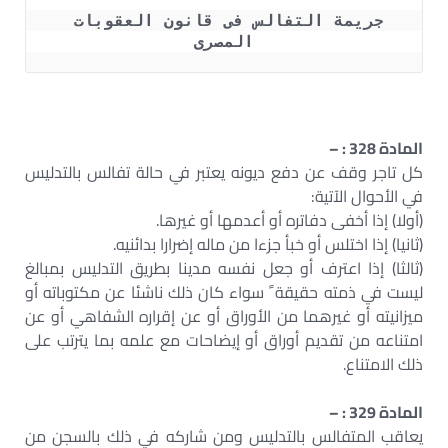
جريمة التفالس فى قانون العقوبات 
المصرى
المادة 328 : –
كل تاجر وقف عن دفع ديونه يعتبر في حالة تفالس بالتدليس
في الأحوال الآتية:
(أولا) إذا أخفى دفاتره أو أعدمها أو غيرها.
(ثانيا) إذا اختلس أو خبأ جزءا من ماله إضرارا بدائنيه.
(ثالثا) إذا اعترف أو جعل نفسه مدينا بطريق التدليس بمبالغ
ليست في ذمته حقيقة ً سواء كان ذلك ناشئا عن مكتوباته أو
ميزانيته أو غيرهما من الأوراق أو عن إقراره الشفاهي أو عن
امتناعه من تقديم أوراق أو إيضاحات مع علمه بما يترتب على
ذلك الامتناع.
المادة 329 : –
يعاقب المتفالس بالتدليس ومن شاركه في ذلك بالسجن من