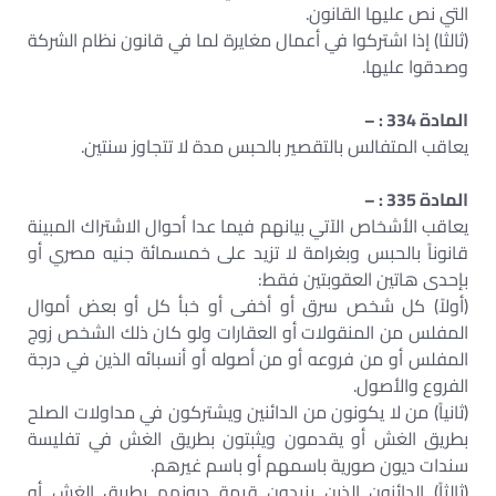
التي نص عليها القانون.
(ثالثا) إذا اشتركوا في أعمال مغايرة لما في قانون نظام الشركة
وصدقوا عليها.
المادة 334 : –
يعاقب المتفالس بالتقصير بالحبس مدة لا تتجاوز سنتين.
المادة 335 : –
يعاقب الأشخاص الآتي بيانهم فيما عدا أحوال الاشتراك المبينة
قانوناً بالحبس وبغرامة لا تزيد على خمسمائة جنيه مصري أو
بإحدى هاتين العقوبتين فقط:
(أولاً) كل شخص سرق أو أخفى أو خبأ كل أو بعض أموال
المفلس من المنقولات أو العقارات ولو كان ذلك الشخص زوج
المفلس أو من فروعه أو من أصوله أو أنسبائه الذين في درجة
الفروع والأصول.
(ثانياً) من لا يكونون من الدائنين ويشتركون في مداولات الصلح
بطريق الغش أو يقدمون ويثبتون بطريق الغش في تفليسة
سندات ديون صورية باسمهم أو باسم غيرهم.
(ثالثاً) الدائنون الذين يزيدون قيمة ديونهم بطريق الغش أو