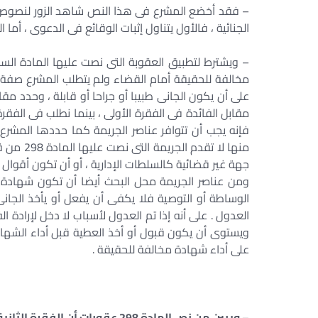
– فقد أخضع المشرع فى هذا النص شاهد الزور لنصوص ال
الجنائية ، فالأول يتناول إثبات الوقائع فى الدعوى ، أما ا
– ويشترط لتطبيق العقوبة التى نصت عليها المادة السا
مخالفة للحقيقة أمام القضاء ولم يتطلب المشرع صفة خاص
على أن يكون الجانى طبيبا أو جراحا أو قابلة ، وحدد مق
مقابل الفائدة فى الفقرة الأولى ، بينما نطلب فى الفقر
فإنه يجب أن تتوافر عناصر الجريمة كما حددها المشرع
منها لا ت
جهة غير قضائية كالسلطات الإدارية ، أو أن تكون أقوال 
ومن عناصر الجريمة محل البحث أيضا أن تكون شهادة الزو
الوساطة أو التوصية فلا يكفى أن يفعل أو يأخذ الجانى
العدول . على أنه إذا تم العدول لأسباب لا دخل لإرادة ا
ويستوى أن يكون قبول أو أخذ العطية قبل أداء الشهاد
على أداء شهادة مخالفة للحقيقة .
– ويبين من نص المادة 298 عقوبات أن الفقرة الثانية تتضمن جريمتين لكل منهما عناصر متميزة وهى : –