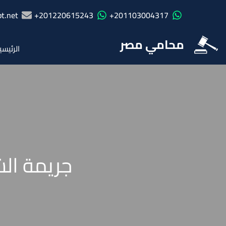
t.net
201220615243+
201103004317+
محامي مصر
الرئيسي
جريمة الش