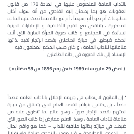
بالآداب العامة المنصوص عليها في المادة 178 من قانون
العقوبات هو بما يطمئن إليه القاضي من أنه سواء أكان
مطبوعات أم صوراً أم رسوماً ، أم غير ذلك مما نصت عليه المادة
المذكورة ، يتناقض مع القيم الأخلاقية. و الإعتبارات الدينية
السائدة في المجتمع و كانت صورة المرأة العارية التي أثبت
الحكم ضبطها في حيازة الطاعنين بقصد الإتجار تفيد بذاتها
منافاتها للآداب العامة ، و كان حسب الحكم المطعون فيه
الإستناد إلي تلك الصورة في إدانة الطاعنين.
( نقض 29 مايو سنة 1989 طعن رقم 1856 س 58 قضائية )
* إن القانون لا يتطلب في جريمة الإخلال بالآداب العامة قصداً
خاصاً ، بل يكتفي بتوافر القصد العام الذي يتحقق من حيازة
المتهم بقصد الإتجار صوراً ، وهو عالم بما تنطوي عليه من
منافاة للآداب العامة ، وهذا العلم مفترض إذا كانت الصور التي
ضبطت في حيازته بذاتها منافية للآداب – كما هو واقع الحال
في الدعوي المطروحة – فلا موجب للتحدث صراحة وإستقلالاً