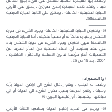
ويقصد بها السيطرة الفعلية لشخص علي شيء يجوز التعامل
فيه ، وتتخذ هذه السيطرة إحدي صورتين ، يطلق علي الأولي
الحيازة الحقيقية (الكاملة) ، ويطلق علي الثانية الحيازة العرضية
(الناقصة)(5).
ـــــــــــــــــ
(5) وتفترض الحيازة الحقيقية (الكاملة) وجود الشيء فى حوزة
الشخص بإعتباره مالكاً له أو مدعياً ملكيته ، أما الحيازة العرضية
(الناقصة) فهي تفترض وجود الشيء فى حوزة الشخص بناء
علي عقد يستبعد أي ادعاء للملكية من الحائز. للمزيد من
التفصيلات أنظر مؤلفنا قانون الاسلحة والذخائر : القاهـرة ،
2004 ، بند 15 ص 25 .
(ج) الاستيراد :
ويثصد به الجلـب ، وهو إدخال الشئ الي اراضي الدولة بأية
وسيلة ، وتقع الجريمة بمجرد دخول الشيء الي الدولة أو الي
مياهها الإقليمية ، أو إقليمها الجوي(6).
ــــــــــــــــــــــــ
(6) ويرجع فى تحديد إقليم الدولة بعناصره الثلاثة الأرضي