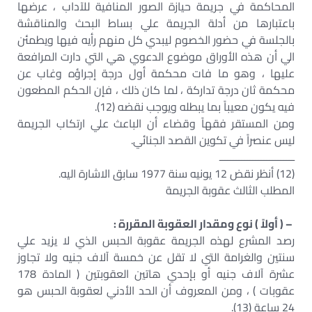
المحاكمة في جريمة حيازة الصور المنافية للآداب ، عرضها
باعتبارها من أدلة الجريمة علي بساط البحث والمناقشة
بالجلسة في حضور الخصوم ليبدي كل منهم رأيه فيها ويطمئن
الي أن هذه الأوراق موضوع الدعوي هي التي دارت المرافعة
عليها ، وهو ما فات محكمة أول درجة إجراؤه وغاب عن
محكمة ثان درجة تداركة ، لما كان ذلك ، فإن الحكم المطعون
فيه يكون معيباً بما يبطله ويوجب نقضه (12).
ومن المستقر فقهاً وقضاء أن الباعث علي ارتكاب الجريمة
ليس عنصراً في تكوين القصد الجنائي.
ـــــــــــــــــــــــــــ
(12) أنظر نقض 12 يونيه سنة 1977 سابق الاشارة اليه.
المطلب الثالث عقوبة الجريمة
– ( أولاً ) نوع ومقدار العقوبة المقررة :
رصد المشرع لهذه الجريمة عقوبة الحبس الذي لا يزيد علي
سنتين والغرامة التي لا تقل عن خمسة آلاف جنيه ولا تجاوز
عشرة آلاف جنيه أو بإحدي هاتين العقوبتين ( المادة 178
عقوبات ) ، ومن المعروف أن الحد الأدني لعقوبة الحبس هو
24 ساعة (13).