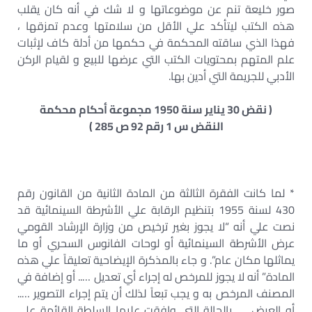
صور خليعة تنم عن موضوعاتها و لا شك في أنه كان يقلب
هذه الكتب ليتأكد علي الأقل من سلامتها وعدم تمزقها ،
فهذا الذي ساقته المحكمة في حكمها من أدلة كاف لإثبات
علم المتهم بمحتويات الكتب التي عرضها للبيع و لقيام الركن
الأدبي للجريمة التي أدين بها.
( نقض 30 يناير سنة 1950 مجموعة أحكام محكمة
النقض س 1 رقم 92 ص 285 )
* لما كانت الفقرة الثالثة من المادة الثانية من القانون رقم
430 لسنة 1955 بتنظيم الرقابة علي الأشرطة السينمائية قد
نصت علي أنه “لا يجوز بغير ترخيص من وزارة الإرشاد القومي
عرض الأشرطة السينمائية أو لوحات الفانوس السحري أو ما
يماثلها مكان عام”. و جاء بالمذكرة الإيضاحية تعليقاً علي هذه
المادة” أنه لا يجوز للمرخص له إجراء أي تعديل ….. أو إضافة في
المصنف المرخص به و يجب تبعاً لذلك أن يتم إجراء التصوير …..
أو العرض …. بالحالة التي وافقت عليها السلطة القائمة علي