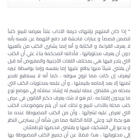
* إذا كان المتهم بإنتهاك حرمة الآداب علناً بعرضه للبيع كتباً
تتضمن قصصاً و عبارات فاحشة قد دفع التهمة عن نفسه بأنه
لا يعرف القراءة و الكتابة و أنه إنما يشتري الكتب من بائعيها
دون أن يعرف محتوياتها ، فأدانته المحكمة بناءً علي أن الكتب
التي يتجر فيها هي بمختلف اللغات الأجنبية والمفروض أنه قبل
أن يقتني شيئاً منها يطلع عليها إما بنفسه وإما بواسطة غيره
ليعرف إن كانت مما تروج سوقه ، كما أنه لا يستطيع تقدير
ثمنها إلا بعد إلمامه بقيمتها ، و أن علمه بمحتويات الكتب التي
بمحله من مقتضي عمله ليتيسر له إرشاد عملائه إلي موضع نوع
ما يريدون إقتناءه ، ثم هو لا شك يعرف حكم القانون في عرض
كتب مخلة بالآداب للبيع و لذلك لابد أن يلم بموضوعات الكتب
التي تعرض عليه لشرائها ، وأن من الكتب المضبوطة عنده ما
هو بخط اليد وعلي الآلة الكاتبة مما من شأنه أن يسترعي النظر
و يدعو إلي التشكيك فيها و يقتضي فحصها للإطمئنان
إلي محتوياتها ، هذا فضلاً عن أن جميع الكتب المضبوطة بها