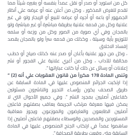
كل من استورد أو صدر أو نقل عمداً بنفسه أو بغيره شيئاً مما
تقدم للغرض المذكور ، وكل من أعلن عنه أو عرضه علي أنظار
الجمهور أو باعه أو أجره أو عرضه للبيع أو الإيجار ولو في غير
علانية وكل من قدمه علانية بطريقة مباشرة أو غير مباشرة ولو
بالمجان وفي أي صورة من الصور وكل من وزعه أو سلمه
للتوزيع بأية وسيلة ، وكذلك من قدمه سراً ولو بالمجان بقصد
إفساد الاخلاق
، وكل من جهر علانية بأغان أو صدر عنه كذلك صياح أو خطـب
مخالفة للآداب ، وكل من أغري علانية علي الفجور أو نشر
إعلانات أو رسائل عن ذلك أيا كانت عباراتها “.
وتنص المادة 178 مكرراً من قانون العقوبات علي أنه (2) “
إذا ارتكبت الجرائم المنصوص عليها في المادة السابقة عن
طريق الصحف يكون رؤسـاء التحرير والناشرون مسئولين
كفاعلين أصليين بمجرد النشر “. وفي جميع الأحوال التي لا
يمكن فيها معرفة مرتكب الجريمة يعاقب بصفتهم فاعلين
أصليين الطابعون والعارضون والموزعون. ويجوز معاقبة
المستوردين والمصدرين والوسطاء بصفتهم فاعلين أصليين إذا
ساهموا عمداً في ارتكاب الجنح المنصوص عليها في المادة
السابقة متي وقعت بطريقة الصحافة “.