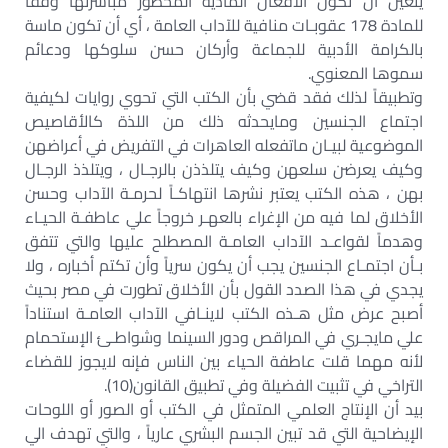
يتعين أن تكون الأفعال المادية المحظور مباشرتها وفقاً
للمادة 178 عقوبـات منافية للآداب العامة ، أي أن تكون ماسة
بالكرامة الأدبية للجماعة وأركان حسن سلوكها ودعائم
سموها المعنوي.
وتطبيقاً لذلك فقد قضي بأن الكتب التي تحوي روايات لكيفية
اجتماع الجنسين ومايحدثه ذلك من اللذة كالأقاصيص
الموضوعية لبيـان ماتفعله العاهرات في التفريض في أعراضهن
وكيف يعرضن سلعهن وكيف يتلذذن بالرجـال ، ويتلذذ الرجـال
بهن ، هذه الكتب يعتبر نشرها انتهاكـاً لحرمـة الآداب وحسن
الأخلاق لما فيه من الإغراء بالعهـر خروجاً علي عاطفـة الحيـاء
وهدماً لقواعـد الآداب العامـة المصطلح عليها والتي تتفق
بـأن اجتمـاع الجنسين يجب أن يكون سرياً وأن تكتم أخباره ، ولا
يجدي في هذا الصدد القول بأن الأخلاق تطورت في مصر بحيث
أصبح عرض مثل هـذه الكتب لاينـافي الآداب العامـة استناداً
علي مايجـري في المراقص ودور السينما وشواطـئ الإستحمام
لأنه مهما قلت عاطفة الحياء بين الناس فإنه لايجوز للقضاء
التراخي في تثبيت الفضيلة وفي تطبيق القانون(10).
بيد أن الإنتاج العلمي المتمثل في الكتب أو الصور أو اللوحات
الإيضاحية التي قد تبين الجسم البشري عارياً ، والتي تهدف الي