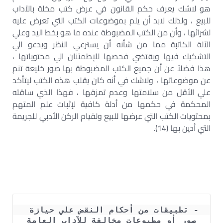
هو لاشك يعرف حكم القانون في عرض كتب مخلة بالآداب
للبيع ، ولذلك لابد أن يلم بموضوعات الكتب التي تعرض عليه
لشرائها ، وأن من الكتب المضبوطة عنده ما هو بخط اليد وعلي
الآلة الكاتبة مما من شأنه أن يسترعي النظر ويدعو الي
التشكيك فيها ويقتضي فحصها للإطمئنان الي محتوياتها ،
هذا فضلاً عن أن جميع الكتب المضبوطة بها صور خليعة تنم
عن موضوعاتها ، ولاشك في أنه كان يقلب هذه الكتب ليتأكد
علي الأقل من سلامتها وعدم تمزقها ، فهذا الذي ساقته
المحكمة في حكمها من أدلة كافية لإثبات علم المتهم
بمحتويات الكتب التي عرضها للبيع ولقيام الركن الأدبي للجريمة
التي أدين بها (14).
- تطبيقات من أحكام النقض علي حيازة 
صور أو مطبوعات مخالفة للآداب العامة