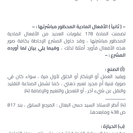
– ( ثانياً ) الأفعال المادية المحظور مباشرتها : –
تضمنت المادة 178 عقوبات العديد من الأفعال المادية
المحظور مباشرتها ، وقد حاول المشرع الإحاطة بكافة صور
هذه الأفعال فأورد أمثلة لذلك ،
وفيما يلي بيان لما أورده
المشرع : –
(أ) الصنع :
ويفيد العمل أو الإبتكار أو الخلق لأول مرة ، سواء كان في
صورة فنية أم مجرد تعبير ذهني ، كما تشمل الصناعة التقليد
والنقل عن شيء آخر ، أو التعديل والتغيير والإضافة (4).
ـــــــــــــــــ
(4) أنظر الاستاذ السيد حسن البغال : المرجع السابق ، بند 817
ص 438 ومابعدها.
(ب) الحيازة :