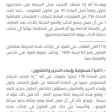
ويلاحظ أنه إذا ضبطت الأشياء محل الجريمة فإن مصادرتها
تكون وفقاً لنص المادة 30 من قانون العقوبات ، كما نصت
المادة 736 من التعليمات العامة للنيابات ( التعليمات القضائية
) علي أن ترسل جميع الكتب والصور المخلة بالآداب بعد التصرف
في القضايا الخاصة بها أو الفصل في قضاياها نهائياً الي مكتب
حماية الآداب بوزارة الداخلية لمصادرتها.
ـــــــــــــــــــــــــــ
(13) الغي العقاب علي العود فى ارتكاب هذه الجريمة بمقتضي
القانون رقم 93 لسنة 1995 ، وكانت عقوبة العود هي الحبس
والغرامة معاً.
– ( ثانياً ) مسئولية رؤساء التحرير والناشرون :
تنص المادة 178 مكرراً عقوبات علي أنه ” إذا ارتكبت الجرائم
المنصوص عليها في المادة السابقة عن طريق الصحف يكون
رؤساء التحرير والناشرون مسئولين كفاعلين أصليين بمجرد النشر
“. وتقع هذه الجريمة تامة بمجرد النشر ، أما قبل ذلك فإنه لا
جريمة ، ويرجع ذلك الي أن فعل النشر يعتبر بمثابة بداية مرحلة
التوزيع ، وتأسيساً علي ذلك فإن الشروع في ارتكاب هذه