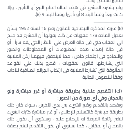
للتأجير لشخص واحد.
ولم يشترط المشرع في هذه الحالة اتمام البيع أو التأجير ، وإلا
كانت بيعاً وفقاً للبند 8 أو تأجيراً وفقاً للبند 9 (8).
ـــــــــــــــــــــــــ
(8) عبرت المذكرة الايضاحية للقانون رقم 16 لسنة 1952 بشأن
تعديل المادة 178 عقوبات عن ذلك بقولها أن المشرع قد جنـح
الي العقاب حتي فى حالة العرض علي الأنظار الذي يقع سراً ، أو
فى حالة إهداء هذه المطبوعات أو المخطوطات والصور
والنماذج فى اجتماع خاص ، مما لايتحقق فيهمـا ركن العلانية
التي يشترطها قانون العقوبات ، فخرج بذلك علي القواعد
المألوفة التي تشترط العلانية فى ارتكاب الجرائم المنافية للآداب
وفقاً للنصوص الحالية.
(ك) التقديم علانية بطريقة مباشرة أو غير مباشرة ولو
بالمجان وفي أي صورة من الصور :
ويقصد بالتقديم وضع الشيء بين يدي الآخرين ، سواء كان ذلك
بطريقة مباشرة كالتسليم للإطلاع ، أو غير مباشرة كترك الشيء
للغير لإتاحة الفرصة له للإطلاع عليه ، ويستوي أن يكون ذلك
بالمجان أو بمقابل ، كما يستوي أن يكون التقديم للغير بصفة