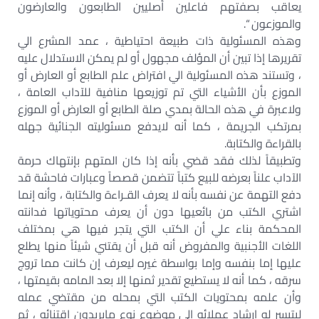
يعاقب بصفتهم فاعلين أصليين الطابعون والعارضون
والموزعون “.
وهذه المسئولية ذات طبيعة احتياطية ، عمد المشرع الي
تقريرها إذا تبين أن المؤلف مجهول أو لم يمكن الاستدلال عليه
، وتستند هذه المسئولية الي افتراض علم الطابع أو العارض أو
الموزع بأن الأشياء التي تم توزيعها منافية للآداب العامة ،
ولاعبرة في هذه الحالة بمدي صلة الطابع أو العارض أو الموزع
بمرتكب الجريمة ، كما أنه لايدفع مسئوليته الجنائية جهله
بالقراءة والكتابة.
وتطبيقاً لذلك فقد قضي بأنه إذا كان المتهم بإنتهاك حرمة
الآداب علناً بعرضه للبيع كتباً تتضمن قصصاً وعبارات فاحشة قد
دفع التهمة عن نفسه بأنه لا يعرف القـراءة والكتابة ، وأنه إنما
اشتري الكتب من بائعيها دون أن يعرف محتوياتها فدانته
المحكمة بناء علي أن الكتب التي يتجر فيها هي بمختلف
اللغات الأجنبية والمفروض أنه قبل أن يقتني شيئاً منها يطلع
عليها إما بنفسه وإما بواسطة غيره ليعرف إن كانت مما تروج
سرقه ، كما أنه لا يستطيع تقدير ثمنها إلا بعد المامه بقيمتها ،
وأن علمه بمحتويات الكتب التي بمحله من مقتضي عمله
ليتيسر له ارشاد عملائه الي موضوع نوع مايريدون اقتنائه ، ثم