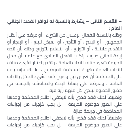
– القسم الثانى – يشترط بالنسبة له توافر القصد الجنائي
العام :
وذلك بالنسبـة لأفعال الإعـلان عن الشيء ، أو عرضه علي أنظـار
الجمهـور ، أو البيـع ، أو التأجير ، أو العرض للبيع ، أو الإيجار أو
التقديم علانيـة ، أو التوزيع ، أو التسليم للتوزيع. وذلك بأن تتجه
إرادة الجاني صـوب ارتكاب الفعـل المـادي مع علمه بأن محل
الجريمة شيء مناف للآداب العامة ، وتقدير اعتبار الشيء مناف
للآداب العامة متروك لمحكمة الموضوع ، ولذلك فإنه يجب
علي المحكمة أن تعرض في وضوح كنه الشيء المخل بالآداب
العامة ، وتعرضه علي بساط البحث والمناقشة بالجلسة في
حضور الخصوم ليبدي كل منهم رأيه فيه.
وتطبيقاً لذلك فقد قضي بأنه لايكفي اطلاع المحكمة وحدها
علي الصور موضوع الجريمة ، بل يجب كإجراء من إجراءات
المحاكمة في جريمة حيازة
وتطبيقاً لذلك فقد قضي بأنه لايكفي اطلاع المحكمة وحدها
علي الصور موضوع الجريمة ، بل يجب كإجراء من إجراءات