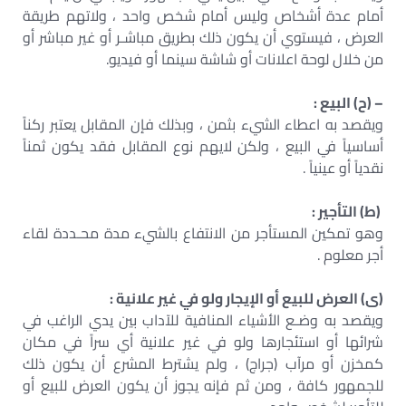
أمام عدة أشخاص وليس أمام شخص واحد ، ولاتهم طريقة
العرض ، فيستوي أن يكون ذلك بطريق مباشـر أو غير مباشر أو
من خلال لوحة اعلانات أو شاشة سينما أو فيديو.
– (ح) البيع :
ويقصد به اعطاء الشيء بثمن ، وبذلك فإن المقابل يعتبر ركناً
أساسياً في البيع ، ولكن لايهم نوع المقابل فقد يكون ثمناً
نقدياً أو عينياً .
(ط) التأجير :
وهو تمكين المستأجر من الانتفاع بالشيء مدة محـددة لقاء
أجر معلوم .
(ى) العرض للبيع أو الإيجار ولو في غير علانية :
ويقصد به وضـع الأشياء المنافية للآداب بين يدي الراغب في
شرائها أو استئجارها ولو في غير علانية أي سراً في مكان
كمخزن أو مرآب (جراج) ، ولم يشترط المشرع أن يكون ذلك
للجمهور كافة ، ومن ثم فإنه يجوز أن يكون العرض للبيع أو