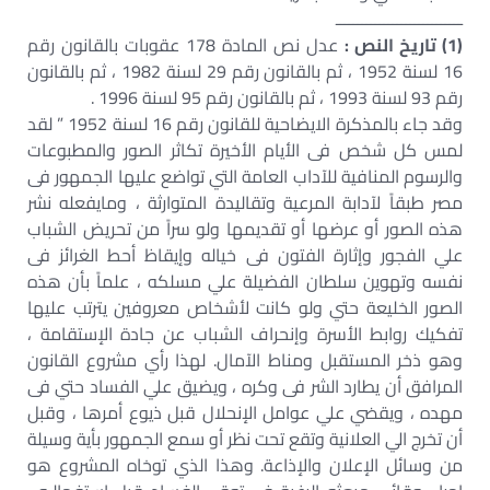
ـــــــــــــــــــــــــــــ
(1) تاريخ النص :
عدل نص المادة 178 عقوبات بالقانون رقم
16 لسنة 1952 ، ثم بالقانون رقم 29 لسنة 1982 ، ثم بالقانون
رقم 93 لسنة 1993 ، ثم بالقانون رقم 95 لسنة 1996 .
وقد جاء بالمذكرة الايضاحية للقانون رقم 16 لسنة 1952 ” لقد
لمس كل شخص فى الأيام الأخيرة تكاثر الصور والمطبوعات
والرسوم المنافية للآداب العامة التي تواضع عليها الجمهور فى
مصر طبقاً لآدابة المرعية وتقاليدة المتوارثة ، ومايفعله نشر
هذه الصور أو عرضها أو تقديمها ولو سراً من تحريض الشباب
علي الفجور وإثارة الفتون فى خياله وإيقاظ أحط الغرائز فى
نفسه وتهوين سلطان الفضيلة علي مسلكه ، علماً بأن هذه
الصور الخليعة حتي ولو كانت لأشخاص معروفين يترتب عليها
تفكيك روابط الأسرة وإنحراف الشباب عن جادة الإستقامة ،
وهو ذخر المستقبل ومناط الآمال. لهذا رأي مشروع القانون
المرافق أن يطارد الشر فى وكره ، ويضيق علي الفساد حتي فى
مهده ، ويقضي علي عوامل الإنحلال قبل ذيوع أمرها ، وقبل
أن تخرج الي العلانية وتقع تحت نظر أو سمع الجمهور بأية وسيلة
من وسائل الإعلان والإذاعة. وهذا الذي توخاه المشروع هو