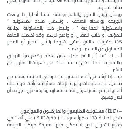
الجريمة غير متصور وذلك لإنتفاء العلانية في حالة الشروع وهي
مناط التجريم.
ويسأل رئيس التحرير والناشر بوصفه فاعلاً أصلياً إذا وقعت
الجريمة بواسطة الصحف ، وتسمي هـذه المسئولية ”
بالمسئولية المفترضة ” ، ولايخل ذلك بالمسئولية الجنائية
للمؤلف أو كاتب المقال أو واضح الرسم. وقد تضمنت المادة
195 عقوبات حالتين يعفي فيهما رئيس التحرير أو المحرر
المسئول عن القسم ، وهما :
أ – إذا ثبت أن النشر حصل بدون علمه وقدم من الأوراق
والمعلومات ما أمكن به المساعدة علي معرفة المسئول عن
النشر.
ب – إذا أرشد في أثناء التحقيق عن مرتكبي الجريمة وقدم كل
ما لديه من معلومات وأوراق لإثبات مسئوليته وأثبت فوق ذلك
أنه لو لم يتم النشر لعرض نفسه لخسارة وظيفته في الجريدة أو
لضرر جسيم.
– ( ثالثاً ) مسئولية الطابعون والعارضـون والموزعون
تنص المـادة 178 مكرراً عقوبـات ( فقرة ثانية ) علي أنه ” في
جميع الأحوال التي لا يمكن فيها معرفة مرتكب الجريمة