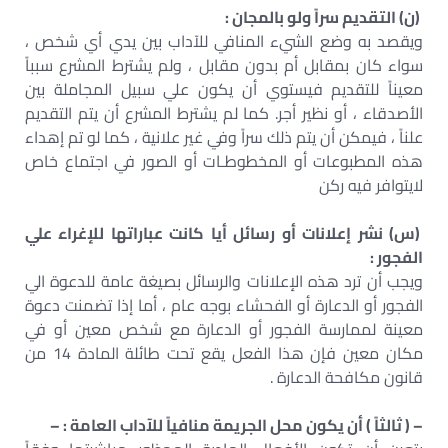
(ن) التقديم سراً ولو بالمجان :
ويقصد به وضع الشيء المنافي للآداب بين يدي أي شخص ،
سواء كان بمقابل أم بدون مقابل ، ولم يشترط المشرع سبباً
معيناً للتقديم فيستوي أن يكون علي سبيل المجاملة بين
الأصدقاء ، أو نظير أجر. كما لم يشترط المشرع أن يتم التقديم
علناً ، فيمكن أن يتم ذلك سراً وفي غير علانية ، كما لو تم إهداء
هذه المطبوعات أو المخطوطـات أو الصور في اجتماع خاص
لايتوافر فيه ركن
(س) نشر إعلانات أو رسائل أيا كانت عباراتها للإغراء علي
الفجور :
ويجب أن ترد هذه الإعلانات والرسائل بصيغة عامة للدعوة الي
الفجور أو الدعارة أو الفحشاء بوجه عام ، أما إذا تضمنت دعوة
معينة لممارسة الفجور أو الدعارة مع شخص معين أو في
مكان معين فإن هذا الفعل يقع تحت طائلة المادة 14 من
قانون مكافحة الدعارة .
– ( ثالثاً ) أن يكون محل الجريمة منافياً للآداب العامة : –