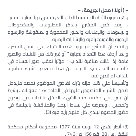
– ( أولاً ) محل الجريمة : –
وهو صورة الأداة المنافية للآداب التي تتحقق بها غواية النفس
، وقد خص المشرع بالذكر المطبوعات والمخطوطات
والرسومات والإعلانات والصور المحفورة والمنقوشة والرسوم
اليدوية والفوتوغرافية والإشارات الرمزية.
ويلاحظ أن المشرع لم يورد هذه الأشياء علي سبيل الحصر ،
وإنما أردف هذا التعداد بعبارة ” أو غير ذلك من الأشياء والصور
عامة إذا كانت منافية للآداب ” مؤثراً تعقب صور الفساد في
كافـة مظانه ، حتي لا ينـد عن تعداده بعض أشياء منافيـة
للآداب لم تندرج فيه.
وتأسيساً علي ذلك فإنه يترك لقاضي الموضوع تحديد مايدخل
ضمن الأشياء المنصوص عليها في المادة 178 عقوبات ، بشرط
أن يبين في حكمه كنه الشيء المخل بالآداب في وضوح
وتفصيل ، ويعرضه علي بساط البحث والمناقشة بالجلسة في
حضور الخصوم ليبدي كل منهم رأيه فيه (3) .
ـــــــــــــــــــــــــ
(3) أنظر نقض 12 يونيه سنة 1977 مجموعة أحكام محكمة
النقض س 28 رقم 156 ص 746 .