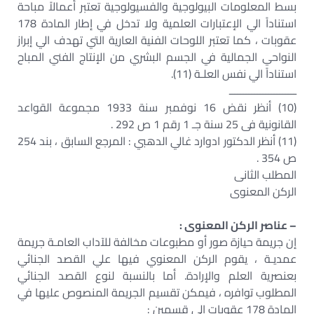
بسط المعلومات البيولوجية والفسيولوجية تعتبر أعمالاً مباحة
استناداً الي الإعتبارات العلمية ولا تدخل في إطار المادة 178
عقوبات ، كما تعتبر اللوحات الفنية العارية التي تهدف الي إبراز
النواحي الجمالية في الجسم البشري من الإنتاج الفني المباح
استناداً الي نفس العلـة (11).
ــــــــــــــــــــــــ
(10) أنظر نقض 16 نوفمبر سنة 1933 مجموعة القواعد
القانونية فى 25 سنة جـ 1 رقم 1 ص 292 .
(11) أنظر الدكتور ادوارد غالي الدهبي : المرجع السابق ، بند 254
ص 354 .
المطلب الثانى
الركن المعنوى
– عناصر الركن المعنوى :
إن جريمة حيازة صور أو مطبوعات مخالفة للآداب العامـة جريمة
عمديـة ، يقوم الركن المعنوي فيها علي القصد الجنائي
بعنصرية العلم والإرادة. أما بالنسبة لنوع القصد الجنائي
المطلوب توافره ، فيمكن تقسيم الجريمة المنصوص عليها في
المادة 178 عقوبات الي قسمين :