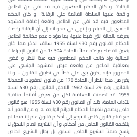
الرقابة”. و كان الحكم المطعون فيه قد نفي عن الطاعن
واقعة عليها السلطة القائمة علي الرقابة”. و كان الحكم
المطعون فيه قد نفي عن الطاعن واقعة إضافة المشهد
الجنسي إلي الفيلم و إنتهي في مدوناته إلي أن الرقابة رخصت
بعرضه بالحالة التي ضبط عليها، بما مؤداه عدم مخالفة الطاعن
لأحكام القانون رقم 430 لسنة 1955 سالف الذكر مما كان
يتعين القضاء ببراءته عملاً بالمادة 304 /1 من قانون الإجراءات
الجنائية وإذ خالف الحكم المطعون فيه هذا النظر و قضي
بمعاقبة الطاعن عن واقعة عرض المشهد الجنسي علي
الجمهور فإنه يكون بني علي خطأ في تطبيق القانون – و لا
يغير من هذا النظر أن المادة 178 من قانون العقوبات المعدلة
بالقانون رقم 29 لسنة 1982 اللاحق للقانون رقم 430 لسنة
1955 قد تضمنت المعاقبة لكل من يعرض أفلاماً منافية
للأداب العامة، ذلك أن القانون رقم 430 لسنة 1955 هو قانون
خاص يتضمن تنظيماً لأحكام الجرائم الواردة به، و من المقرر أنه
مع قيام قانون خاص لا يرجع إلي أحكام قانون عام إلا فيما لم
ينتظمه القانون الخاص من أحكام، و أن التشريع العام اللاحق لا
ينسخ ضمناً التشريع الخاص السابق بل يظل التشريع الخاص