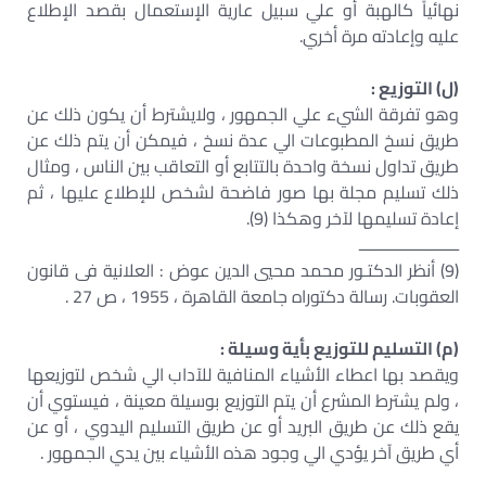
نهائياً كالهبة أو علي سبيل عارية الإستعمال بقصد الإطلاع
عليه وإعادته مرة أخري.
(ل) التوزيع :
وهو تفرقة الشيء علي الجمهور ، ولايشترط أن يكون ذلك عن
طريق نسخ المطبوعات الي عدة نسخ ، فيمكن أن يتم ذلك عن
طريق تداول نسخة واحدة بالتتابع أو التعاقب بين الناس ، ومثال
ذلك تسليم مجلة بها صور فاضحة لشخص للإطلاع عليها ، ثم
إعادة تسليمها لآخر وهكذا (9).
ـــــــــــــــــــــــ
(9) أنظر الدكتـور محمد محيي الدين عوض : العلانية فى قانون
العقوبات. رسالة دكتوراه جامعة القاهرة ، 1955 ، ص 27 .
(م) التسليم للتوزيع بأية وسيلة :
ويقصد بها اعطاء الأشياء المنافية للآداب الي شخص لتوزيعها
، ولم يشترط المشرع أن يتم التوزيع بوسيلة معينة ، فيستوي أن
يقع ذلك عن طريق البريد أو عن طريق التسليم اليدوي ، أو عن
أي طريق آخر يؤدي الي وجود هذه الأشياء بين يدي الجمهور .