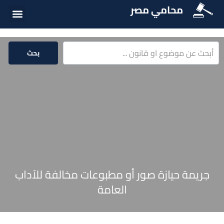
محامي مصر
الخدمات الق
المكتبة الق
بحث
جريمة حيازة صور أو مطبوعات مخالفة للآداب
العامة