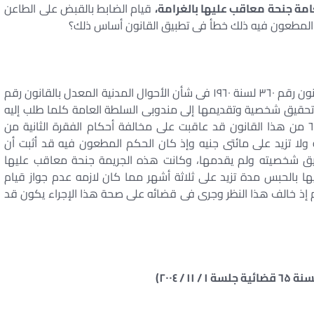
مة جنحة معاقب عليها بالغرامة،
قيام الضابط بالقبض على الطاعن
كم المطعون فيه ذلك خطأ فى تطبيق القانون أساس ذلك؟
– القاعدة لما كانت الفقرة الثانية من المادة ۵۰ من القانون رقم ۳٦۰ لسنة ۱۹٦۰ فى شأن الأحوال المدنية المعدل بالقانون رقم
 بطاقة تحقيق شخصية وتقديمها إلى مندوبى السلطة العامة كلما طلب إليه
ذلك للإطلاع عليها، وكانت الفقرة الثانية من المادة ٦۸ من هذا القانون قد عاقبت على مخالفة أحكام الفقرة الثانية من
ئة جنيه ولا تزيد على مائتى جنيه وإذ كان الحكم المطعون فيه قد أثبت أن
يق شخصيته ولم يقدمها، وكانت هذه الجريمة جنحة معاقب عليها
يها بالحبس مدة تزيد على ثلاثة أشهر مما كان لازمه عدم جواز قيام
م إذ خالف هذا النظر وجرى فى قضائه على صحة هذا الإجراء يكون قد