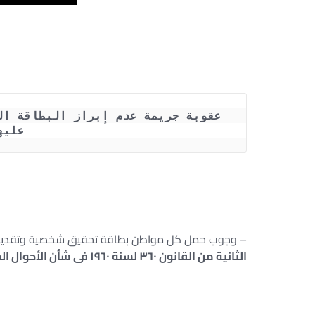
عليه
– وجوب حمل كل مواطن بطاقة تحقيق شخصية وتقديمها
الثانية من القانون ۳٦۰ لسنة ۱۹٦۰ فى شأن الأحوال المدنية المعدل بالقانون رقم ۱٤۳ لسنة ۱۹۹٤.