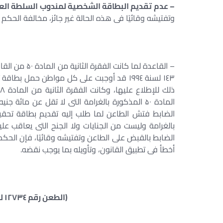
– عدم تقديم البطاقة الشخصية لمندوب السلطة العا
وتفتيشه وقائيًا فى هذه الحالة غير جائز، مخالفة الح
۱٤۳ لسنة ۱۹۹٤ قد أوجبت على كل مواطن حمل
المادة ۵۰ المذكورة بالغرامة التى لا تقل عن ما
الضابط فتش الطاعن لما طلب إليه تقديم بطاقة تحق
بالغرامة وليست من الجنايات ولا الجنح التى يعاقب عل
الضابط بالقبض على الطاعن وتفتيشه وقائيًا، فإن الحك
أخطأ فى تطبيق القانون، وتأويله بما يوجب نقضه.
(الطعن رقم ۱۲۷۳٤ لسنة ٦۵ قضائية جلسة ۱ / ۱۱ / ۲۰۰٤)