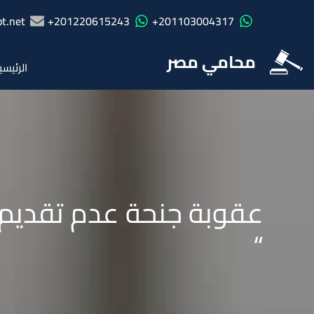
t.net
201220615243+
201103004317+
محامي مصر
الرئيسي
عقوبة جنحة عدم تقديم 
“