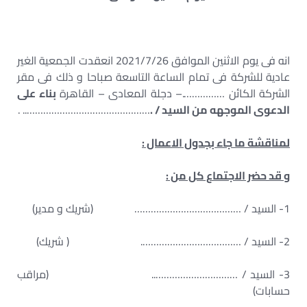
انه فى يوم الاثنين الموافق 2021/7/26 انعقدت الجمعية الغير
عادية للشركة فى تمام الساعة التاسعة صباحا و ذلك فى مقر
الشركة الكائن …………….– دجلة المعادى – القاهرة
بناء على
الدعوى الموجهه من السيد / .
……………………………………….. .
لمناقشة ما جاء بجدول الاعمال :
و قد حضر الاجتماع كل من :
1- السيد / ………………………………… (شريك و مدير)
2- السيد / ………………………………. ( شريك)
3- السيد / ………………………….. (مراقب
حسابات)