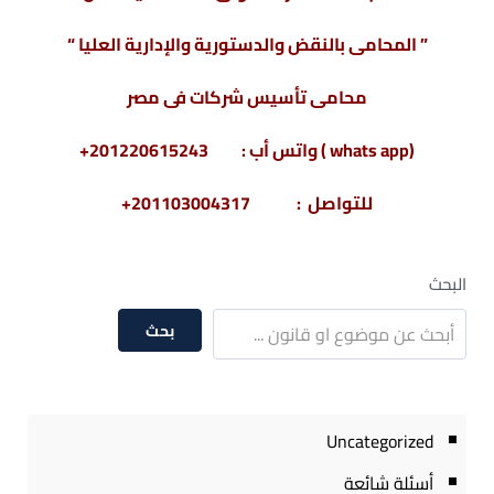
” المحامى بالنقض والدستورية والإدارية العليا “
محامى تأسيس شركات فى مصر
(whats app ) واتس أب : 201220615243+
للتواصل : 201103004317+
البحث
بحث
Uncategorized
أسئلة شائعة