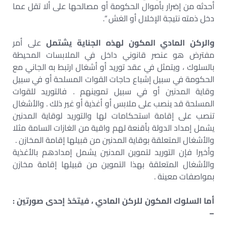
أحدثه من إضرار بأموال الحكومة أو مصالحها على ألا تقل عما
دخل ذمته نتيجة الإخلال أو الغش “.
والركن المادي المكون لهذه الجناية يشتمل
على أمر
مفترض هو عنصر قانوني داخل في الملابسات المحيطة
بالسلوك ، ويتمثل في عقد توريد أو أشغال ارتبط به الجاني مع
الحكومة في سبيل إشباع حاجات القوات المسلحة أو في سبيل
وقاية المدنين أو في سبيل تموينهم . فالتوريد للقوات
المسلحة قد ينصب على ملابس أو أغذية أو غير ذلك . والأشغال
تنصب على إقامة استحكامات لها والتوريد لوقاية المدنين
يشمل إمداد الدولة بأقنعة لهم واقية من الغازات السامة مثلا
والأشغال المتعلقة بوقاية المدنين من قبيلها إقامة المخازن .
وأخيرا فإن التوريد لتموين المدنين يشمل إمدادهم بالأغذية
والأشغال المتعلقة بهذا التموين من قبيلها إقامة مخازن
بمواصفات معينة .
أما السلوك المكون للركن المادي ، فيتخذ إحدى صورتين :
–