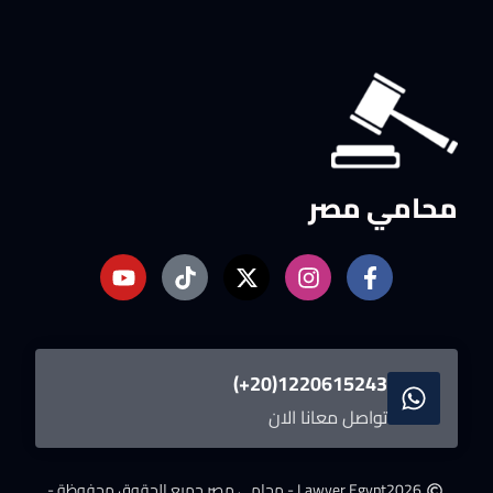
محامي مصر
1220615243(20+)
تواصل معانا الان
2026
Lawyer Egypt - محامى مصر.
جميع الحقوق محفوظة -