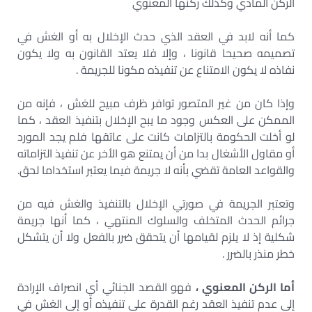
الركن المادي وكذلك ركنها المعنوي
كما أنه لابد في العقد الذي حدث الإخلال به أو الغش في
تصميمه صحيحا قانونا ، وإلا فلا يعتد القانون به ولا يكون
نفاذه لا يكون الامتناع عن تنفيذه مكونا للجريمة .
وإذا كان من غير المتصور توافر ظرف مبيح للغش ، فإنه من
الممكن على العكس وجود ما يبح الإخلال بتنفيذ العقد ، كما
لو أخلت الحكومة بالتزامات كانت على عاتقها فلم يجد المورد
أو مقاول الأشغال بدا من أن يمتنع هو الأخر عن تنفيذ التزاماته
والقواعد العامة تقضي بأنه لا جريمة فيما يعتبر استخداما لحق.
وتعتبر الجريمة في صورتي الإخلال بالتنفيذ والغش فيه من
جرائم الحدث المتخلف والسلوك المنتهي ، كما أنها جريمة
شكلية إذ لا يلزم لقيامها أن يتحقق ضرر بالفعل ولا أن يتشكل
خطر منذر بالضرر .
أما الركن المعنوي ،
فهو القصد الجنائي أي انصراف الإرادة
إلى عدم تنفيذ العقد رغم القدرة على تنفيذه أو إلى الغش في