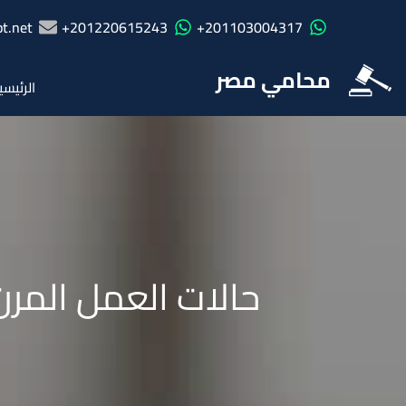
t.net
201220615243+
201103004317+
محامي مصر
الرئيسي
حالات العمل المرن فى ق