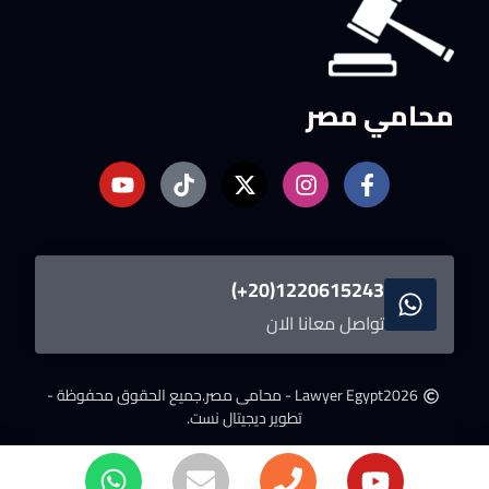
محامي مصر
1220615243(20+)
تواصل معانا الان
2026
Lawyer Egypt - محامى مصر.
جميع الحقوق محفوظة -
تطوير ديجيتال نست.