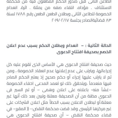
الطاعن الثانى قبل صدور الحكم المطعون فيه من محكمة
الاستئناف . مؤداه. انتفاء صفه من يمثلة . اثرة. انعدام
الخصومة للطاعن الثانى وبطلان الطعن الطعن رقم ١٧٨٨ لسنة
٨٣ قضائيةالصادر بجلسة ٢٠١٩/٠٢/١٧
الحالة الثانية : – انعدام وبطلان الحكم بسبب عدم اعلان
الخصم بصحيفة افتتاح الدعوى
حيث صحيفة افتتاح الدعوى هي الأساس الذى تقوم عليه كل
إجراءاتها، ويترتب على عدم إعلانها عدم انعقاد الخصومة ، ومن
ثم لا يترتب عليها إجراء أو حكم صحيح إذ يعتبر الحكم الصادر
فيها منعدماً ،ويتحقق ذلك لو تعمد المدعى اخفاء الخصومة
–غشاً منه- باعلانه على اعلان وهمى – أو تم السير فى
الدعوى مظنة من أن الصحيفة معلنة وتبين بعد ذلك أنها غير
معلنة.أو لبطلان الاعلان بسبب الخطأ مثل اعلان الشركات على
غير مركزها الرئيسى وقد قضت محكمة النقض:- (( المقرر– في
قضاء محكمة النقض – أن صحيفة افتتاح الدعوى هي