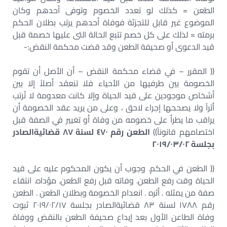
الطعن = كذلك لو تعدد الخصوم وتوفى أحدهم وكان
الموضوع غير قابل للتجزئة فوفاة أحدهم يرتب بطلان الحكم
برمته = لذلك على كل خصم تتبع الحالة التى عليها خصمة قبل
قيد الدعوى أو صحيفة الطعن وقد قضت محكمة النقض:-
(( المقرر – في قضاء محكمة النقض – أن الأصل أن تقوم
الخصومة بين طرفيها من الأحياء فلا تنعقد أصلاً إلا بين
أشخاص موجودين على قيد الحياة وإلا كانت معدومة لا تُرتب
أثراً ولا يصححها إجراء لاحق ، وعلى من يريد عقد الخصومة أن
يراقب ما يطرأ على خصومه من وفاة أو تغيير في الصفة قبل
اختصامهم قانوناً))
الطعن رقم ٤٧٠ لسنة ٨٧ قضائيةالصادر
بجلسة ٢٠١٩/٠٣/٠٢
(( الطعن في الحكم. وجوب أن يكون المحكوم عليه على قيد
الحياة وقت رفع الطعن. وفاته قبل رفع الطعن. مؤداه. انتقاء
صفة من يمثله . أثره . انعدام الخصومة وبطلان الطعن . الطعن
رقم ١٧٨٨ لسنة ٨٣ قضائيةالصادر بجلسة ٢٠١٩/٠٢/١٧ ثبوت
وفاة الطاعن الأول بعد إيداع صحيفة الطعن بالنقض ووفاة