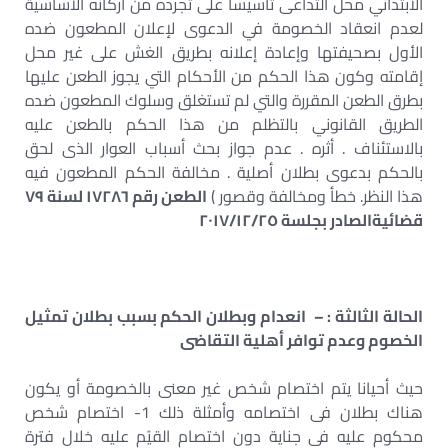
الابتدائي محل التداعى تأسيساً على تجرده من أركانه الأساسية
لعدم انعقاد الخصومة في الدعوى لإعلان المطعون ضده
الأول بصحيفتها وإعادة إعلانه بطريق الغش على غير محل
إقامته وكون هذا الحكم من الأحكام التي يجوز الطعن عليها
بطرق الطعن المقررة والتي لم تستغلق وسلوك المطعون ضده
الطريق القانوني بالتظلم من هذا الحكم بالطعن عليه
بالاستئناف . أثره . عدم جواز بحث أسباب العوار الذى لحق
بالحكم بدعوى بطلان أصلية . مخالفة الحكم المطعون فيه
هذا النظر. خطأ ومخالفة وقصور )
الطعن رقم ١٧٢٨٦ لسنة ٧٩
قضائيةالصادر بجلسة ٢٠١٧/١٢/٢٥
الحالة الثالثة : – انعدام وبطلان الحكم بسبب بطلان تمثيل
الخصوم وعدم توافر أهلية التقاضى
حيث أحيانا يتم اختصام شخص غير معنى بالخصومة أو يكون
هناك بطلان فى اختصامه وأمثلة ذلك 1- اختصام شخص
محكوم عليه فى جناية دون اختصام القيًم عليه خلال فترة