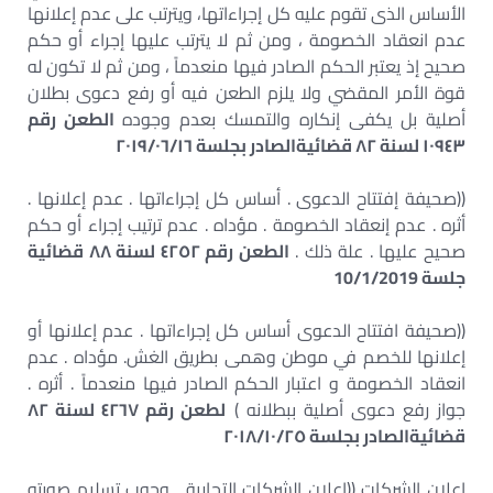
الأساس الذى تقوم عليه كل إجراءاتها، ويترتب على عدم إعلانها
عدم انعقاد الخصومة ، ومن ثم لا يترتب عليها إجراء أو حكم
صحيح إذ يعتبر الحكم الصادر فيها منعدماً ، ومن ثم لا تكون له
قوة الأمر المقضي ولا يلزم الطعن فيه أو رفع دعوى بطلان
أصلية بل يكفى إنكاره والتمسك بعدم وجوده
الطعن رقم
١٠٩٤٣ لسنة ٨٢ قضائيةالصادر بجلسة ٢٠١٩/٠٦/١٦
((صحيفة إفتتاح الدعوى . أساس كل إجراءاتها . عدم إعلانها .
أثره . عدم إنعقاد الخصومة . مؤداه . عدم ترتيب إجراء أو حكم
صحيح عليها . علة ذلك .
الطعن رقم ٤٢٥٢ لسنة ٨٨ قضائية
جلسة 10/1/2019
((صحيفة افتتاح الدعوى أساس كل إجراءاتها . عدم إعلانها أو
إعلانها للخصم في موطن وهمى بطريق الغش. مؤداه . عدم
انعقاد الخصومة و اعتبار الحكم الصادر فيها منعدماً . أثره .
جواز رفع دعوى أصلية ببطلانه )
لطعن رقم ٤٢٦٧ لسنة ٨٢
قضائيةالصادر بجلسة ٢٠١٨/١٠/٢٥
اعلان الشركات ((إعلان الشركات التجارية . وجوب تسليم صورته