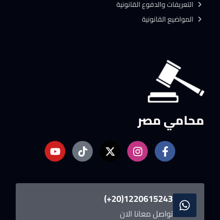
التعريفات والدفوع القانونية
المواضيع القانونية
محامي مصر
1220615243(20+)
تواصل معانا الان