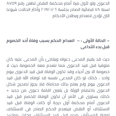
الدعوى ولو لأول مرة أمام محكمة النقض لطعن رقم ٨٧٥٩
لسنة ٧٨ قضائية الصادر بجلسة ٢٠١٩/٠١/٠٦ وأكثر الحالات شيوعا
التى تؤدى لانعدام وبطلان الأحكام
– الحالة الأولى : –
انعدام الحكم بسبب وفاة أحد الخصوم
قبل بدء التداعى
حيث قد يقيم المدعى دعواه ويفاجئ بأن المدعى عليه كان
متوفيا قبل قيد الدعوى مما تنعدم معه الخصومة حيث لا
خصومة الا بين أحياء وقد تكون الوفاة قبل قيد الدعوى بيوم
واحد ، كذلك لو كان المدعى نفسه قد توفاه الله قبل قيد
الدعوى بيوم ولم يعلم بذلك محاماة فلا يجوز تصحيح شكل
الدعوى باختصام الورثة بل يتعين اقامة دعوى من جديد =
كذلك يستوى فى الأمر أن تكون الوفاة للخصم قبل قيد
الدعوى أمام محكمة أول درجة أو كانت الوفاة قبل قيد
الاستئناف أو النقض فينعدم الحكم الصادر فى الاستئناف
لوفاة المستأنف ضده قبل قيد الاستئناف وخلال مواعيد