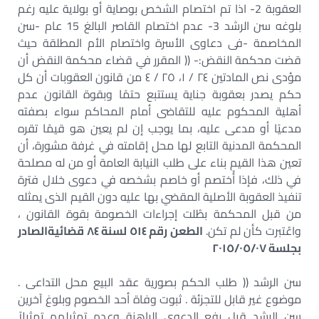
العقوبة 2- اذا تم اختصام الشخص بوصاية أو بولاية عليه رغم
بلوغه سن الرشد 3- عدم اختصام القاصر البالغ 15 عام -سن
المخاصمة -فى دعاوى الأسرة واختصام الأم المطلقة حيث
قضت محكمة النقض:- (( المقرر في قضاء محكمة النقض أن
مؤدى نص المادتين ٢٤ / ١، ٢٥ / ٤ من قانون العقوبات أن كل
حكم يصدر بعقوبة جناية يستتبع حتمًا وبقوة القانون عدم
أهلية المحكوم عليه للتقاضى أمام المحاكم سواء بصفته
مدعيًا أو مدعى عليه، بما يوجب إن لم يعين هو قيمًا تقره
المحكمة المدنية التابع لها محل إقامته في غرفة مشورة، أن
تعين هذا القيم بناء على طلب النيابة العامة أو من له مصلحة
في ذلك، فإذا أُختصم أو خاصم بشخصه في دعوى خلال فترة
تنفيذ العقوبة الأصلية المقضي بها عليه دون القيم الذى يمثله
من قبل المحكمة بطُلت إجراءات الخصومة بقوة القانون ،
واعُتبرت كأن لم تكن.
الطعن رقم ٥١٤ لسنة ٨٤ قضائيةالصادر
بجلسة ٢٠١٥/٠٥/٠٧
سن الرشد (( طلب الحكم بصورية عقد البيع محل التداعى .
موضوع غير قابل للتجزئة . ثبوت وفاة أحد الخصوم وبلوغ آخرين
سن الرشد قبل رفع الدعوى الراهنة وعدم تمثيلهم تمثيلاً