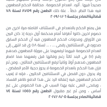
صحيحاً فيها . أثره . انعدام الخصومة . مخالفة الحكم المطعون
فيه هذا النظر. خطأ . علة ذلك
الطعن رقم ٨٧٥٩ لسنة ٧٨
قضائيةالصادر بجلسة ٢٠١٩/٠١/٠٦
هل يمنع الحكم بالانعدام فى الاستئناف اقامته مرة اخرى من
خصوم اخرين كانوا أطرافا أمام محكمة أول درجة إذ كان البين
من الأوراق ومدونات الحكم المطعون فيه أن الحكم السابق
صدوره في الاستئنافين رقمى … ، … لسنة ٥٨ ق قد انتهى إلى
انعدام الخصومة فيهما لرفعهما على مورثة المطعون ضدهم
رقم (٧) في البند ثالثاً رغم وفاتها قبل رفعهما مما اضطر
المطعون ضدهم أولاً وثانياً لرفع الاستئنافين الماثلين ، ومن ثم
فإن هذا الحكم بانعدام الخصومة لا يحوز حجية الأمر المقضي ،
ولا يحول دون الفصل في الاستئنافين الحاليين ، فإنه لا يُعيب
الحكم المطعون فيه إغفاله الرد على هذا الدفع ظاهر الفساد
، ويضحى النعى عليه بهذا السبب في هذا الخصوص على غير
أساس ، ومن ثم غير مقبول
الطعن رقم ١٥٤٥ لسنة ٧٤
قضائيةالصادر بجلسة ٢٠١٧/٠٨/٠٥