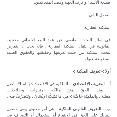
طبيعة الأشياء وعرف الجهة وقصد المتعاقدين.
الفصل الثاني
الملكية العقارية
في إطار البحث القانوني عن عقد البيع الابتدائي وحجيته
القانونية في انتقال الملكية العقارية , فإنه يجب أن نتعرض
لبحث الملكية من حيث تعريفها وحقيقتها والحقوق العينية
المتفرعة عنها .
أولا :- تعريف الملكية :-
أ :- التعريف الاقتصادي :-
الملكية في الاقتصاد حقّ امتلاك أصل
، وهذا الحقّ يمنح مالكَه امتيازات وصلاحيّات
معيَّنة , والمِلْكِيَّةٌ خَاصَّةٌ :- هي مَا يَمْلِكُهُ الإِنْسَانُ ، وَيَتَصَرَّفُ فيه .
ب :- التعريف القانوني للملكية
:- هي أمر معنوي يعني حصول
المالك علي الحق في الانتفاع أو استعمال أو التصرف في