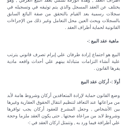
أطراف العقد , وهذه الورقة تسمي بعقد البيع العرفي , وهو
يختلف عن العقد المسجل والذي يتم توثيقه في وتسجيله في
سجلات رسمية بعد القيام بالتحقق من صفة البائع السابق
بالسجلات وبحث العين محل التعامل وغير ذلك من الإجراءات
القانونية لحماية أطراف العقد .
ماهية عقد البيع :-
البيع هو اجتماع إرادة طرفان علي إبرام تصرف قانوني يترتب
علية أنشاء التزامات متبادلة بينهم علي أحداث واقعه مادية
يقرها القانون .
أولا :- أركان عقد البيع
وضع القانون حماية لإرادة المتعاقدين أركان وشروط هامة لأبد
من مراعاتها عند التعاقد لتنظيم انتقال الحقوق العقارية وغيرها
بين الأشخاص , وجعل المشرع للعقود أركان يجب توافرها
وشروط لابد من مراعاة صحتها , حتى يكون العقد ملزما وحجة
علي أطرافة فيما ورد به , وتتمثل اركان العقد في :-