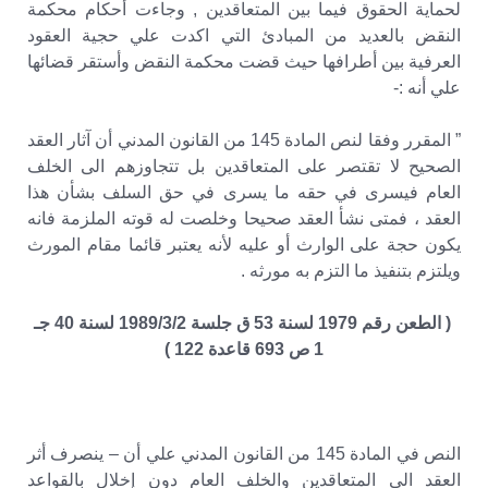
لحماية الحقوق فيما بين المتعاقدين , وجاءت أحكام محكمة
النقض بالعديد من المبادئ التي اكدت علي حجية العقود
العرفية بين أطرافها حيث قضت محكمة النقض وأستقر قضائها
علي أنه :-
” المقرر وفقا لنص المادة 145 من القانون المدني أن آثار العقد
الصحيح لا تقتصر على المتعاقدين بل تتجاوزهم الى الخلف
العام فيسرى في حقه ما يسرى في حق السلف بشأن هذا
العقد ، فمتى نشأ العقد صحيحا وخلصت له قوته الملزمة فانه
يكون حجة على الوارث أو عليه لأنه يعتبر قائما مقام المورث
ويلتزم بتنفيذ ما التزم به مورثه .
( الطعن رقم 1979 لسنة 53 ق جلسة 1989/3/2 لسنة 40 جـ
1 ص 693 قاعدة 122 )
النص في المادة 145 من القانون المدني علي أن – ينصرف أثر
العقد الى المتعاقدين والخلف العام دون إخلال بالقواعد