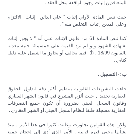
للمتعاقدين إثبات وجود الواقعة محل العقد .
حيث تنص المادة الأولي إثبات ” علي الدائن إثبات الالتزام
وعلي المدين إثبات التخلص منه ” .
كما تنص المادة 61 من قانون الإثبات علي أنه ” لا يجوز إثبات
بشهادة الشهود ولو لم تزد القيمة على خمسمائة جنيه معدله
بالقانون 18/99 . (أ‌) فيما يخالف أو يجاوز ما اشتمل عليه دليل
كتابي .
ب :- التسجيل .
جاءت التشريعات القانونية بتنظيم أكثر دقة لتداول الحقوق
العقارية تحديدا , حيث ألزم المشرع في قانون الشهر العقاري
وقانون السجل العيني بضرورة أن تكون جميع التصرفات
العقارية مسجلة طبقا لنظام السجل العيني أو الشهر العقاري .
ولكن هذه القوانين تجاوزت وغالت كثيرا في هذا الأمر , منذ
نشأتها وحتى فترة قريبة , الأمر الذي أدي إلي إحجام جميع