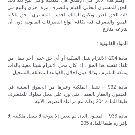
, وأهم هذه الأثار علي الإطلاق هي الملكية والتي تبيح بعد ذلك
الحق للمشتري الحالي القيام بالتصرف مرة أخري بالبيع في
ذات الحق للغير , ويكون للمالك الجديد – المشتري – حق ملكية
المبيع والتصرف فيه بكافة أنواع التصرفات القانونية دون أن
ينازعه منازع .
المواد القانونية :-
مادة 204- الالتزام بنقل الملكية أو أي حق عيني أخر ينقل من
تلقاء نفسه هذا الحق ، إذا كان محل الالتزام شيئا معينا بالذات
يملكه الملتزم ، وذلك دون إخلال بالقواعد المتعلقة بالتسجيل.
مادة 932 – تنتقل الملكية وغيرها من الحقوق العينية في
المنقول والعقار بالعقد ، متى ورد على محل مملوك للمتصرف
طبقا للمادة 204 وذلك مع مراعاة النصوص الآتية .
مادة 933 – المنقول الذى لم يتعين إلا بنوعه لا تنتقل ملكيته إلا
بإفرازه طبقا للمادة 205 .