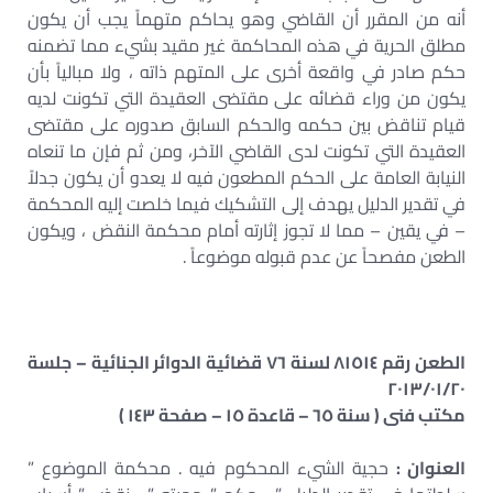
أنه من المقرر أن القاضي وهو يحاكم متهماً يجب أن يكون
مطلق الحرية في هذه المحاكمة غير مقيد بشيء مما تضمنه
حكم صادر في واقعة أخرى على المتهم ذاته ، ولا مبالياً بأن
يكون من وراء قضائه على مقتضى العقيدة التي تكونت لديه
قيام تناقض بين حكمه والحكم السابق صدوره على مقتضى
العقيدة التي تكونت لدى القاضي الآخر، ومن ثم فإن ما تنعاه
النيابة العامة على الحكم المطعون فيه لا يعدو أن يكون جدلاً
في تقدير الدليل يهدف إلى التشكيك فيما خلصت إليه المحكمة
– في يقين – مما لا تجوز إثارته أمام محكمة النقض ، ويكون
الطعن مفصحاً عن عدم قبوله موضوعاً .
الطعن رقم ٨١٥١٤ لسنة ٧٦ قضائية الدوائر الجنائية – جلسة
٢٠١٣/٠١/٢٠
مكتب فنى ( سنة ٦٥ – قاعدة ١٥ – صفحة ١٤٣ )
العنوان :
حجية الشيء المحكوم فيه . محكمة الموضوع ”