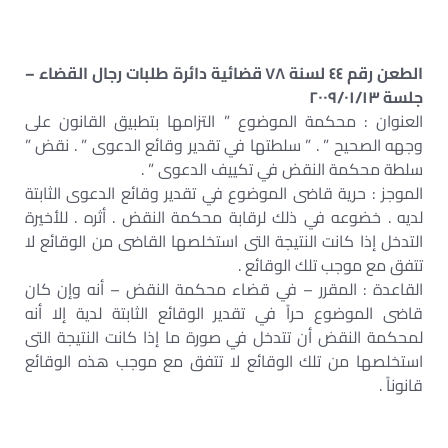
الطعن رقم ٤٤ لسنة ٧٨ قضائية دائرة طلبات رجال القضاء –
جلسة ٢٠٠٩/٠١/١٣
العنوان : محكمة الموضوع ” التزامها بتطبيق القانون على
وجهه الصحيح ” . ” سلطتها في تقدير وقائع الدعوى ” . نقض ”
سلطة محكمة النقض في تكييف الدعوى ” .
الموجز : حرية قاضى الموضوع في تقدير وقائع الدعوى الثابتة
لديه . خضوعه في ذلك لرقابة محكمة النقض . أثره . للأخيرة
التدخل إذا كانت النتيجة التى استخلصها القاضى من الوقائع لا
تتفق مع موجب تلك الوقائع .
القاعدة : المقرر – في قضاء محكمة النقض – أنه وإن كان
قاضى الموضوع حراً في تقدير الوقائع الثابتة لدية إلا أنه
لمحكمة النقض أن تتدخل في صورة ما إذا كانت النتيجة التى
استخلصها من تلك الوقائع لا تتفق مع موجب هذه الوقائع
قانوناً .