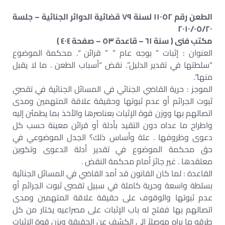
الطعن رقم ١١٠٥٢ لسنة ٧٩ قضائية الدوائر الجنائية – جلسة
٢٠١٠/٠٥/٢٠
مكتب فنى ( سنة ٦١ – قاعدة ٥٣ – صفحة ٤٠٤ )
العنوان : إثبات ” بوجه عام ” ” قرائن “. محكمة الموضوع
“سلطتها في تقدير الدليل”. نقض “أسباب الطعن . ما لا يقبل
منها”.
الموجز : حرية القاضي الجنائي في المسائل الجنائية في تقصي
ثبوت الجرائم أو عدم ثبوتها وحقيقة علاقة المتهمين ومدى
اتصالهم بها ووزن قوة الإثبات بعناصرها والأخذ بما يطمئن إليه
واطراح ما عداه دون التقيد بأدلة أو قرائن معينة حسب كل
دعوى وظروفها . علة وأساس ذلك؟ الجدل الموضوعي في
حق محكمة الموضوع في تقدير أدلة الدعوى وتكوين
معتقدها . غير جائز أمام محكمة النقض .
القاعدة : لما كان القانون قد أمد القاضي في المسائل الجنائية
بسلطة واسعة وحرية كاملة في سبيل تقصى ثبوت الجرائم أو
عدم ثبوتها والوقوف على حقيقة علاقة المتهمين ومدى
اتصالهم بها ففتح له باب الإثبات على مصراعيه يختار من كل
طرقه ما يراه موصلاً إلى الكشف عن الحقيقة ويزن قوة الإثبات