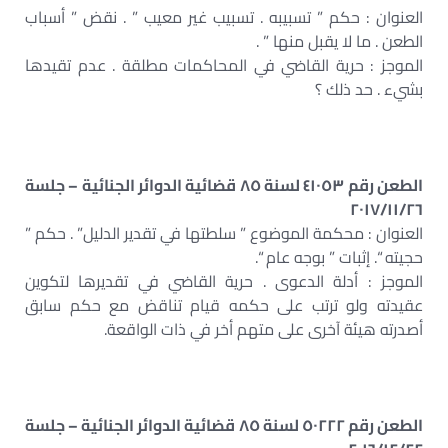
العنوان : حكم ” تسبيبه . تسبيب غير معيب ” . نقض ” أسباب
الطعن . ما لا يقبل منها ” .
الموجز : حرية القاضي في المحاكمات مطلقة . عدم تقيدها
بشيء . حد ذلك ؟
الطعن رقم ٤١٠٥٣ لسنة ٨٥ قضائية الدوائر الجنائية – جلسة
٢٠١٧/١١/٢٦
العنوان : محكمة الموضوع ” سلطتها في تقدير الدليل” . حكم ”
حجيته “. إثبات ” بوجه عام “.
الموجز : أدلة الدعوى . حرية القاضي في تقديرها لتكوين
عقيدته ولو ترتب على حكمه قيام تناقض مع حكم سابق
أصدرته هيئة آخرى على متهم أخر في ذات الواقعة.
الطعن رقم ٥٠٢٢٢ لسنة ٨٥ قضائية الدوائر الجنائية – جلسة