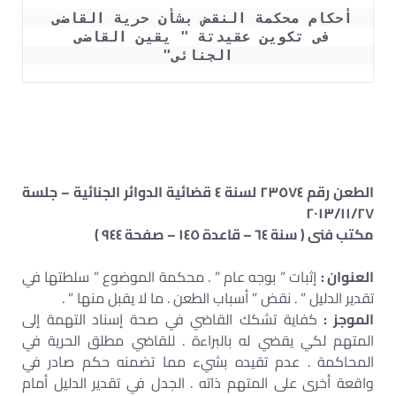
أحكام محكمة النقض بشأن حرية القاضى 
فى تكوين عقيدتة " يقين القاضى 
الجنائى"
الطعن رقم ٢٣٥٧٤ لسنة ٤ قضائية الدوائر الجنائية – جلسة
٢٠١٣/١١/٢٧
مكتب فنى ( سنة ٦٤ – قاعدة ١٤٥ – صفحة ٩٤٤ )
العنوان :
إثبات ” بوجه عام ” . محكمة الموضوع ” سلطتها في
تقدير الدليل ” . نقض ” أسباب الطعن . ما لا يقبل منها ” .
الموجز :
كفاية تشكك القاضي في صحة إسناد التهمة إلى
المتهم لكي يقضي له بالبراءة . للقاضي مطلق الحرية في
المحاكمة . عدم تقيده بشيء مما تضمنه حكم صادر في
واقعة أخرى على المتهم ذاته . الجدل في تقدير الدليل أمام