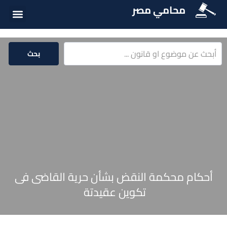
محامي مصر
أسئلة شائع
الخدمات الق
المكتبة الق
بحث
أحكام محكمة النقض بشأن حرية القاضى فى
تكوين عقيدتة