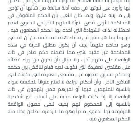
بما تتوافر به كافة العناصر القانونية للجريمة التى دان الطاعن
بها وأورد على ثبوتها في حقه أدلة سائغة من شأنها أن تؤدى
إلى ما رتبه عليها ولما كان النعى بأن الحكم المنقوض في
المحاكمة الأولى قضى بتبرئة المتهم الآخر في الدعوى لعدم
اطمئنانه لذات الشهادة التى آخذه بها الحكم المطعون فيه ,
مردوداً بما هو مقرر في قضاء هذه المحكمة من أن القاضى
وهو يحاكم متهماً يجب أن يكون مطلق الحرية في هذه
المحاكمة غير مقيد بشئ مما تضمنه حكم صادر في ذات
الواقعة على متهم آخر ، ولا مبال بأن يكون من وراء قضائه
على مقتضى العقيدة التى تكونت لديه قيام تناقض بين حكمه
والحكم السابق صدوره على مقتضى العقيدة التى تكونت لدى
القاضى الآخر . وأن أحكام البراءة لا تعتبر عنواناً للحقيقة سواء
بالنسبة للمتهمين فيها أو لغيرهم فمن يتهمون في ذات
الواقعة إلا إذا كانت البراءة مبنية على أسباب غير شخصية
بالنسبة إلى المحكوم لهم بحيث تنفى حصول الواقعة
المرفوعة بها الدعوى مادياً وهو ما لا يدعيه الطاعن وخلا منه
الحكم المطعون فيه .