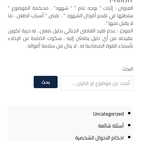
٢٠١٦/١٢/٢٢
العنوان : إثبات ” بوجه عام ” ” شهود” . محكمة الموضوع ”
سلطتها في تقدير أقوال الشهود ” . نقض ” أسباب الطعن . ما
لا يقبل منها “.
الموجز : عدم تقيد القاضى الجنائي بدليل معين . له حرية تكوين
عقيدته من أي دليل يطمئن إليه . سكوت الضابط عن الإدلاء
بأسماء القوة المصاحبة له . لا ينال من سلامة أقواله .
البحث
بحث
Uncategorized
أسئلة شائعة
احكام الاحوال الشخصية