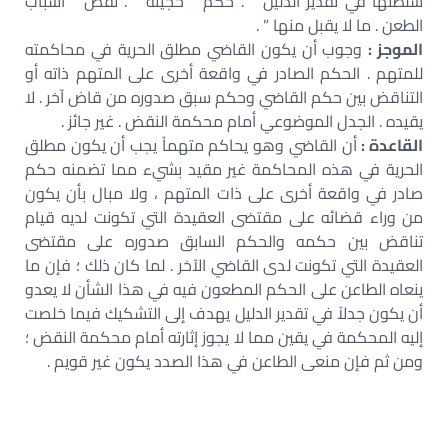
سلطتها في تقدير الدليل ” . حكم ” حجيته ” . نقض ” أسباب
الطعن . ما لا يقبل منها ” .
الموجز :
وجوب أن يكون القاضي مطلق الحرية في محاكمته
للمتهم . الحكم الصادر في واقعة أخرى على المتهم ذاته أو
التناقض بين حكم القاضي وحكم سبق صدوره من قاض آخر . لا
يقيده . الجدل الموضوعي أمام محكمة النقض . غير جائز .
القاعدة :
أن القاضي وهو يحاكم متهماً يجب أن يكون مطلق
الحرية في هذه المحاكمة غير مقيد بشيء مما تضمنه حكم
صادر في واقعة أخرى على ذات المتهم ، ولا مبال بأن يكون
من وراء قضائه على مقتضى العقيدة التي تكونت لديه قيام
تناقض بين حكمه والحكم السابق صدوره على مقتضى
العقيدة التي تكونت لدى القاضي الآخر . لما كان ذلك ؛ فإن ما
ينعاه الطاعن على الحكم المطعون فيه في هذا الشأن لا يعدو
أن يكون جدلاً في تقدير الدليل يهدف إلى التشكيك فيما خلصت
إليه المحكمة في يقين مما لا يجوز إثارته أمام محكمة النقض ؛
ومن ثم فإن منعى الطاعن في هذا الصدد يكون غير قويم .