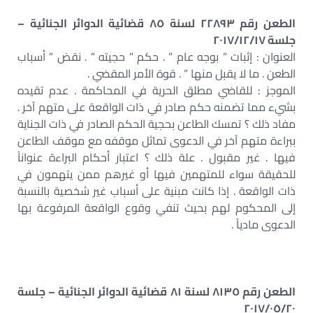
الطعن رقم ٢٢٨٩٣ لسنة ٨٥ قضائية الدوائر الجنائية –
جلسة ٢٠١٧/١٢/١٧
العنوان : إثبات ” بوجه عام ” . حكم ” حجيته ” . نقض ” أسباب
الطعن . ما لا يقبل منها ” . قوة الأمر المقضي .
الموجز : للقاضي مطلق الحرية في المحاكمة . عدم تقيده
بشيء مما تضمنه حكم صادر في ذات الواقعة على متهم آخر .
مفاد ذلك ؟ تمسك الطاعن بحجية الحكم الصادر في ذات الجناية
ببراءة متهم آخر في الدعوى تماثل موقفه مع موقف الطاعن
فيها . غير مقبول . علة ذلك ؟ اعتبار أحكام البراءة عنواناً
للحقيقة سواء للمتهمين فيها أو غيرهم ممن يتهمون في
ذات الواقعة . إذا كانت مبنية على أسباب غير شخصية بالنسبة
إلى المحكوم لهم بحيث تنفي وقوع الواقعة المرفوعة بها
الدعوى مادياً .
الطعن رقم ٨١٣٥ لسنة ٨١ قضائية الدوائر الجنائية – جلسة
٢٠١٧/٠٥/٢٠