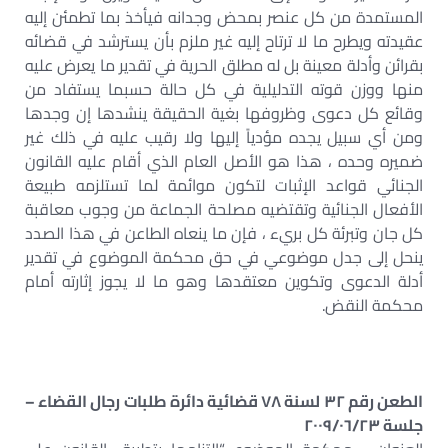
المستمدة من كل عنصر بمحض وجدانه فيأخذ بما تطمئن إليه
عقيدته ويطرح ما لا ترتاح إليه غير ملزم بأن يسترشد في قضائه
بقرائن وأدلة معينة بل له مطلق الحرية في تقدير ما يعرض عليه
منها ووزن قوته التدليلية في كل حالة حسبما يستفاد من
وقائع كل دعوى وظروفها بغية الحقيقة ينشدها إن وجدها
ومن أي سبيل يجده مؤدياً إليها ولا رقيب عليه في ذلك غير
ضميره وحده ، هذا هو الأصل العام الذي أقام عليه القانون
الجنائي قواعد الإثبات لتكون موائمة لما تستلزمه طبيعة
الأفعال الجنائية وتقتضيه مصلحة الجماعة من وجوب معاقبة
كل جان وتبرئة كل بريء ، فإن ما ينعاه الطاعن في هذا الصدد
ينحل إلى جدل موضوعي في حق محكمة الموضوع في تقدير
أدلة الدعوى وتكوين معتقدها وهو ما لا يجوز إثارته أمام
محكمة النقض.
الطعن رقم ٣٢ لسنة ٧٨ قضائية دائرة طلبات رجال القضاء –
جلسة ٢٠٠٩/٠٦/٢٣