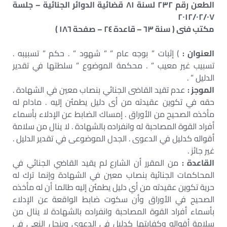
الطعن رقم ٢٣٢ لسنة ٨١ قضائية الدوائر الجنائية – جلسة
٢٠١٢/٠٢/٠٧
مكتب فنى ( سنة ٦٣ – قاعدة ٢٤ – صفحة ١٨٦ )
العنوان :
) إثبات ” بوجه عام ” ” شهود ” . حكم ” تسبيبه .
تسبيب غير معيب ” . محكمة الموضوع ” سلطتها في تقدير
الدليل ” .
الموجز :
عدم تقيد القاضى الجنائي بنصاب معين في الشهادة .
حقه في تكوين عقيدته من أى دليل يطمئن إليه . مادام له
مأخذه الصحيح من الأوراق . إمساك الضابط عن الإدلاء بأسماء
أفراد القوة المصاحبة له وانفراده بالشهادة . لا ينال من سلامة
أقواله كدليل في الدعوى . الجدل الموضوعى في تقدير الدليل .
غير جائز .
القاعدة :
من المقرر أن الشارع لم يقيد القاضي الجنائي في
المحاكمات الجنائية بنصاب معين في الشهادة وإنما ترك له
حرية تكوين عقيدته من أي دليل يطمئن إليه طالما أن له مأخذه
الصحيح في الأوراق وأن سكوت ضابط الواقعة عن الإدلاء
بأسماء أفراد القوة المصاحبة وانفراده بالشهادة لا ينال من
سلامة أقواله وكفايتها كدليل في الدعوى وينحل النعى في