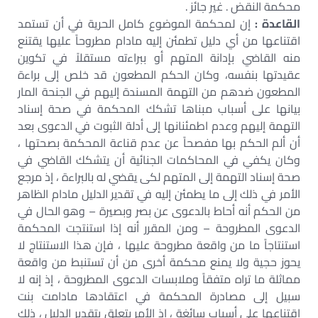
محكمة النقض . غير جائز .
القاعدة :
إن لمحكمة الموضوع كامل الحرية في أن تستمد
اقتناعها من أي دليل تطمئن إليه مادام مطروحاً عليها يقتنع
منه القاضي بإدانة المتهم أو ببراءته مستقلاً في تكوين
عقيدتها بنفسه، وكان الحكم المطعون قد خلص إلى براءة
المطعون ضدهم من التهمة المسندة إليهم في الجنحة المار
بيانها على أسباب مبناها تشكك المحكمة في صحة إسناد
التهمة إليهم وعدم اطمئنانها إلى أدلة الثبوت في الدعوى بعد
أن ألم الحكم بها مفصحاً عن عدم قناعة المحكمة بصحتها ،
وكان يكفي في المحاكمات الجنائية أن يتشكك القاضي في
صحة إسناد التهمة إلى المتهم لكى يقضي له بالبراءة ، إذ مرجع
الأمر في ذلك إلى ما يطمئن إليه في تقدير الدليل مادام الظاهر
من الحكم أنه أحاط بالدعوى عن بصر وبصيرة – وهو الحال في
الدعوى المطروحة – ومن المقرر أنه إذا استنتجت المحكمة
استنتاجاً ما من واقعة مطروحة عليها ، فإن هذا الاستنتاج لا
يحوز حجية ولا يمنع محكمة أخرى من أن تستنبط من واقعة
مماثلة ما تراه متفقاً وملابسات الدعوى المطروحة ، إذ إنه لا
سبيل إلى مصادرة المحكمة في اعتقادها مادامت بنت
اقتناعها على أسباب سائغة ، إذ الأمر يتعلق بتقدير الدليل ، ذلك