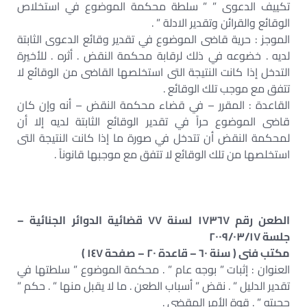
تكييف الدعوى ” ” سلطة محكمة الموضوع في استخلاص
الوقائع والقرائن وتقدير الادلة ” .
الموجز : حرية قاضى الموضوع في تقدير وقائع الدعوى الثابتة
لديه . خضوعه في ذلك لرقابة محكمة النقض . أثره . للأخيرة
التدخل إذا كانت النتيجة التى استخلصها القاضى من الوقائع لا
تتفق مع موجب تلك الوقائع .
القاعدة : المقرر – في قضاء محكمة النقض – أنه وإن كان
قاضى الموضوع حراً في تقدير الوقائع الثابتة لديه إلا أن
لمحكمة النقض أن تتدخل في صورة ما إذا كانت النتيجة التى
استخلصها من تلك الوقائع لا تتفق مع موجبها قانوناً .
الطعن رقم ١٧٣٦٧ لسنة ٧٧ قضائية الدوائر الجنائية –
جلسة ٢٠٠٩/٠٣/١٧
مكتب فنى ( سنة ٦٠ – قاعدة ٢٠ – صفحة ١٤٧ )
العنوان : إثبات ” بوجه عام ” . محكمة الموضوع ” سلطتها في
تقدير الدليل ” . نقض ” أسباب الطعن . ما لا يقبل منها ” . حكم ”
حجيته ” . قوة الأمر المقضي .