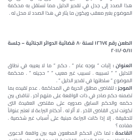
هذا الصدد إلى جدل في تقدير الدليل مما تستقل به محكمة
الموضوع بغير معقب ويكون ما يثار في هذا الصدد لا محل له .
الطعن رقم ١٢٦٧٤ لسنة ٨٠ قضائية الدوائر الجنائية – جلسة
٢٠١١/٠٥/١١
العنوان :
إثبات ” بوجه عام ” . حكم ” ما لا يعيبه في نطاق
التدليل ” ” تسبيبه . تسبيب غير معيب ” ” حجيته ” . محكمة
الموضوع ” سلطتها في تقدير الدليل ” .
الموجز :
للقاضى مطلق الحرية في المحاكمة . عدم تقيده بما
تضمنه حكم صادر في ذات الواقعة على متهم آخر . تناقض بين
حكمه والحكم السابق صدوره على مقتضى العقيدة التى
تكونت لدى القاضى الآخر . لا أثر له . أحكام البراءة لا تعتبر عنواناً
للحقيقة . إلا إذا كانت البراءة مبنية على أسباب غير شخصية .
مفاده ؟
القاعدة :
لما كان الحكم المطعون فيه بين واقعة الدعوى