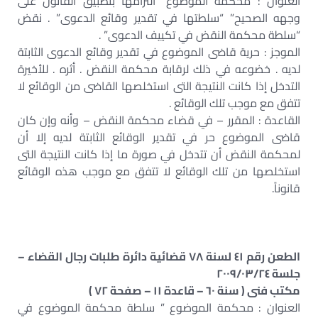
العنوان : محكمة الموضوع “التزامها بتطبيق القانون على
وجهه الصحيح” “سلطتها في تقدير وقائع الدعوى” . نقض
“سلطة محكمة النقض في تكييف الدعوى” .
الموجز : حرية قاضى الموضوع في تقدير وقائع الدعوى الثابتة
لديه . خضوعه في ذلك لرقابة محكمة النقض . أثره . للأخيرة
التدخل إذا كانت النتيجة التى استخلصها القاضى من الوقائع لا
تتفق مع موجب تلك الوقائع .
القاعدة : المقرر – في قضاء محكمة النقض – وأنه وإن كان
قاضى الموضوع حر في تقدير الوقائع الثابتة لديه إلا أن
لمحكمة النقض أن تتدخل في صورة ما إذا كانت النتيجة التى
استخلصها من تلك الوقائع لا تتفق مع موجب هذه الوقائع
قانوناً.
الطعن رقم ٤١ لسنة ٧٨ قضائية دائرة طلبات رجال القضاء –
جلسة ٢٠٠٩/٠٣/٢٤
مكتب فنى ( سنة ٦٠ – قاعدة ١١ – صفحة ٧٢ )
العنوان : محكمة الموضوع ” سلطة محكمة الموضوع في