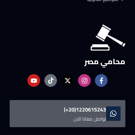
محامي مصر
1220615243(20+)
تواصل معانا الان