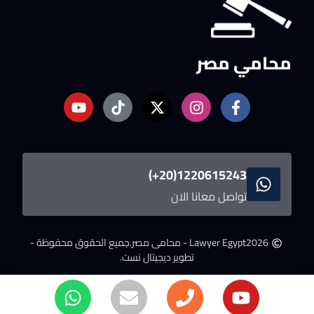
محامي مصر
1220615243(20+)
تواصل معانا الان
2026
Lawyer Egypt - محامى مصر.
جميع الحقوق محفوظة -
تطوير ديجيتال نست.