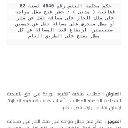
حكم محكمة النقض رقم 4640 لسنة 62 
قضائية ( مدنى ) : حظر فتح مطل مواجه 
على ملك الجار على مسافة تقل عن متر 
أو مطل منحرف على مسافة تقل عن خمسين 
سنتيمتر. ارتفاع قيد المسافة عن كل 
مطل يفتح على الطريق العام
– شروط فتح النوافذ على الجار – دعوى غلق المطلات – شروط
فتح النوافذ على الجار في القانون المغربي – قانون التعدي
على الجار – فتح نافذة على الجار في القانون المغربي – قانون
التعدي على الجار في الجزائر – المادة 819 من القانون
المدني – حكم فتح نافذة على الجار
العنوان :
مطلات. ملكية “القيود الورادة على حق للملكية
للمصلحة الخاصة: المطلات” “أسباب كسب الملكية: الحيازة”.
ارتفاق. تقادم. حيازة. نقض. حكم.
الموجز
:
حظر فتح مطل مواجه على ملك الجار على مسافة