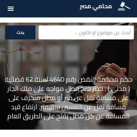
محامي مصر
أسئلة شائع
الخدمات الق
المكتبة الق
بحث
حكم محكمة النقض رقم 4640 لسنة 62 قضائية
( مدنى ) : حظر فتح مطل مواجه على ملك الجار
على مسافة تقل عن متر أو مطل منحرف على
مسافة تقل عن خمسين سنتيمتر. ارتفاع قيد
المسافة عن كل مطل يفتح على الطريق العام