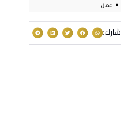
عمال
شارك: