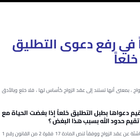
ً في رفع دعوى التطليق
خلعاً
اج ، بمعنى أنها تستند إلى عقد الزواج كأساس لها ، فلا خلع وبالأدق
يم دعواها بطبل التطليق خلعاً إذا بغضت الحياة مع
قيم حدود الله بسبب هذا البغض ؟
دعوى الخلع أو التطليق خلعاً كما أوردنا أحد الدعاوى الناشئة عن عقد الزواج ووفقاً لنص المادة 17 فقرة 2 من القانون رقم 1