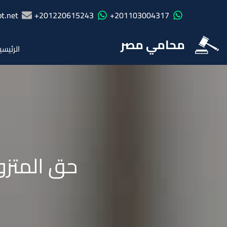
t.net
201220615243+
201103004317+
محامي مصر
الرئيسي
حق المتزو