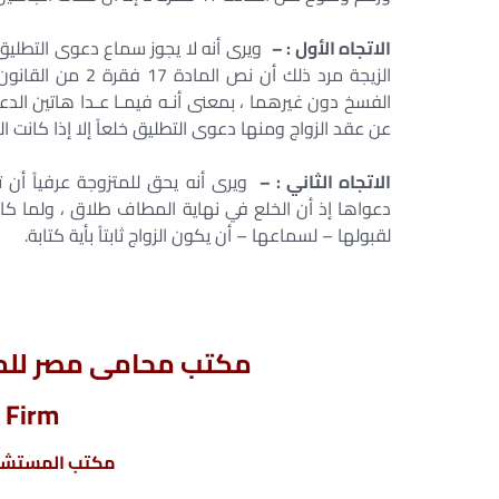
الاتجاه الأول : –
ويرى أنه لا يجوز سماع دعوى التطليق خل
الفسخ دون غيرهما ، بمعنى أنـه فيمـا عـدا هاتين الدع
عن عقد الزواج ومنها دعوى التطليق خلعاً إلا إذا كانت الز
الاتجاه الثاني : –
ويرى أنه يحق للمتزوجة عرفياً أن ت
دعواها إذ أن الخلع في نهاية المطاف طلاق ، ولما كان
لقبولها – لسماعها – أن يكون الزواج ثابتاً بأية كتابة.
مكتب محامى مصر للمح
 Firm
مكتب المستشار