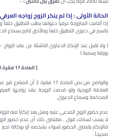
لسنة 2000 فإنه يجب أن
نفرق بين حالتين :
–
الحالة الأولى : إذا لم ينكر الزوج زواجه العرفي
إذا أقامت المتزوجة عرفياً دعواها بطلب التطليق خلعاً و
بالسير في دعوى التطليق خلعاً وبالأدق تلتزم بسماع الد
بورقة رسمية )
[ المادة 17 فقرة 2 من القانون رقم 1 لسنة 2000 ]
والواضح من نص المادة 17
العلاقة الزوجية ولو قدمت الزوجة عقد زواجها العرفي
المحكمة وسماع الدعوى.
عدم حضور الزوج المدعى عليه وهل يعد إنكاراً منه للز
لا ينسب لساكت قول ، مقتضى ذلك أن عدم حضور الزوج لا
فالإنكار يقتضي الحضور (سواء بشخصه أو بوكالة تجيز ذلك
صحيحاً .