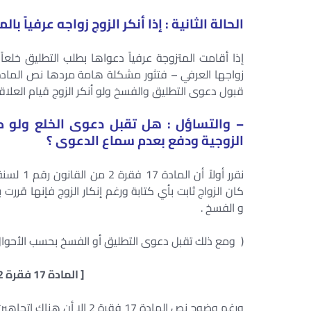
الحالة الثانية : إذا أنكر الزوج زواجه عرفياً بالم
إذا أقامت المتزوجة عرفياً دعواها بطلب التطليق خلعاً
قبول دعوى التطليق والفسخ ولو أنكر الزوج قيام العلاقة ال
– والتساؤل : هل تقبل دعوى الخلع ولو كان 
الزوجية ودفع بعدم سماع الدعوى ؟
كان الزواج ثابت بأي كتابة ورغم إنكار الزوج فإنها قرر
و الفسخ .
( ومع ذلك تقبل دعوى التطليق أو الفسخ بحسب الأحوال دون
[ المادة 17 فقرة 2 من القانون رقم 1 لسنة 2000 ]
ورغم وضوح نص المادة 17 فقرة 2 إلا أن هناك اتجاهين بخصوص سماع دعوى الخلع من زواج عرفي : –