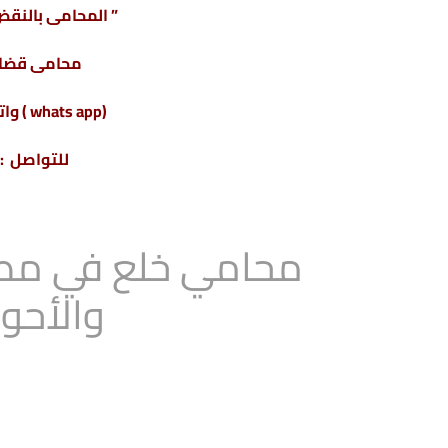
” المحامى بالنقض 
محامى قضاي
(whats app ) واتس أب : 201220615243+
للتواصل : 04317
محامي خلع في مصر 
والأحو