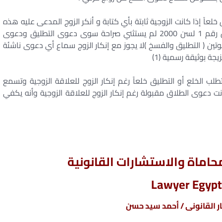
عاً إذا كانت الزوجية ثابتة بأي كتابة و أنكر الزوج المدعى عليه هذه
الزيجة مرد ذلك أن نص المادة 17 فقرة 2 من القانون رقم 1 لسن 2000 لم يستثني صراحة سوى دعوى التطليق ودعوى
وتين ( التطليق والفسخ )لا يجوز مع إنكار الزوج سماع أي دعوى ناشئة
يجة بوثيقة رسمية (1)
طلب الخلع أو التطليق خلعاً رغم إنكار الزوج للعلاقة الزوجية وتسمع
ت دعوى الطلاق مقبولة رغم إنكار الزوج للعلاقة الزوجية وأنه يكفي
اماة والاستشارات القانونية
Lawyer Egypt
 القانونى / أحمد سيد حسن