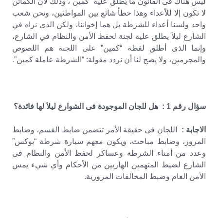
ليس هناك فى القانون ما يُطلق عليه “كمين”، وذلك لأن الكمائن
لا تكون إلا للأعداء وهذا خطأ شائع بين المواطنين، ونحن شعب
واحد ولسنا أعداء للشرطة بل هما إخواننا، ولكن الذى نراه في
الشارع ليلاَ يطلق عليه لجنة لحفظ الأمن والنظام في الشارع،
وإنما الذى أطلق لفظة “كمين” على اللجنة هم اللصوص
والمجرمين، ولا يصح لنا أن نردد مقولة: “الشرطة عاملة كمين”.
سؤال رقم 1 : هل للجان الموجودة فى الشوارع ليلاَ لها فائدة؟
الاجابة :
اللجان فى حقيقة الأمر تتضمن ضابط القسم، وضابط
المرور، وضابط مباحث، ويكون معهم سيارة شرطة “بوكس”
وعدد من أمناء الشرطة وعساكر لحفظ الأمن والنظام فى
الشارع لضبط المتهمين الهاربين من الأحكام وأي شيء يمس
الأمن العام وضبط المخالفات المرورية.