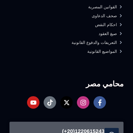
القوانين المصرية
صحف الدعاوى
احكام النقض
صيغ العقود
التعريفات والدفوع القانونية
المواضيع القانونية
محامي مصر
1220615243(20+)